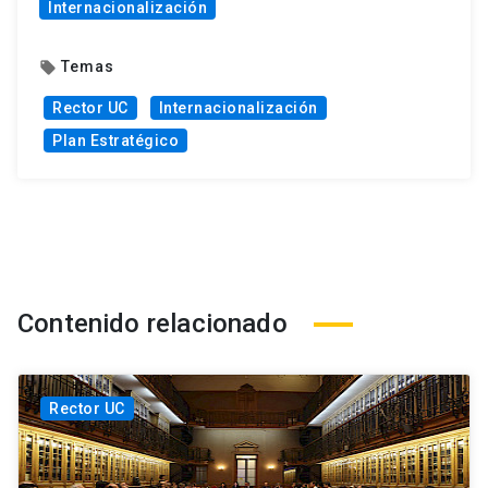
Internacionalización
Temas
local_offer
Rector UC
Internacionalización
Plan Estratégico
Contenido relacionado
Rector UC