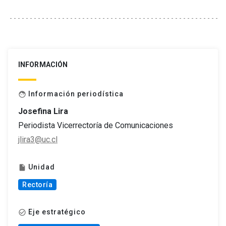
INFORMACIÓN
Información periodística
face
Josefina Lira
Periodista Vicerrectoría de Comunicaciones
jlira3@uc.cl
Unidad
insert_drive_file
Rectoría
Eje estratégico
check_circle_outline