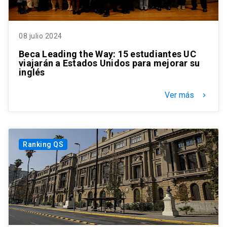
08 julio 2024
Beca Leading the Way: 15 estudiantes UC
viajarán a Estados Unidos para mejorar su
inglés
Ver más
keyboard_arrow_right
Ranking QS