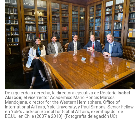
De izquierda a derecha, la directora ejecutiva de Rectoría
Isabel
Alarcón;
el vicerrector Académico Mario Ponce; Marcos
Mandojana, director for the Western Hemisphere, Office of
International Affairs, Yale University; y Paul Simons, Senior Fellow
en Yale’s Jackson School for Global Affairs, exembajador de
EE.UU. en Chile (2007 a 2010). (Fotografía delegación UC)