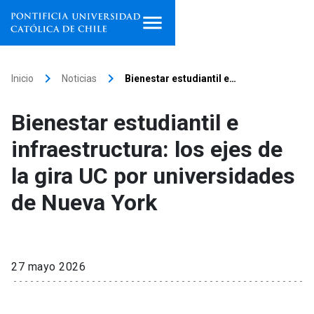
Inicio
keyboard_arrow_right
keyboard_arrow_right
Inicio
Noticias
Bienestar estudiantil e…
Programas de estudio
Bienestar estudiantil e
Facultades, escuelas e
infraestructura: los ejes de
institutos
la gira UC por universidades
Investigación
de Nueva York
Internacionalización
launch
Extensión
27 mayo 2026
Vinculación