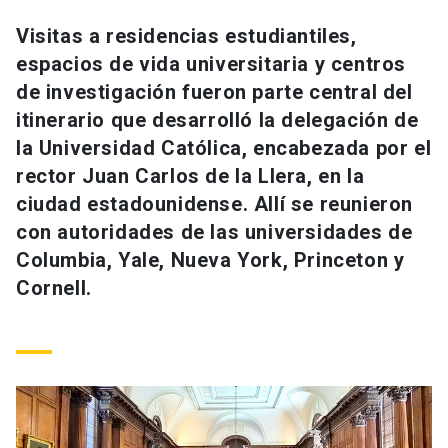
Universidad
Visitas a residencias estudiantiles,
espacios de vida universitaria y centros
keyboard_arrow_down
Información para
de investigación fueron parte central del
Futuros estudiantes
Go to english site
launch
itinerario que desarrolló la delegación de
la Universidad Católica, encabezada por el
Estudiantes
ACCESOS DIRECTOS
rector Juan Carlos de la Llera, en la
ciudad estadounidense. Allí se reunieron
Admisión
launch
Académicos
con autoridades de las universidades de
Mi Cuenta UC
launch
Columbia, Yale, Nueva York, Princeton y
Personal
Cornell.
Correo UC
launch
launch
Alumni
Mi Portal UC
launch
Padres y familia
Medios
Biblioteca
launch
launch
Vecinos
Donaciones
launch