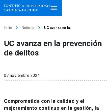
Inicio
keyboard_arrow_right
keyboard_arrow_right
Inicio
Noticias
UC avanza en la…
Programas de estudio
UC avanza en la prevención
Facultades, escuelas e
de delitos
institutos
Investigación
07 noviembre 2024
Internacionalización
launch
Extensión
Comprometida con la calidad y el
Vinculación
mejoramiento continuo en la gestión, la