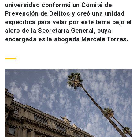
universidad conformó un Comité de
Universidad
Prevención de Delitos y creó una unidad
keyboard_arrow_down
Información para
específica para velar por este tema bajo el
alero de la Secretaría General, cuya
Futuros estudiantes
Go to english site
launch
encargada es la abogada Marcela Torres.
Estudiantes
ACCESOS DIRECTOS
Admisión
launch
Académicos
Mi Cuenta UC
launch
Personal
Correo UC
launch
launch
Alumni
Mi Portal UC
launch
Padres y familia
Medios
Biblioteca
launch
launch
Vecinos
Donaciones
launch