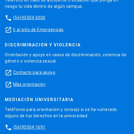
Teléfono en caso de accidente o situación que ponga en
riesgo tu vida dentro de algún campus.
phone
(56)95504 5000
launch
Ir al sitio de Emergencias
DISCRIMINACIÓN Y VIOLENCIA
Orientación y apoyo en casos de discriminación, violencia de
género o violencia sexual.
launch
Contacto para apoyo
launch
Más orientación
MEDIACIÓN UNIVERSITARIA
Teléfonos para orientación y consejo si se ha vulnerado
alguno de tus derechos en la universidad.
phone
(56)95504 1691