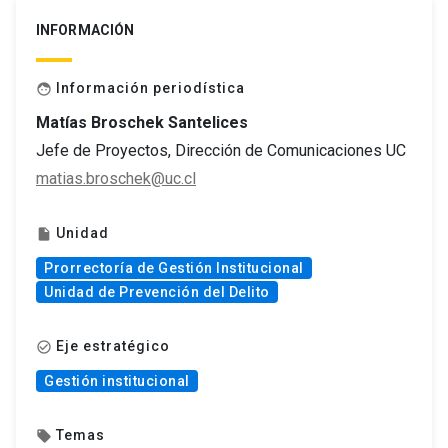
INFORMACIÓN
Información periodística
face
Matías Broschek Santelices
Jefe de Proyectos, Dirección de Comunicaciones UC
matias.broschek@uc.cl
Unidad
insert_drive_file
Prorrectoría de Gestión Institucional
Unidad de Prevención del Delito
Eje estratégico
check_circle_outline
Gestión institucional
Temas
local_offer