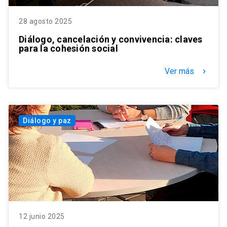
28 agosto 2025
Diálogo, cancelación y convivencia: claves
para la cohesión social
Ver más
keyboard_arrow_right
Diálogo y paz
12 junio 2025