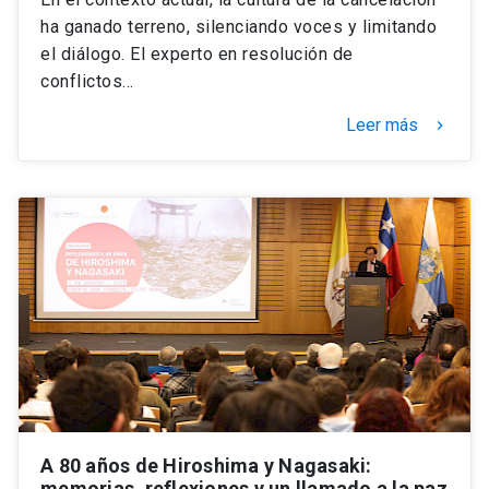
ha ganado terreno, silenciando voces y limitando
el diálogo. El experto en resolución de
conflictos…
Leer más
keyboard_arrow_right
A 80 años de Hiroshima y Nagasaki:
memorias, reflexiones y un llamado a la paz