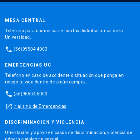
MESA CENTRAL
Teléfono para comunicarse con las distintas áreas de la
Universidad.
phone
(56)95504 4000
EMERGENCIAS UC
Teléfono en caso de accidente o situación que ponga en
riesgo tu vida dentro de algún campus.
phone
(56)95504 5000
launch
Ir al sitio de Emergencias
DISCRIMINACIÓN Y VIOLENCIA
Orientación y apoyo en casos de discriminación, violencia de
género o violencia sexual.