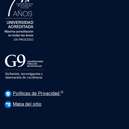
Políticas de Privacidad
verified_user
Mapa del sitio
account_tree