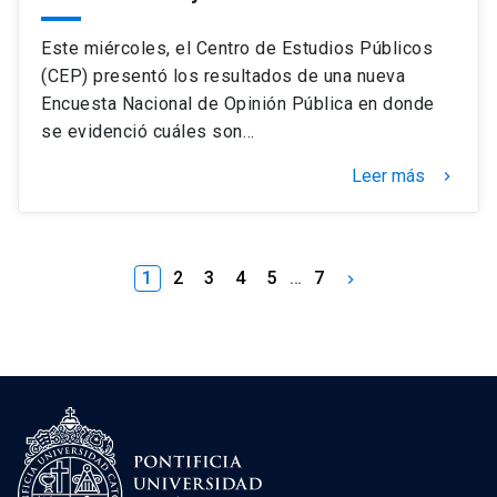
Este miércoles, el Centro de Estudios Públicos
(CEP) presentó los resultados de una nueva
Encuesta Nacional de Opinión Pública en donde
se evidenció cuáles son…
Leer más
keyboard_arrow_right
1
2
3
4
5
…
7
keyboard_arrow_right