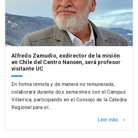
Universidad
keyboard_arrow_down
Información para
Futuros estudiantes
Go to english site
launch
Estudiantes
ACCESOS DIRECTOS
Alfredo Zamudio, exdirector de la misión
en Chile del Centro Nansen, será profesor
Admisión
launch
Académicos
visitante UC
Mi Cuenta UC
launch
Personal
En forma remota y de manera no remunerada,
Correo UC
launch
colaborará durante dos semestres con el Campus
launch
Alumni
Villarrica, participando en el Consejo de la Cátedra
Mi Portal UC
launch
Regional para el…
Padres y familia
Medios
Biblioteca
launch
Leer más
keyboard_arrow_right
launch
Vecinos
Donaciones
launch