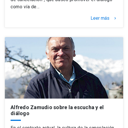
como vía de…
Leer más
keyboard_arrow_right
Alfredo Zamudio sobre la escucha y el
diálogo
En el contexto actual, la cultura de la cancelación