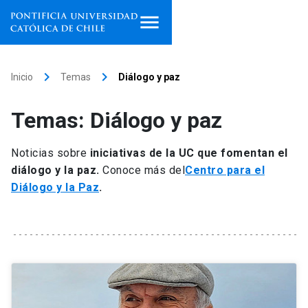
Inicio
keyboard_arrow_right
keyboard_arrow_right
Inicio
Temas
Diálogo y paz
Programas de estudio
Temas: Diálogo y paz
Facultades, escuelas e
institutos
Noticias sobre
iniciativas de la UC que fomentan el
diálogo y la paz.
Conoce más del
Centro para el
Investigación
Diálogo y la Paz
.
Internacionalización
launch
Extensión
Vinculación