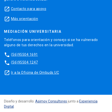
launch
Contacto para apoyo
launch
Más orientación
MEDIACIÓN UNIVERSITARIA
Teléfonos para orientación y consejo si se ha vulnerado
alguno de tus derechos en la universidad.
phone
(56)95504 1691
phone
(56)95504 1247
launch
Ir a la Oficina de Ombuds UC
Diseño y desarrollo:
Asimov Consultores
junto a
Experiencia
Digital
.