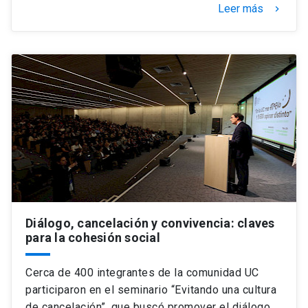
Leer más
keyboard_arrow_right
Diálogo, cancelación y convivencia: claves
para la cohesión social
Cerca de 400 integrantes de la comunidad UC
participaron en el seminario “Evitando una cultura
de cancelación”, que buscó promover el diálogo