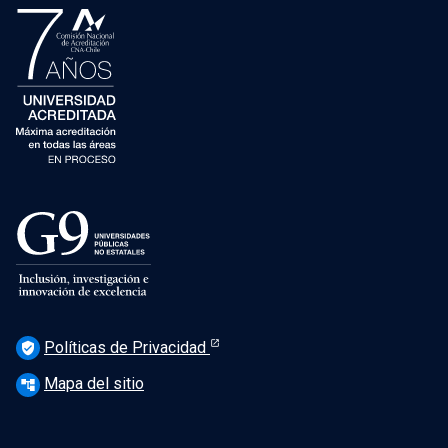
Políticas de Privacidad
verified_user
Mapa del sitio
account_tree