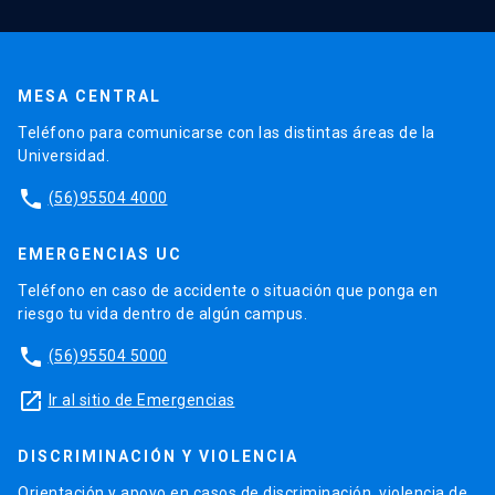
MESA CENTRAL
Teléfono para comunicarse con las distintas áreas de la
Universidad.
phone
(56)95504 4000
EMERGENCIAS UC
Teléfono en caso de accidente o situación que ponga en
riesgo tu vida dentro de algún campus.
phone
(56)95504 5000
launch
Ir al sitio de Emergencias
DISCRIMINACIÓN Y VIOLENCIA
Orientación y apoyo en casos de discriminación, violencia de