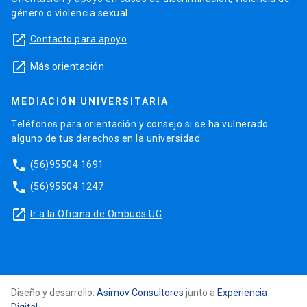
género o violencia sexual.
launch
Contacto para apoyo
launch
Más orientación
MEDIACIÓN UNIVERSITARIA
Teléfonos para orientación y consejo si se ha vulnerado
alguno de tus derechos en la universidad.
phone
(56)95504 1691
phone
(56)95504 1247
launch
Ir a la Oficina de Ombuds UC
Diseño y desarrollo:
Asimov Consultores
junto a
Experiencia