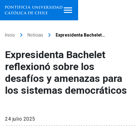
Inicio
keyboard_arrow_right
keyboard_arrow_right
Inicio
Noticias
Expresidenta Bachelet…
Programas de estudio
Expresidenta Bachelet
Facultades, escuelas e
reflexionó sobre los
institutos
desafíos y amenazas para
Investigación
los sistemas democráticos
Internacionalización
launch
Extensión
24 julio 2025
Vinculación