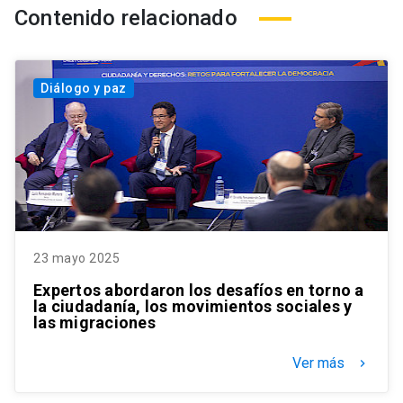
Contenido relacionado
Diálogo y paz
23 mayo 2025
Expertos abordaron los desafíos en torno a
la ciudadanía, los movimientos sociales y
las migraciones
Ver más
keyboard_arrow_right