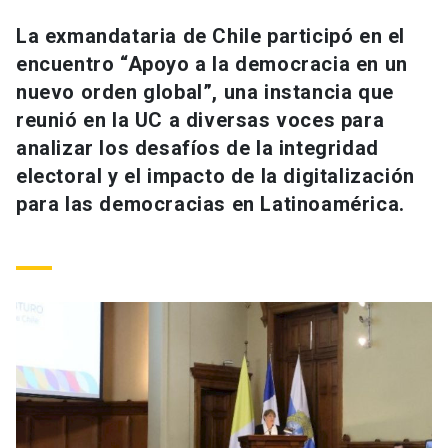
Universidad
La exmandataria de Chile participó en el
encuentro “Apoyo a la democracia en un
keyboard_arrow_down
Información para
nuevo orden global”, una instancia que
Futuros estudiantes
Go to english site
launch
reunió en la UC a diversas voces para
analizar los desafíos de la integridad
Estudiantes
ACCESOS DIRECTOS
electoral y el impacto de la digitalización
para las democracias en Latinoamérica.
Admisión
launch
Académicos
Mi Cuenta UC
launch
Personal
Correo UC
launch
launch
Alumni
Mi Portal UC
launch
Padres y familia
Medios
Biblioteca
launch
launch
Vecinos
Donaciones
launch