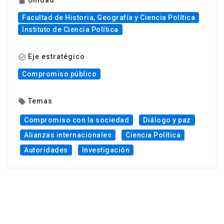
Unidad
insert_drive_file
Facultad de Historia, Geografía y Ciencia Política
Instituto de Ciencia Política
Eje estratégico
check_circle_outline
Compromiso público
Temas
local_offer
Compromiso con la sociedad
Diálogo y paz
Alianzas internacionales
Ciencia Política
Autoridades
Investigación