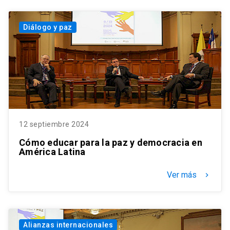
Diálogo y paz
12 septiembre 2024
Cómo educar para la paz y democracia en
América Latina
Ver más
keyboard_arrow_right
Alianzas internacionales