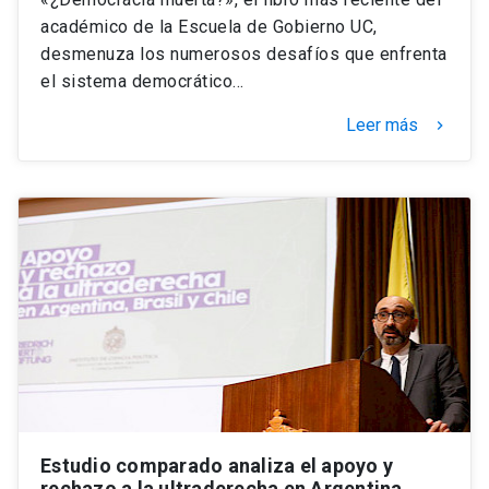
académico de la Escuela de Gobierno UC,
desmenuza los numerosos desafíos que enfrenta
el sistema democrático…
Leer más
keyboard_arrow_right
Estudio comparado analiza el apoyo y
rechazo a la ultraderecha en Argentina,