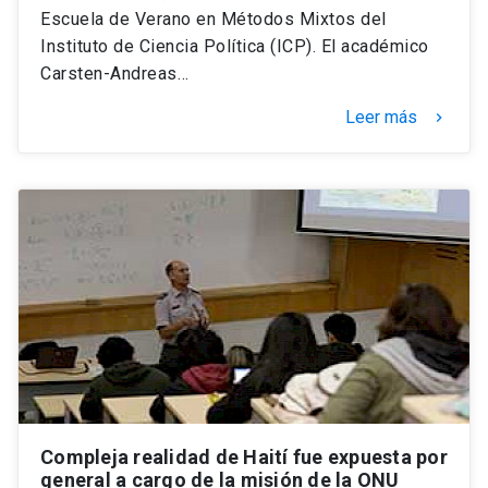
Escuela de Verano en Métodos Mixtos del
Instituto de Ciencia Política (ICP). El académico
Carsten-Andreas…
Leer más
keyboard_arrow_right
Compleja realidad de Haití fue expuesta por
general a cargo de la misión de la ONU