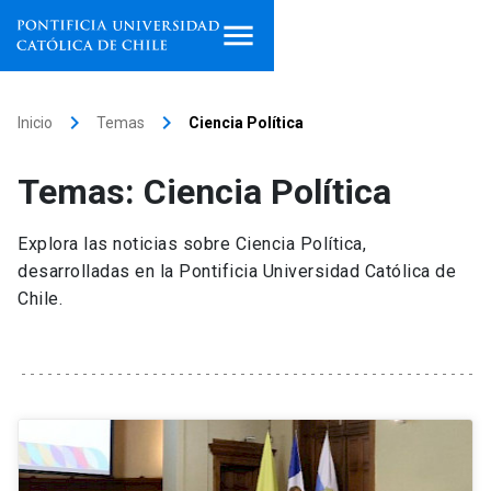
Inicio
keyboard_arrow_right
keyboard_arrow_right
Inicio
Temas
Ciencia Política
Programas de estudio
Temas: Ciencia Política
Facultades, escuelas e
institutos
Explora las noticias sobre Ciencia Política,
desarrolladas en la Pontificia Universidad Católica de
Investigación
Chile.
Internacionalización
launch
Extensión
Vinculación