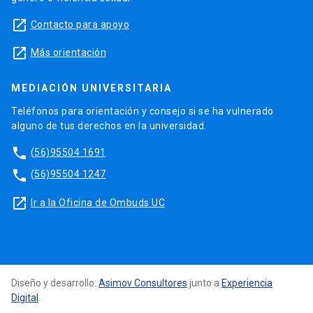
launch
Contacto para apoyo
launch
Más orientación
MEDIACIÓN UNIVERSITARIA
Teléfonos para orientación y consejo si se ha vulnerado
alguno de tus derechos en la universidad.
phone
(56)95504 1691
phone
(56)95504 1247
launch
Ir a la Oficina de Ombuds UC
Diseño y desarrollo:
Asimov Consultores
junto a
Experiencia
Digital
.