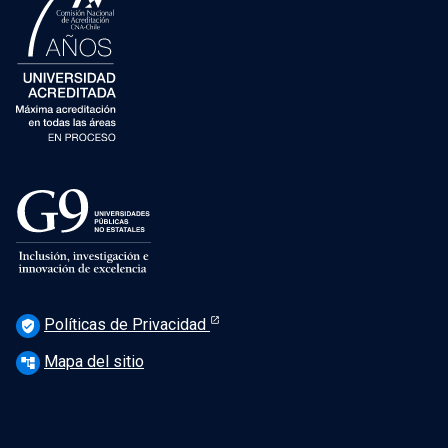
Políticas de Privacidad
verified_user
Mapa del sitio
account_tree