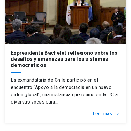
Universidad
keyboard_arrow_down
Información para
Futuros estudiantes
Go to english site
launch
Estudiantes
ACCESOS DIRECTOS
Expresidenta Bachelet reflexionó sobre los
desafíos y amenazas para los sistemas
Admisión
launch
Académicos
democráticos
Mi Cuenta UC
launch
Personal
La exmandataria de Chile participó en el
Correo UC
launch
encuentro “Apoyo a la democracia en un nuevo
launch
Alumni
orden global”, una instancia que reunió en la UC a
Mi Portal UC
launch
diversas voces para…
Padres y familia
Medios
Biblioteca
launch
Leer más
keyboard_arrow_right
launch
Vecinos
Donaciones
launch