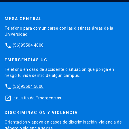
MESA CENTRAL
Teléfono para comunicarse con las distintas áreas de la
Universidad.
phone
(56)95504 4000
EMERGENCIAS UC
Teléfono en caso de accidente o situación que ponga en
riesgo tu vida dentro de algún campus.
phone
(56)95504 5000
launch
Ir al sitio de Emergencias
DISCRIMINACIÓN Y VIOLENCIA
Orientación y apoyo en casos de discriminación, violencia de
género o violencia sexual.