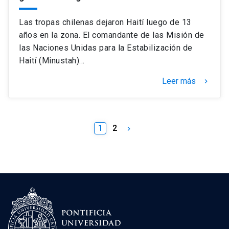
Las tropas chilenas dejaron Haití luego de 13
años en la zona. El comandante de las Misión de
las Naciones Unidas para la Estabilización de
Haití (Minustah)…
Leer más
keyboard_arrow_right
1
2
keyboard_arrow_right