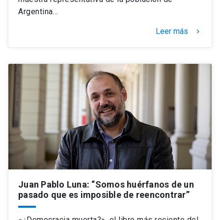
Argentina…
Leer más
keyboard_arrow_right
Juan Pablo Luna: “Somos huérfanos de un
pasado que es imposible de reencontrar”
«¿Democracia muerta?», el libro más reciente del