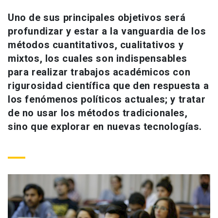
Universidad
Uno de sus principales objetivos será
profundizar y estar a la vanguardia de los
keyboard_arrow_down
Información para
métodos cuantitativos, cualitativos y
Futuros estudiantes
Go to english site
launch
mixtos, los cuales son indispensables
para realizar trabajos académicos con
Estudiantes
ACCESOS DIRECTOS
rigurosidad científica que den respuesta a
los fenómenos políticos actuales; y tratar
Admisión
launch
Académicos
de no usar los métodos tradicionales,
Mi Cuenta UC
launch
sino que explorar en nuevas tecnologías.
Personal
Correo UC
launch
launch
Alumni
Mi Portal UC
launch
Padres y familia
Medios
Biblioteca
launch
launch
Vecinos
Donaciones
launch