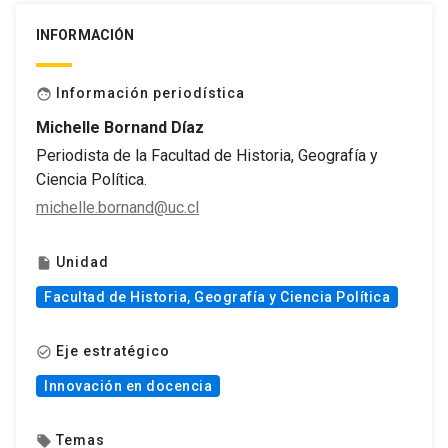
INFORMACIÓN
Información periodística
face
Michelle Bornand Díaz
Periodista de la Facultad de Historia, Geografía y
Ciencia Política.
michelle.bornand@uc.cl
Unidad
insert_drive_file
Facultad de Historia, Geografía y Ciencia Política
Eje estratégico
check_circle_outline
Innovación en docencia
Temas
local_offer