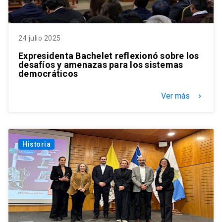
24 julio 2025
Expresidenta Bachelet reflexionó sobre los
desafíos y amenazas para los sistemas
democráticos
Ver más
keyboard_arrow_right
Historia