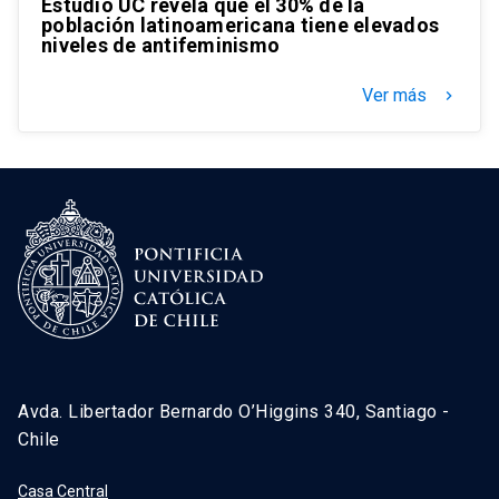
Estudio UC revela que el 30% de la
población latinoamericana tiene elevados
niveles de antifeminismo
Ver más
keyboard_arrow_right
Avda. Libertador Bernardo O’Higgins 340, Santiago -
Chile
Casa Central