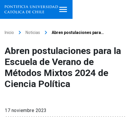
Inicio
keyboard_arrow_right
keyboard_arrow_right
Inicio
Noticias
Abren postulaciones para…
Programas de estudio
Abren postulaciones para la
Facultades, escuelas e
Escuela de Verano de
institutos
Métodos Mixtos 2024 de
Investigación
Ciencia Política
Internacionalización
launch
Extensión
17 noviembre 2023
Vinculación