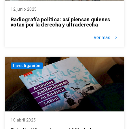
12 junio 2025
Radiografía política: así piensan quienes
votan por la derecha y ultraderecha
Ver más
keyboard_arrow_right
Investigación
10 abril 2025