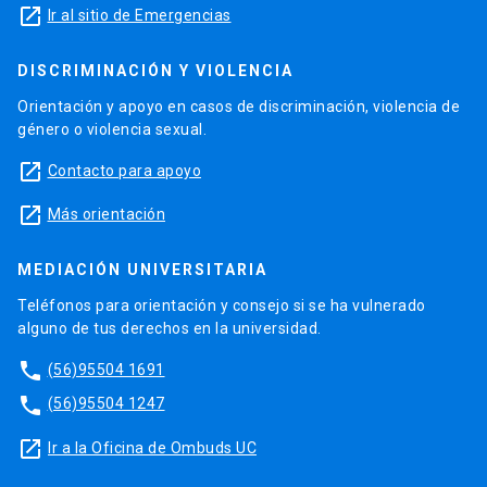
launch
Ir al sitio de Emergencias
DISCRIMINACIÓN Y VIOLENCIA
Orientación y apoyo en casos de discriminación, violencia de
género o violencia sexual.
launch
Contacto para apoyo
launch
Más orientación
MEDIACIÓN UNIVERSITARIA
Teléfonos para orientación y consejo si se ha vulnerado
alguno de tus derechos en la universidad.
phone
(56)95504 1691
phone
(56)95504 1247
launch
Ir a la Oficina de Ombuds UC