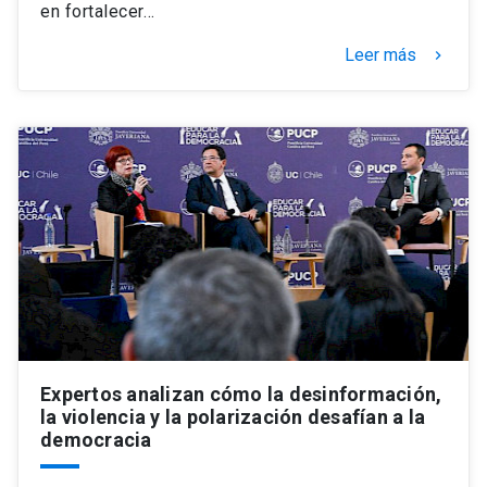
en fortalecer…
Leer más
keyboard_arrow_right
Expertos analizan cómo la desinformación,
la violencia y la polarización desafían a la
democracia