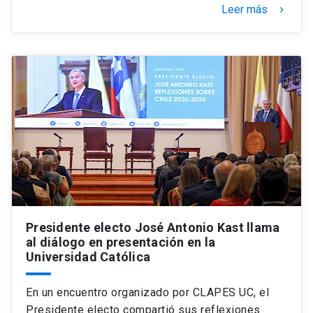
Leer más
keyboard_arrow_right
Presidente electo José Antonio Kast llama
al diálogo en presentación en la
Universidad Católica
En un encuentro organizado por CLAPES UC, el
Presidente electo compartió sus reflexiones