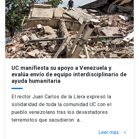
Universidad
keyboard_arrow_down
Información para
Futuros estudiantes
Go to english site
launch
Estudiantes
ACCESOS DIRECTOS
Admisión
launch
Académicos
UC manifiesta su apoyo a Venezuela y
evalúa envío de equipo interdisciplinario de
Mi Cuenta UC
launch
ayuda humanitaria
Personal
Correo UC
launch
launch
Alumni
El rector Juan Carlos de la Llera expresó la
solidaridad de toda la comunidad UC con el
Mi Portal UC
launch
Padres y familia
pueblo venezolano tras los devastadores
Medios
Biblioteca
launch
terremotos que sacudieron a…
launch
Vecinos
Leer más
keyboard_arrow_right
Donaciones
launch