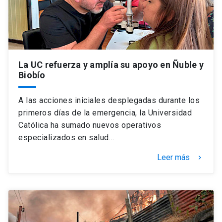
La UC refuerza y amplía su apoyo en Ñuble y
Biobío
A las acciones iniciales desplegadas durante los
primeros días de la emergencia, la Universidad
Católica ha sumado nuevos operativos
especializados en salud…
Leer más
keyboard_arrow_right