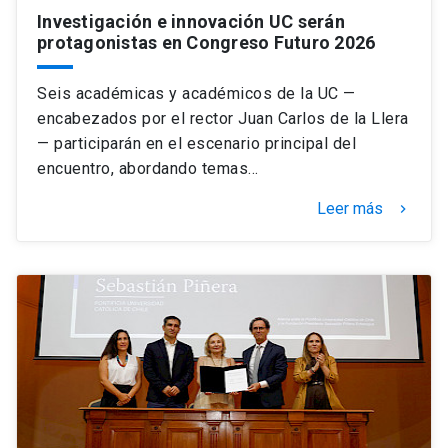
Investigación e innovación UC serán
protagonistas en Congreso Futuro 2026
Seis académicas y académicos de la UC —
encabezados por el rector Juan Carlos de la Llera
— participarán en el escenario principal del
encuentro, abordando temas…
Leer más
keyboard_arrow_right