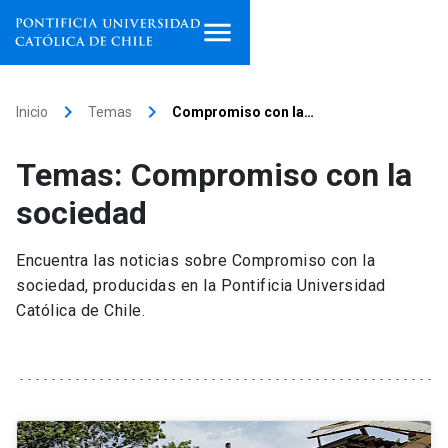
Inicio
keyboard_arrow_right
keyboard_arrow_right
Inicio
Temas
Compromiso con la…
Programas de estudio
Temas: Compromiso con la
Facultades, escuelas e
sociedad
institutos
Encuentra las noticias sobre Compromiso con la
Investigación
sociedad, producidas en la Pontificia Universidad
Católica de Chile.
Internacionalización
launch
Extensión
Vinculación