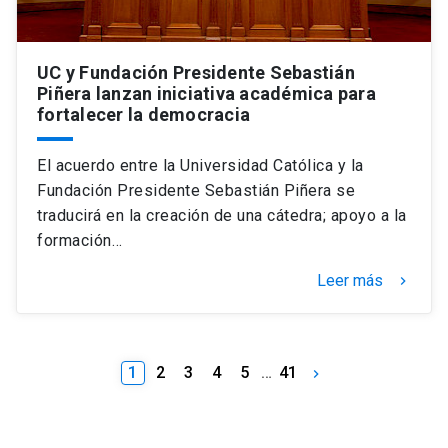
UC y Fundación Presidente Sebastián
Piñera lanzan iniciativa académica para
fortalecer la democracia
El acuerdo entre la Universidad Católica y la
Fundación Presidente Sebastián Piñera se
traducirá en la creación de una cátedra; apoyo a la
formación…
Leer más
keyboard_arrow_right
1
2
3
4
5
…
41
keyboard_arrow_right