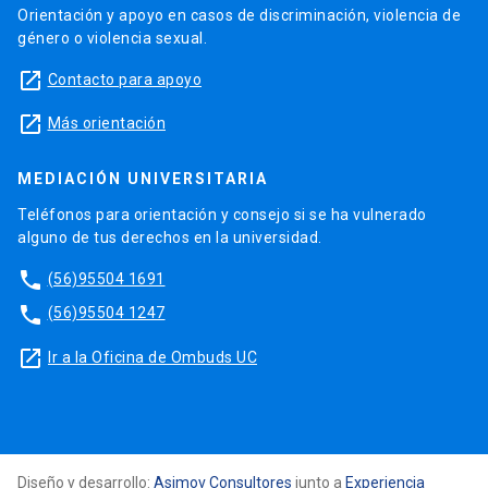
Orientación y apoyo en casos de discriminación, violencia de
género o violencia sexual.
launch
Contacto para apoyo
launch
Más orientación
MEDIACIÓN UNIVERSITARIA
Teléfonos para orientación y consejo si se ha vulnerado
alguno de tus derechos en la universidad.
phone
(56)95504 1691
phone
(56)95504 1247
launch
Ir a la Oficina de Ombuds UC
Diseño y desarrollo:
Asimov Consultores
junto a
Experiencia