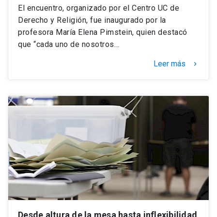
El encuentro, organizado por el Centro UC de
Derecho y Religión, fue inaugurado por la
profesora María Elena Pimstein, quien destacó
que “cada uno de nosotros…
Leer más
keyboard_arrow_right
Desde altura de la mesa hasta inflexibilidad