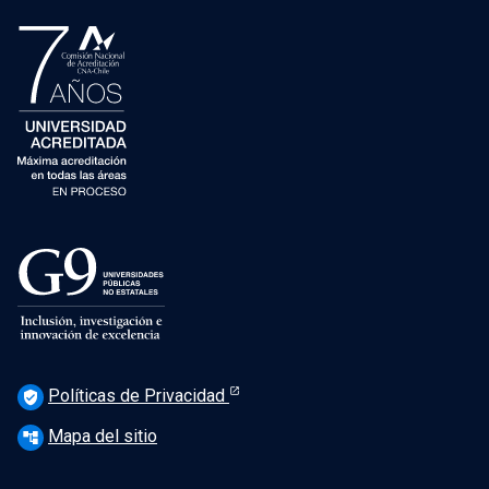
Políticas de Privacidad
verified_user
Mapa del sitio
account_tree