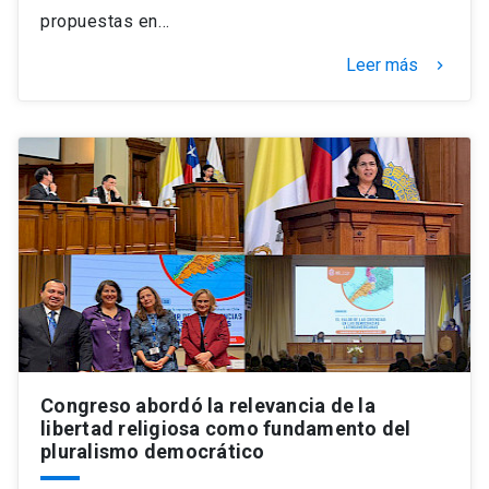
propuestas en…
Leer más
keyboard_arrow_right
Congreso abordó la relevancia de la
libertad religiosa como fundamento del
pluralismo democrático