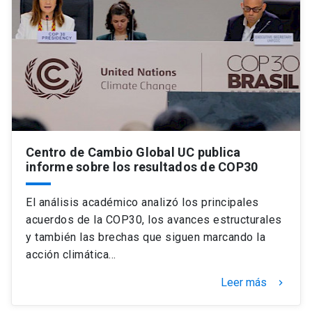
Universidad
keyboard_arrow_down
Información para
Futuros estudiantes
Go to english site
launch
Estudiantes
ACCESOS DIRECTOS
Admisión
launch
Académicos
Centro de Cambio Global UC publica
informe sobre los resultados de COP30
Mi Cuenta UC
launch
Personal
El análisis académico analizó los principales
Correo UC
launch
launch
Alumni
acuerdos de la COP30, los avances estructurales
Mi Portal UC
launch
y también las brechas que siguen marcando la
Padres y familia
acción climática…
Medios
Biblioteca
launch
Leer más
launch
keyboard_arrow_right
Vecinos
Donaciones
launch