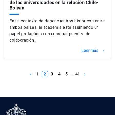
de las universidades en la relación Chile-
Bolivia
En un contexto de desencuentros históricos entre
ambos países, la academia está asumiendo un
papel protagónico en construir puentes de
colaboración…
Leer más
keyboard_arrow_right
1
2
3
4
5
…
41
keyboard_arrow_left
keyboard_arrow_right