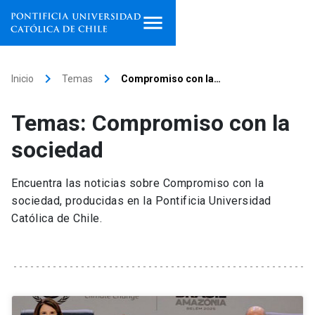
Inicio
keyboard_arrow_right
keyboard_arrow_right
Inicio
Temas
Compromiso con la…
Programas de estudio
Temas: Compromiso con la
Facultades, escuelas e
sociedad
institutos
Encuentra las noticias sobre Compromiso con la
Investigación
sociedad, producidas en la Pontificia Universidad
Católica de Chile.
Internacionalización
launch
Extensión
Vinculación