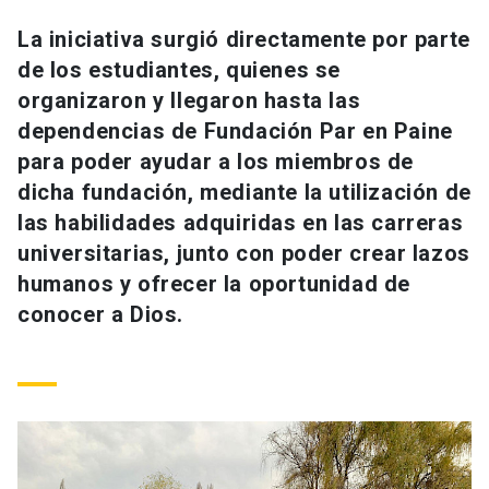
Universidad
La iniciativa surgió directamente por parte
de los estudiantes, quienes se
keyboard_arrow_down
Información para
organizaron y llegaron hasta las
Futuros estudiantes
Go to english site
launch
dependencias de Fundación Par en Paine
para poder ayudar a los miembros de
Estudiantes
ACCESOS DIRECTOS
dicha fundación, mediante la utilización de
las habilidades adquiridas en las carreras
Admisión
launch
Académicos
universitarias, junto con poder crear lazos
Mi Cuenta UC
launch
humanos y ofrecer la oportunidad de
Personal
conocer a Dios.
Correo UC
launch
launch
Alumni
Mi Portal UC
launch
Padres y familia
Medios
Biblioteca
launch
launch
Vecinos
Donaciones
launch