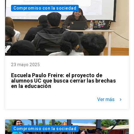
Compromiso con la sociedad
23 mayo 2025
Escuela Paulo Freire: el proyecto de
alumnos UC que busca cerrar las brechas
en la educación
Ver más
keyboard_arrow_right
Compromiso con la sociedad