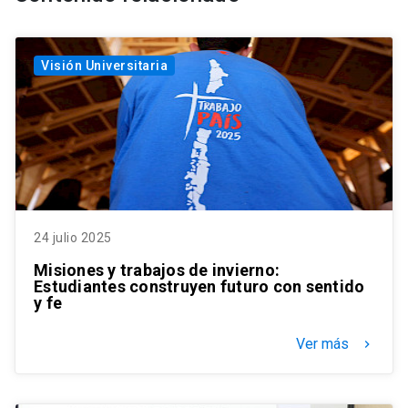
Visión Universitaria
24 julio 2025
Misiones y trabajos de invierno:
Estudiantes construyen futuro con sentido
y fe
Ver más
keyboard_arrow_right