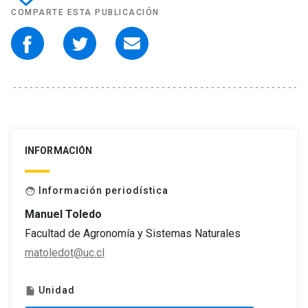
COMPARTE ESTA PUBLICACIÓN
INFORMACIÓN
Información periodística
face
Manuel Toledo
Facultad de Agronomía y Sistemas Naturales
matoledot@uc.cl
Unidad
insert_drive_file