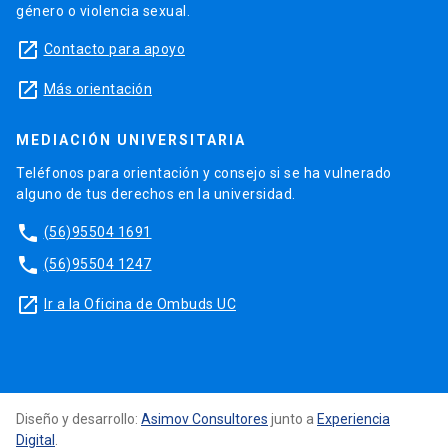
género o violencia sexual.
launch
Contacto para apoyo
launch
Más orientación
MEDIACIÓN UNIVERSITARIA
Teléfonos para orientación y consejo si se ha vulnerado
alguno de tus derechos en la universidad.
phone
(56)95504 1691
phone
(56)95504 1247
launch
Ir a la Oficina de Ombuds UC
Diseño y desarrollo:
Asimov Consultores
junto a
Experiencia
Digital
.