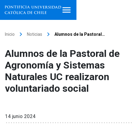
Inicio
keyboard_arrow_right
keyboard_arrow_right
Inicio
Noticias
Alumnos de la Pastoral…
Programas de estudio
Alumnos de la Pastoral de
Facultades, escuelas e
Agronomía y Sistemas
institutos
Naturales UC realizaron
Investigación
voluntariado social
Internacionalización
launch
Extensión
14 junio 2024
Vinculación