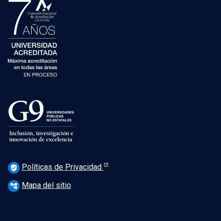
Políticas de Privacidad
verified_user
Mapa del sitio
account_tree