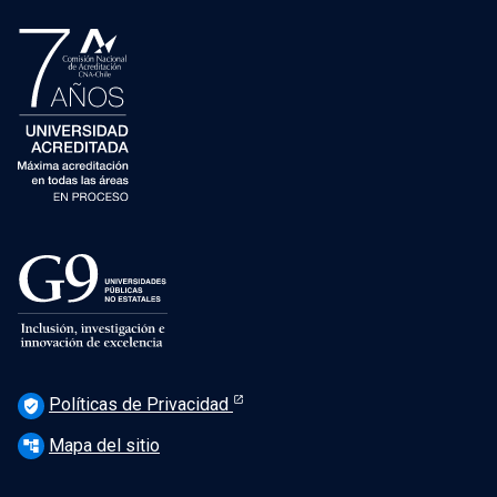
Políticas de Privacidad
verified_user
Mapa del sitio
account_tree