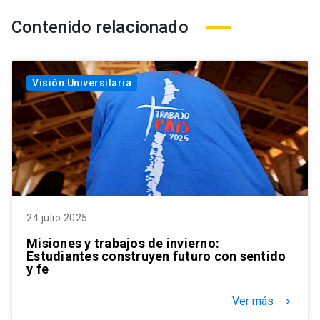
Contenido relacionado
Visión Universitaria
24 julio 2025
Misiones y trabajos de invierno:
Estudiantes construyen futuro con sentido
y fe
Ver más
keyboard_arrow_right