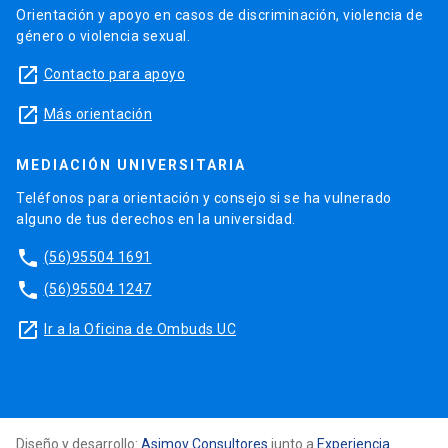
Orientación y apoyo en casos de discriminación, violencia de
género o violencia sexual.
launch
Contacto para apoyo
launch
Más orientación
MEDIACIÓN UNIVERSITARIA
Teléfonos para orientación y consejo si se ha vulnerado
alguno de tus derechos en la universidad.
phone
(56)95504 1691
phone
(56)95504 1247
launch
Ir a la Oficina de Ombuds UC
Diseño y desarrollo:
Asimov Consultores
junto a
Experiencia