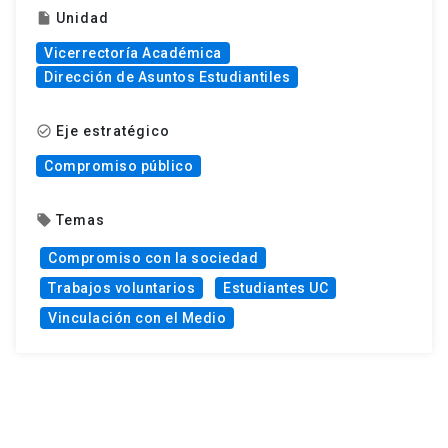
Unidad
insert_drive_file
Vicerrectoría Académica
Dirección de Asuntos Estudiantiles
Eje estratégico
check_circle_outline
Compromiso público
Temas
local_offer
Compromiso con la sociedad
Trabajos voluntarios
Estudiantes UC
Vinculación con el Medio