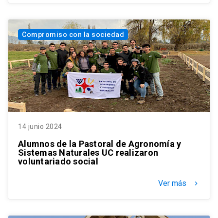
Compromiso con la sociedad
14 junio 2024
Alumnos de la Pastoral de Agronomía y
Sistemas Naturales UC realizaron
voluntariado social
Ver más
keyboard_arrow_right