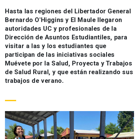
Universidad
Hasta las regiones del Libertador General
Bernardo O'Higgins y El Maule llegaron
keyboard_arrow_down
Información para
autoridades UC y profesionales de la
Futuros estudiantes
Go to english site
launch
Dirección de Asuntos Estudiantiles, para
visitar a las y los estudiantes que
Estudiantes
ACCESOS DIRECTOS
participan de las iniciativas sociales
Muévete por la Salud, Proyecta y Trabajos
Admisión
launch
Académicos
de Salud Rural, y que están realizando sus
Mi Cuenta UC
launch
trabajos de verano.
Personal
Correo UC
launch
launch
Alumni
Mi Portal UC
launch
Padres y familia
Medios
Biblioteca
launch
launch
Vecinos
Donaciones
launch