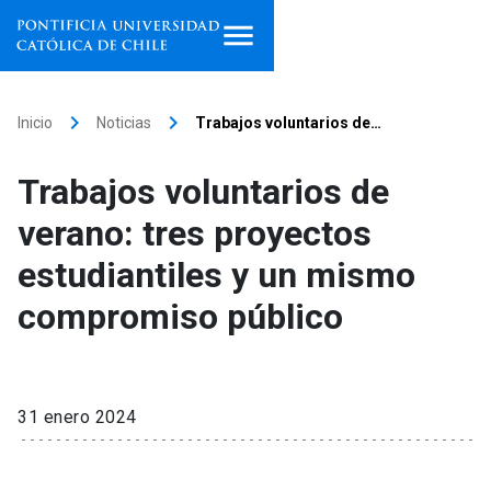
Inicio
keyboard_arrow_right
keyboard_arrow_right
Inicio
Noticias
Trabajos voluntarios de…
Programas de estudio
Trabajos voluntarios de
Facultades, escuelas e
verano: tres proyectos
institutos
estudiantiles y un mismo
Investigación
compromiso público
Internacionalización
launch
Extensión
31 enero 2024
Vinculación