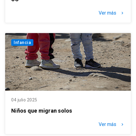
Ver más
keyboard_arrow_right
Infancia
04 julio 2025
Niños que migran solos
Ver más
keyboard_arrow_right