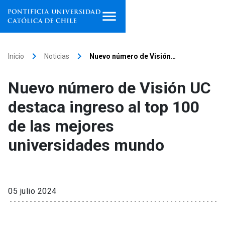
Inicio
keyboard_arrow_right
keyboard_arrow_right
Inicio
Noticias
Nuevo número de Visión…
Programas de estudio
Nuevo número de Visión UC
Facultades, escuelas e
destaca ingreso al top 100
institutos
de las mejores
Investigación
universidades mundo
Internacionalización
launch
Extensión
05 julio 2024
Vinculación