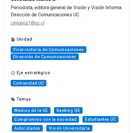
Periodista, editora general de Visión y Visión Informa.
Dirección de Comunicaciones UC.
cimunoz1@uc.cl
Unidad
insert_drive_file
Vicerrectoría de Comunicaciones
Dirección de Comunicaciones
Eje estratégico
check_circle_outline
Comunidad UC
Temas
local_offer
Medios de la UC
Ranking QS
Compromiso con la sociedad
Estudiantes UC
Autoridades
Visión Universitaria