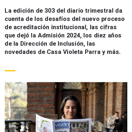
Universidad
La edición de 303 del diario trimestral da
cuenta de los desafíos del nuevo proceso
keyboard_arrow_down
Información para
de acreditación institucional, las cifras
Futuros estudiantes
Go to english site
launch
que dejó la Admisión 2024, los diez años
de la Dirección de Inclusión, las
Estudiantes
ACCESOS DIRECTOS
novedades de Casa Violeta Parra y más.
Admisión
launch
Académicos
Mi Cuenta UC
launch
Personal
Correo UC
launch
launch
Alumni
Mi Portal UC
launch
Padres y familia
Medios
Biblioteca
launch
launch
Vecinos
Donaciones
launch