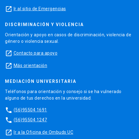
launch
Ir al sitio de Emergencias
DISCRIMINACIÓN Y VIOLENCIA
Orientación y apoyo en casos de discriminación, violencia de
género o violencia sexual.
launch
Contacto para apoyo
launch
Más orientación
MEDIACIÓN UNIVERSITARIA
Teléfonos para orientación y consejo si se ha vulnerado
alguno de tus derechos en la universidad.
phone
(56)95504 1691
phone
(56)95504 1247
launch
Ir a la Oficina de Ombuds UC