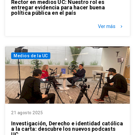
Rector en medios UC: Nuestro rol es
entregar evidencia para hacer buena
política pública en el país
Ver más
keyboard_arrow_right
Medios de la UC
21 agosto 2025
Investigación, Derecho e identidad católica
a la carta: descubre los nuevos podcasts
UC