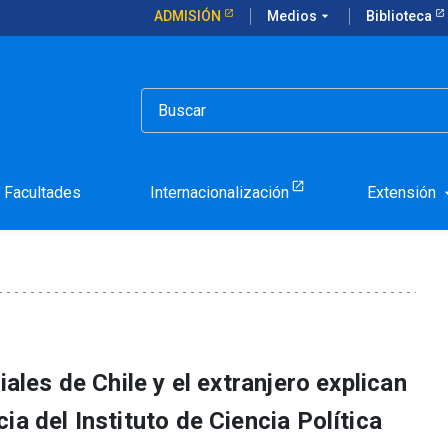
ADMISIÓN
Medios
arrow_drop_down
Biblioteca
pasar por la Escuela de Verano en Métodos Mixtos 2019
tegia tras pasar por la E
ixtos 2019
Facultades
Internacionalización
Extensión
arrow_d
iales de Chile y el extranjero explican
ia del Instituto de Ciencia Política