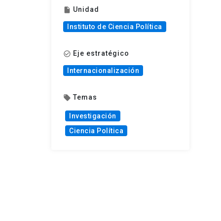
Unidad
insert_drive_file
Instituto de Ciencia Política
Eje estratégico
check_circle_outline
Internacionalización
Temas
local_offer
Investigación
Ciencia Política