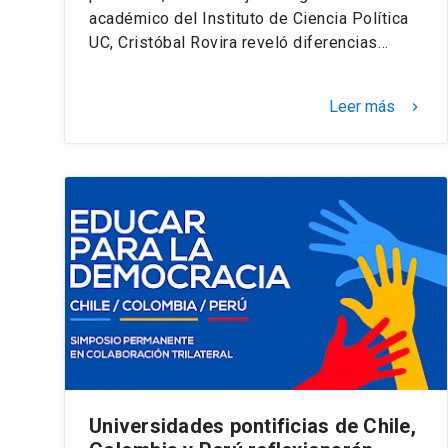
académico del Instituto de Ciencia Política
UC, Cristóbal Rovira reveló diferencias…
Leer más
keyboard_arrow_right
Universidades pontificias de Chile,