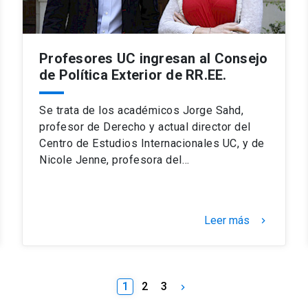
Profesores UC ingresan al Consejo
de Política Exterior de RR.EE.
Se trata de los académicos Jorge Sahd,
profesor de Derecho y actual director del
Centro de Estudios Internacionales UC, y de
Nicole Jenne, profesora del…
Leer más
keyboard_arrow_right
1
2
3
keyboard_arrow_right