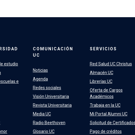
RSIDAD
COMUNICACIÓN
SERVICIOS
UC
e estudio
Red Salud UC Christus
Noticias
n
Almacén UC
Agenda
escuelas e
Librerías UC
Redes sociales
Oferta de Cargos
Visión Universitaria
Académicos
Revista Universitaria
Trabaja en la UC
Media UC
Mi Portal Alumni UC
C
Radio Beethoven
Solicitud de Certificado
onor
Glosario UC
Pago de créditos