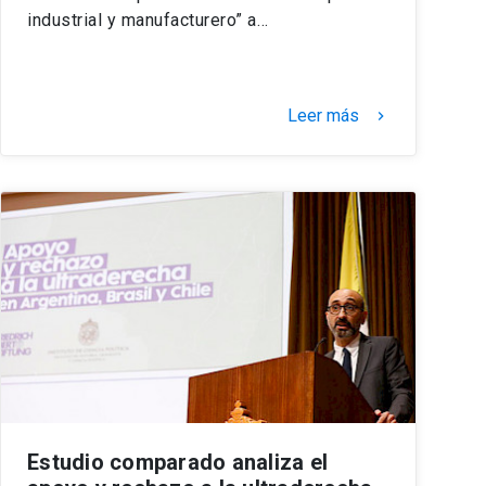
industrial y manufacturero” a…
Leer más
keyboard_arrow_right
Estudio comparado analiza el