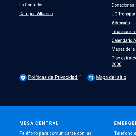
Lo Contador
Donaciones
Campus Villarrica
UC Transpar
Admisión
Información
Calendario 
Mapas de la
Plan estraté
2030
Políticas de Privacidad
Mapa del sitio
verified_user
account_tree
MESA CENTRAL
EMERGE
Teléfono para comunicarse con las
Teléfono e