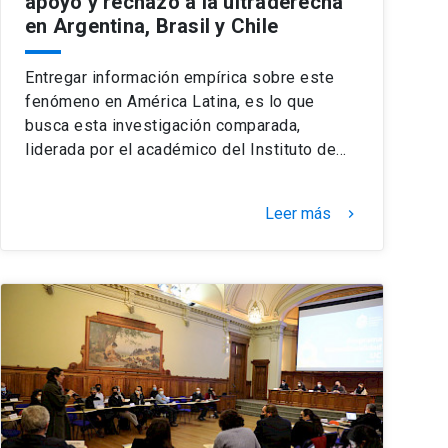
apoyo y rechazo a la ultraderecha
en Argentina, Brasil y Chile
Entregar información empírica sobre este
fenómeno en América Latina, es lo que
busca esta investigación comparada,
liderada por el académico del Instituto de…
Leer más
keyboard_arrow_right