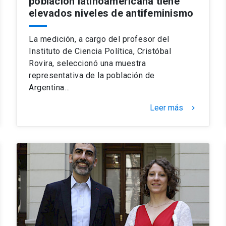
población latinoamericana tiene
elevados niveles de antifeminismo
La medición, a cargo del profesor del
Instituto de Ciencia Política, Cristóbal
Rovira, seleccionó una muestra
representativa de la población de
Argentina…
Leer más
keyboard_arrow_right