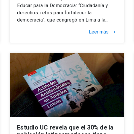
Educar para la Democracia: “Ciudadanía y
derechos: retos para fortalecer la
democracia”, que congregó en Lima a la…
Leer más
keyboard_arrow_right
Estudio UC revela que el 30% de la