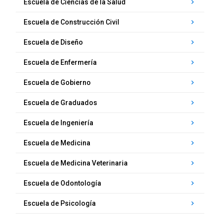
Escuela de Ciencias de la Salud
keyboard_arrow_right
Escuela de Construcción Civil
keyboard_arrow_right
Escuela de Diseño
keyboard_arrow_right
Escuela de Enfermería
keyboard_arrow_right
Escuela de Gobierno
keyboard_arrow_right
Escuela de Graduados
keyboard_arrow_right
Escuela de Ingeniería
keyboard_arrow_right
Escuela de Medicina
keyboard_arrow_right
Escuela de Medicina Veterinaria
keyboard_arrow_right
Escuela de Odontología
keyboard_arrow_right
Escuela de Psicología
keyboard_arrow_right