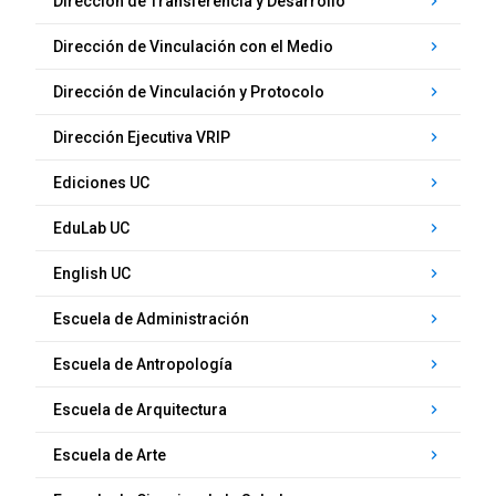
Dirección de Transferencia y Desarrollo
keyboard_arrow_right
Dirección de Vinculación con el Medio
keyboard_arrow_right
Dirección de Vinculación y Protocolo
keyboard_arrow_right
Dirección Ejecutiva VRIP
keyboard_arrow_right
Ediciones UC
keyboard_arrow_right
EduLab UC
keyboard_arrow_right
English UC
keyboard_arrow_right
Escuela de Administración
keyboard_arrow_right
Escuela de Antropología
keyboard_arrow_right
Escuela de Arquitectura
keyboard_arrow_right
Escuela de Arte
keyboard_arrow_right