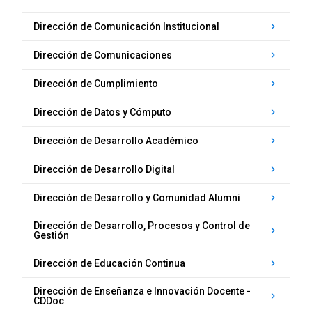
Dirección de Comunicación Institucional
keyboard_arrow_right
Dirección de Comunicaciones
keyboard_arrow_right
Dirección de Cumplimiento
keyboard_arrow_right
Dirección de Datos y Cómputo
keyboard_arrow_right
Dirección de Desarrollo Académico
keyboard_arrow_right
Dirección de Desarrollo Digital
keyboard_arrow_right
Dirección de Desarrollo y Comunidad Alumni
keyboard_arrow_right
Dirección de Desarrollo, Procesos y Control de
keyboard_arrow_right
Gestión
Dirección de Educación Continua
keyboard_arrow_right
Dirección de Enseñanza e Innovación Docente -
keyboard_arrow_right
CDDoc