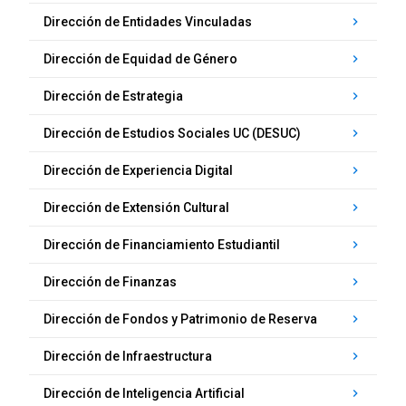
Dirección de Entidades Vinculadas
keyboard_arrow_right
Dirección de Equidad de Género
keyboard_arrow_right
Dirección de Estrategia
keyboard_arrow_right
Dirección de Estudios Sociales UC (DESUC)
keyboard_arrow_right
Dirección de Experiencia Digital
keyboard_arrow_right
Dirección de Extensión Cultural
keyboard_arrow_right
Dirección de Financiamiento Estudiantil
keyboard_arrow_right
Dirección de Finanzas
keyboard_arrow_right
Dirección de Fondos y Patrimonio de Reserva
keyboard_arrow_right
Dirección de Infraestructura
keyboard_arrow_right
Dirección de Inteligencia Artificial
keyboard_arrow_right