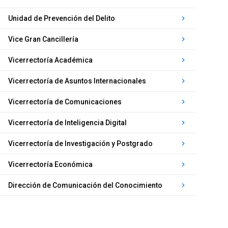
Unidad de Prevención del Delito
keyboard_arrow_right
Vice Gran Cancillería
keyboard_arrow_right
Vicerrectoría Académica
keyboard_arrow_right
Vicerrectoría de Asuntos Internacionales
keyboard_arrow_right
Vicerrectoría de Comunicaciones
keyboard_arrow_right
Vicerrectoría de Inteligencia Digital
keyboard_arrow_right
Vicerrectoría de Investigación y Postgrado
keyboard_arrow_right
Vicerrectoría Económica
keyboard_arrow_right
​Dirección de Comunicación del Conocimiento
keyboard_arrow_right