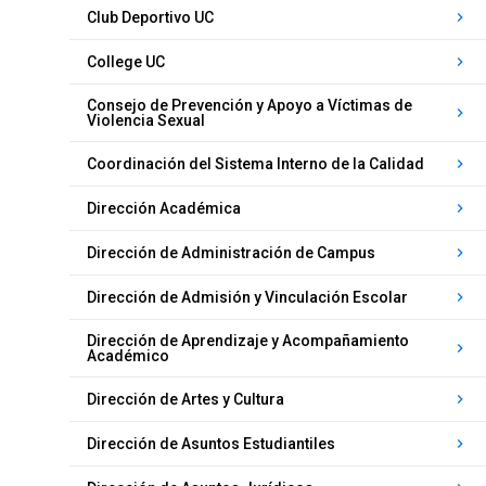
Club Deportivo UC
keyboard_arrow_right
College UC
keyboard_arrow_right
Consejo de Prevención y Apoyo a Víctimas de
keyboard_arrow_right
Violencia Sexual
Coordinación del Sistema Interno de la Calidad
keyboard_arrow_right
Dirección Académica
keyboard_arrow_right
Dirección de Administración de Campus
keyboard_arrow_right
Dirección de Admisión y Vinculación Escolar
keyboard_arrow_right
Dirección de Aprendizaje y Acompañamiento
keyboard_arrow_right
Académico
Dirección de Artes y Cultura
keyboard_arrow_right
Dirección de Asuntos Estudiantiles
keyboard_arrow_right