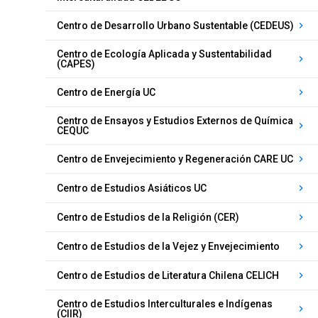
Centro de Desarrollo Urbano Sustentable (CEDEUS)
keyboard_arrow_right
Centro de Ecología Aplicada y Sustentabilidad
keyboard_arrow_right
(CAPES)
Centro de Energía UC
keyboard_arrow_right
Centro de Ensayos y Estudios Externos de Química
keyboard_arrow_right
CEQUC
Centro de Envejecimiento y Regeneración CARE UC
keyboard_arrow_right
Centro de Estudios Asiáticos UC
keyboard_arrow_right
Centro de Estudios de la Religión (CER)
keyboard_arrow_right
Centro de Estudios de la Vejez y Envejecimiento
keyboard_arrow_right
Centro de Estudios de Literatura Chilena CELICH
keyboard_arrow_right
Centro de Estudios Interculturales e Indígenas
keyboard_arrow_right
(CIIR)