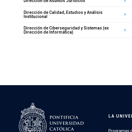
Dirección de Asuntos Jurídicos
keyboard_arrow_right
Dirección de Calidad, Estudios y Análisis
keyboard_arrow_right
Institucional
Dirección de Ciberseguridad y Sistemas (ex
keyboard_arrow_right
Dirección de Informática)
LA UNIVE
Programas d