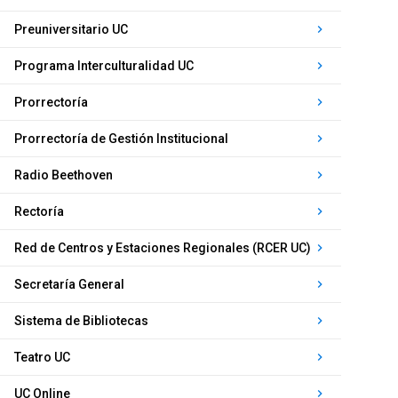
Preuniversitario UC
keyboard_arrow_right
Programa Interculturalidad UC
keyboard_arrow_right
Prorrectoría
keyboard_arrow_right
Prorrectoría de Gestión Institucional
keyboard_arrow_right
Radio Beethoven
keyboard_arrow_right
Rectoría
keyboard_arrow_right
Red de Centros y Estaciones Regionales (RCER UC)
keyboard_arrow_right
Secretaría General
keyboard_arrow_right
Sistema de Bibliotecas
keyboard_arrow_right
Teatro UC
keyboard_arrow_right
UC Online
keyboard_arrow_right