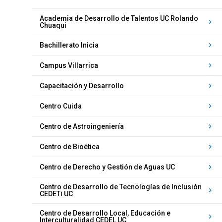
Academia de Desarrollo de Talentos UC Rolando
keyboard_arrow_right
Chuaqui
Bachillerato Inicia
keyboard_arrow_right
Campus Villarrica
keyboard_arrow_right
Capacitación y Desarrollo
keyboard_arrow_right
Centro Cuida
keyboard_arrow_right
Centro de Astroingeniería
keyboard_arrow_right
Centro de Bioética
keyboard_arrow_right
Centro de Derecho y Gestión de Aguas UC
keyboard_arrow_right
Centro de Desarrollo de Tecnologías de Inclusión
keyboard_arrow_right
CEDETi UC
Centro de Desarrollo Local, Educación e
keyboard_arrow_right
Interculturalidad CEDEL UC