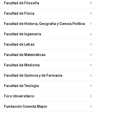
Facultad de Filosofía
keyboard_arrow_right
Facultad de Física
keyboard_arrow_right
Facultad de Historia, Geografía y Ciencia Política
keyboard_arrow_right
Facultad de Ingeniería
keyboard_arrow_right
Facultad de Letras
keyboard_arrow_right
Facultad de Matemáticas
keyboard_arrow_right
Facultad de Medicina
keyboard_arrow_right
Facultad de Química y de Farmacia
keyboard_arrow_right
Facultad de Teología
keyboard_arrow_right
Foro Universitario
keyboard_arrow_right
Fundación Conecta Mayor
keyboard_arrow_right