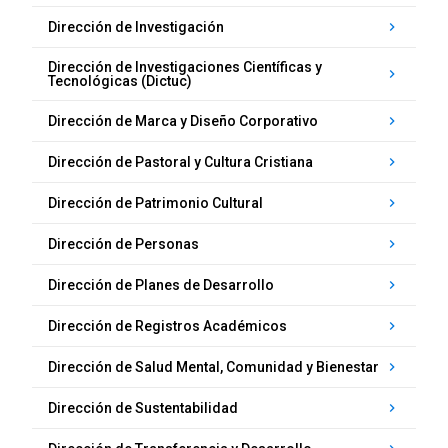
Dirección de Investigación
keyboard_arrow_right
Dirección de Investigaciones Científicas y
keyboard_arrow_right
Tecnológicas (Dictuc)
Dirección de Marca y Diseño Corporativo
keyboard_arrow_right
Dirección de Pastoral y Cultura Cristiana
keyboard_arrow_right
Dirección de Patrimonio Cultural
keyboard_arrow_right
Dirección de Personas
keyboard_arrow_right
Dirección de Planes de Desarrollo
keyboard_arrow_right
Dirección de Registros Académicos
keyboard_arrow_right
Dirección de Salud Mental, Comunidad y Bienestar
keyboard_arrow_right
Dirección de Sustentabilidad
keyboard_arrow_right