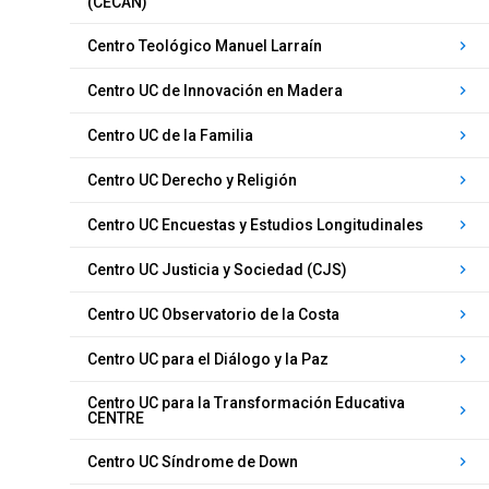
(CECAN)
Centro Teológico Manuel Larraín
keyboard_arrow_right
Centro UC de Innovación en Madera
keyboard_arrow_right
Centro UC de la Familia
keyboard_arrow_right
Centro UC Derecho y Religión
keyboard_arrow_right
Centro UC Encuestas y Estudios Longitudinales
keyboard_arrow_right
Centro UC Justicia y Sociedad (CJS)
keyboard_arrow_right
Centro UC Observatorio de la Costa
keyboard_arrow_right
Centro UC para el Diálogo y la Paz
keyboard_arrow_right
Centro UC para la Transformación Educativa
keyboard_arrow_right
CENTRE
Centro UC Síndrome de Down
keyboard_arrow_right