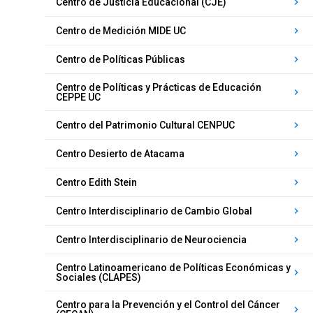
Centro de Justicia Educacional (CJE)
keyboard_arrow_right
Centro de Medición MIDE UC
keyboard_arrow_right
Centro de Políticas Públicas
keyboard_arrow_right
Centro de Políticas y Prácticas de Educación
keyboard_arrow_right
CEPPE UC
Centro del Patrimonio Cultural CENPUC
keyboard_arrow_right
Centro Desierto de Atacama
keyboard_arrow_right
Centro Edith Stein
keyboard_arrow_right
Centro Interdisciplinario de Cambio Global
keyboard_arrow_right
Centro Interdisciplinario de Neurociencia
keyboard_arrow_right
Centro Latinoamericano de Políticas Económicas y
keyboard_arrow_right
Sociales (CLAPES)
Centro para la Prevención y el Control del Cáncer
keyboard_arrow_right