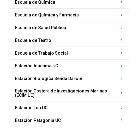
Escuela de Química
keyboard_arrow_right
Escuela de Química y Farmacia
keyboard_arrow_right
Escuela de Salud Pública
keyboard_arrow_right
Escuela de Teatro
keyboard_arrow_right
Escuela de Trabajo Social
keyboard_arrow_right
Estación Atacama UC
keyboard_arrow_right
Estación Biológica Senda Darwin
keyboard_arrow_right
Estación Costera de Investigaciones Marinas
keyboard_arrow_right
(ECIM UC)
Estación Loa UC
keyboard_arrow_right
Estación Patagonia UC
keyboard_arrow_right