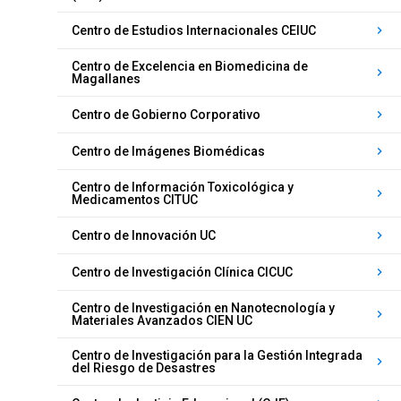
Centro de Estudios Internacionales CEIUC
keyboard_arrow_right
Centro de Excelencia en Biomedicina de
keyboard_arrow_right
Magallanes
Centro de Gobierno Corporativo
keyboard_arrow_right
Centro de Imágenes Biomédicas
keyboard_arrow_right
Centro de Información Toxicológica y
keyboard_arrow_right
Medicamentos CITUC
Centro de Innovación UC
keyboard_arrow_right
Centro de Investigación Clínica CICUC
keyboard_arrow_right
Centro de Investigación en Nanotecnología y
keyboard_arrow_right
Materiales Avanzados CIEN UC
Centro de Investigación para la Gestión Integrada
keyboard_arrow_right
del Riesgo de Desastres