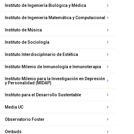
Instituto de Ingeniería Biológica y Médica
keyboard_arrow_right
Instituto de Ingeniería Matemática y Computacional
keyboard_arrow_right
Instituto de Música
keyboard_arrow_right
Instituto de Sociología
keyboard_arrow_right
Instituto Interdisciplinario de Estética
keyboard_arrow_right
Instituto Milenio de Inmunología e Inmunoterapia
keyboard_arrow_right
Instituto Milenio para la Investigación en Depresión
keyboard_arrow_right
y Personalidad (MIDAP)
Instituto para el Desarrollo Sustentable
keyboard_arrow_right
Media UC
keyboard_arrow_right
Observatorio Foster
keyboard_arrow_right
Ombuds
keyboard_arrow_right