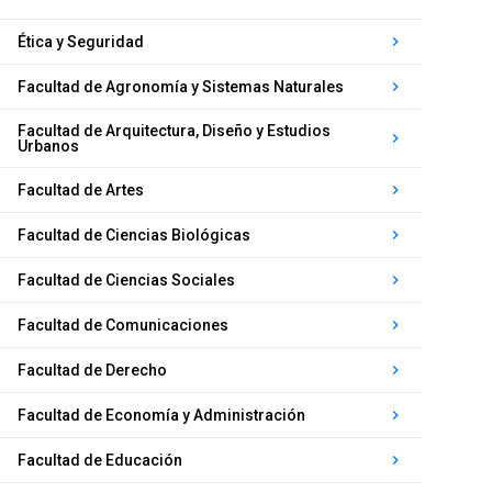
Ética y Seguridad
keyboard_arrow_right
Facultad de Agronomía y Sistemas Naturales
keyboard_arrow_right
Facultad de Arquitectura, Diseño y Estudios
keyboard_arrow_right
Urbanos
Facultad de Artes
keyboard_arrow_right
Facultad de Ciencias Biológicas
keyboard_arrow_right
Facultad de Ciencias Sociales
keyboard_arrow_right
Facultad de Comunicaciones
keyboard_arrow_right
Facultad de Derecho
keyboard_arrow_right
Facultad de Economía y Administración
keyboard_arrow_right
Facultad de Educación
keyboard_arrow_right