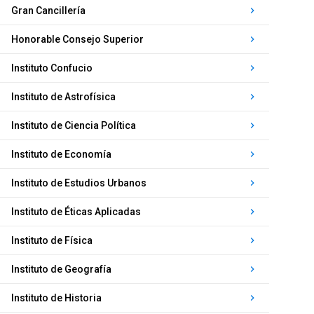
Gran Cancillería
keyboard_arrow_right
Honorable Consejo Superior
keyboard_arrow_right
Instituto Confucio
keyboard_arrow_right
Instituto de Astrofísica
keyboard_arrow_right
Instituto de Ciencia Política
keyboard_arrow_right
Instituto de Economía
keyboard_arrow_right
Instituto de Estudios Urbanos
keyboard_arrow_right
Instituto de Éticas Aplicadas
keyboard_arrow_right
Instituto de Física
keyboard_arrow_right
Instituto de Geografía
keyboard_arrow_right
Instituto de Historia
keyboard_arrow_right