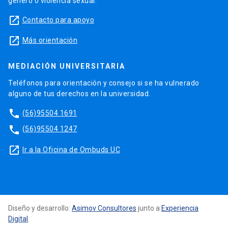
género o violencia sexual.
launch
Contacto para apoyo
launch
Más orientación
MEDIACIÓN UNIVERSITARIA
Teléfonos para orientación y consejo si se ha vulnerado
alguno de tus derechos en la universidad.
phone
(56)95504 1691
phone
(56)95504 1247
launch
Ir a la Oficina de Ombuds UC
Diseño y desarrollo:
Asimov Consultores
junto a
Experiencia
Digital
.