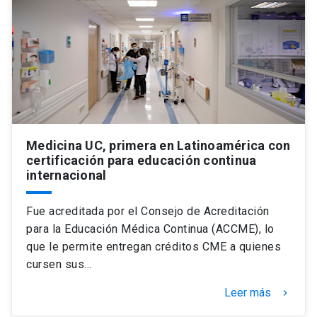
Universidad
keyboard_arrow_down
Información para
Futuros estudiantes
Go to english site
launch
Estudiantes
ACCESOS DIRECTOS
Admisión
Medicina UC, primera en Latinoamérica con
launch
Académicos
certificación para educación continua
internacional
Mi Cuenta UC
launch
Personal
Correo UC
launch
Fue acreditada por el Consejo de Acreditación
launch
Alumni
para la Educación Médica Continua (ACCME), lo
Mi Portal UC
launch
que le permite entregan créditos CME a quienes
Padres y familia
cursen sus…
Medios
Biblioteca
launch
launch
Vecinos
Leer más
keyboard_arrow_right
Donaciones
launch