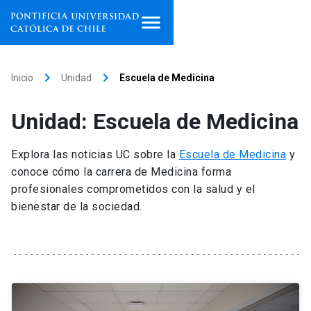
Inicio
keyboard_arrow_right
keyboard_arrow_right
Inicio
Unidad
Escuela de Medicina
Programas de estudio
Unidad: Escuela de Medicina
Facultades, escuelas e
institutos
Explora las noticias UC sobre la
Escuela de Medicina
y
conoce cómo la carrera de Medicina forma
Investigación
profesionales comprometidos con la salud y el
bienestar de la sociedad.
Internacionalización
launch
Extensión
Vinculación