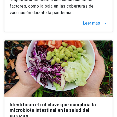
factores, como la baja en las coberturas de
vacunación durante la pandemia…
Leer más
keyboard_arrow_right
Identifican el rol clave que cumpliría la
microbiota intestinal en la salud del
corazón