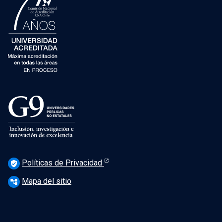
Políticas de Privacidad
verified_user
Mapa del sitio
account_tree