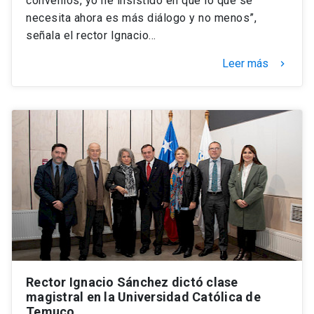
convenios, yo he insistido en que lo que se
necesita ahora es más diálogo y no menos”,
señala el rector Ignacio…
Leer más
keyboard_arrow_right
Rector Ignacio Sánchez dictó clase
magistral en la Universidad Católica de
Temuco