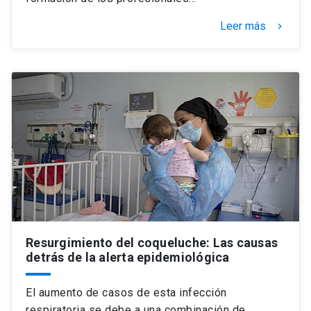
Leer más
keyboard_arrow_right
Resurgimiento del coqueluche: Las causas
detrás de la alerta epidemiológica
El aumento de casos de esta infección
respiratoria se debe a una combinación de