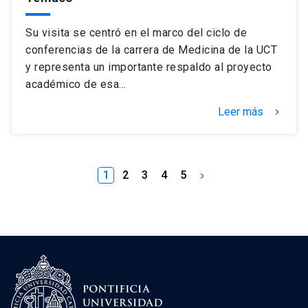
Su visita se centró en el marco del ciclo de
conferencias de la carrera de Medicina de la UCT
y representa un importante respaldo al proyecto
académico de esa…
Leer más
keyboard_arrow_right
1
2
3
4
5
keyboard_arrow_right