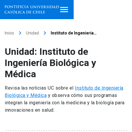
Inicio
keyboard_arrow_right
keyboard_arrow_right
Inicio
Unidad
Instituto de Ingeniería…
Programas de estudio
Unidad: Instituto de
Facultades, escuelas e
Ingeniería Biológica y
institutos
Médica
Investigación
Revisa las noticias UC sobre el
Instituto de Ingeniería
Internacionalización
launch
Biológica y Médica
y observa cómo sus programas
integran la ingeniería con la medicina y la biología para
Extensión
innovaciones en salud.
Vinculación