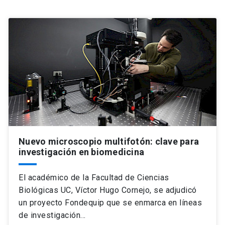
Universidad
keyboard_arrow_down
Información para
Futuros estudiantes
Go to english site
launch
Estudiantes
ACCESOS DIRECTOS
Admisión
launch
Académicos
Mi Cuenta UC
launch
Personal
Nuevo microscopio multifotón: clave para
Correo UC
launch
investigación en biomedicina
launch
Alumni
Mi Portal UC
launch
El académico de la Facultad de Ciencias
Padres y familia
Biológicas UC, Víctor Hugo Cornejo, se adjudicó
Medios
Biblioteca
launch
un proyecto Fondequip que se enmarca en líneas
launch
Vecinos
de investigación…
Donaciones
launch