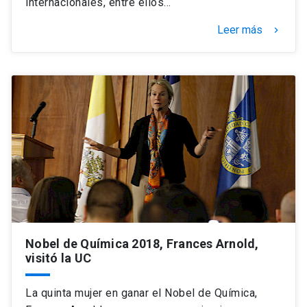
internacionales, entre ellos…
Leer más
keyboard_arrow_right
Nobel de Química 2018, Frances Arnold,
visitó la UC
La quinta mujer en ganar el Nobel de Química,