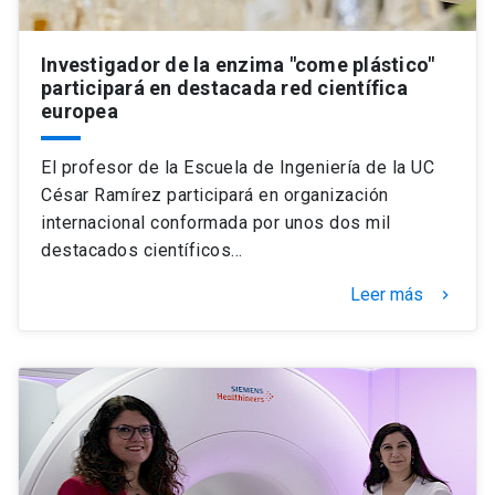
Investigador de la enzima "come plástico"
participará en destacada red científica
europea
El profesor de la Escuela de Ingeniería de la UC
César Ramírez participará en organización
internacional conformada por unos dos mil
destacados científicos…
Leer más
keyboard_arrow_right