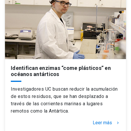
Identifican enzimas “come plásticos” en
océanos antárticos
Investigadores UC buscan reducir la acumulación
de estos residuos, que se han desplazado a
través de las corrientes marinas a lugares
remotos como la Antártica.
Leer más
keyboard_arrow_right