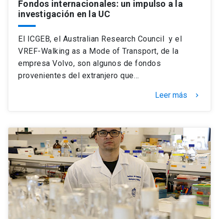
Fondos internacionales: un impulso a la
investigación en la UC
El ICGEB, el Australian Research Council y el
VREF-Walking as a Mode of Transport, de la
empresa Volvo, son algunos de fondos
provenientes del extranjero que…
Leer más
keyboard_arrow_right