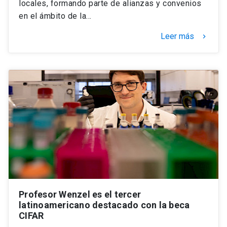
locales, formando parte de alianzas y convenios
en el ámbito de la…
Leer más
keyboard_arrow_right
Profesor Wenzel es el tercer
latinoamericano destacado con la beca
CIFAR