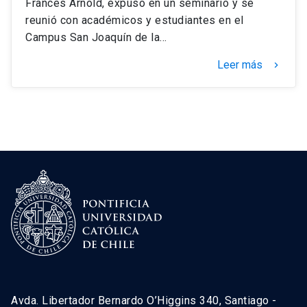
Frances Arnold, expuso en un seminario y se
reunió con académicos y estudiantes en el
Campus San Joaquín de la…
Leer más
keyboard_arrow_right
Avda. Libertador Bernardo O’Higgins 340, Santiago -