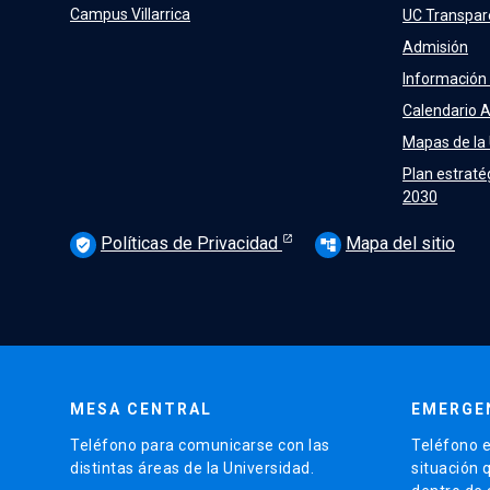
Campus Villarrica
UC Transpar
Admisión
Información
Calendario 
Mapas de la
Plan estraté
2030
Políticas de Privacidad
Mapa del sitio
verified_user
account_tree
MESA CENTRAL
EMERGE
Teléfono para comunicarse con las
Teléfono e
distintas áreas de la Universidad.
situación 