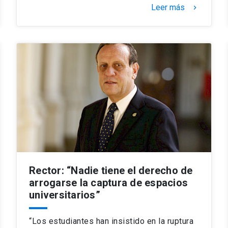
Leer más
keyboard_arrow_right
Rector: “Nadie tiene el derecho de
arrogarse la captura de espacios
universitarios”
“Los estudiantes han insistido en la ruptura