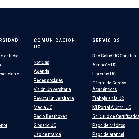
RSIDAD
COMUNICACIÓN
SERVICIOS
UC
e estudio
Red Salud UC Christus
Noticias
n
Almacén UC
Agenda
escuelas e
Librerías UC
Redes sociales
Oferta de Cargos
Visión Universitaria
Académicos
Revista Universitaria
Trabaja en la UC
Media UC
Mi Portal Alumni UC
C
Radio Beethoven
Solicitud de Certificado
onor
Glosario UC
Pago de créditos
Uso de marca
Pago de arancel