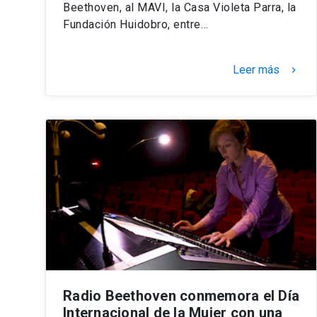
Beethoven, al MAVI, la Casa Violeta Parra, la
Fundación Huidobro, entre…
Leer más
keyboard_arrow_right
Radio Beethoven conmemora el Día
Internacional de la Mujer con una