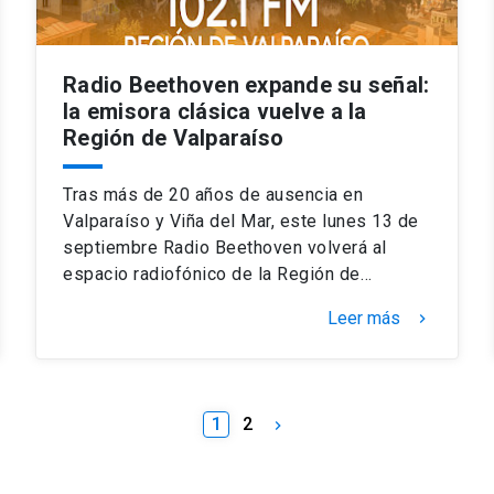
Radio Beethoven expande su señal:
la emisora clásica vuelve a la
Región de Valparaíso
Tras más de 20 años de ausencia en
Valparaíso y Viña del Mar, este lunes 13 de
septiembre Radio Beethoven volverá al
espacio radiofónico de la Región de…
Leer más
keyboard_arrow_right
1
2
keyboard_arrow_right