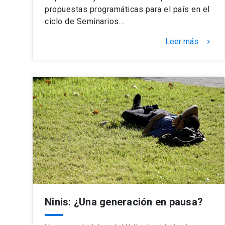
propuestas programáticas para el país en el
ciclo de Seminarios…
Leer más
keyboard_arrow_right
Ninis: ¿Una generación en pausa?