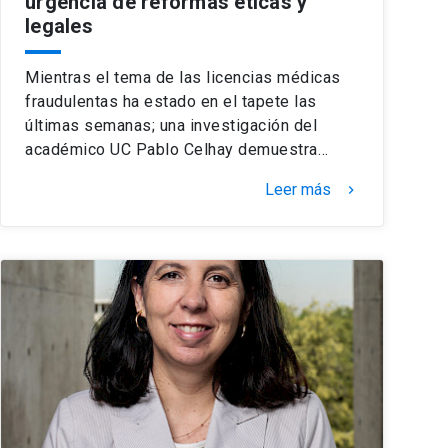
urgencia de reformas éticas y
legales
Mientras el tema de las licencias médicas
fraudulentas ha estado en el tapete las
últimas semanas; una investigación del
académico UC Pablo Celhay demuestra…
Leer más
keyboard_arrow_right