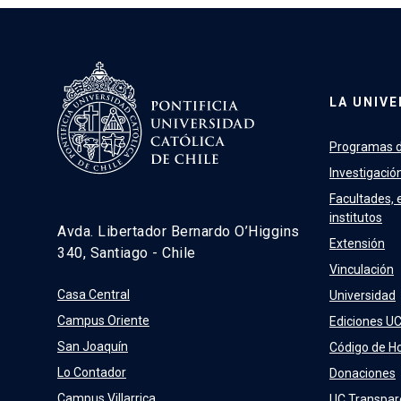
LA UNIVE
Programas d
Investigació
Facultades, 
institutos
Avda. Libertador Bernardo O’Higgins
Extensión
340, Santiago - Chile
Vinculación
Casa Central
Universidad
Campus Oriente
Ediciones U
San Joaquín
Código de H
Lo Contador
Donaciones
Campus Villarrica
UC Transpar