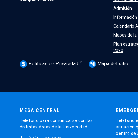
Admisión
Información
Calendario 
Mapas de la
Plan estraté
2030
Políticas de Privacidad
Mapa del sitio
verified_user
account_tree
MESA CENTRAL
EMERGE
Teléfono para comunicarse con las
Teléfono e
distintas áreas de la Universidad.
situación 
dentro de