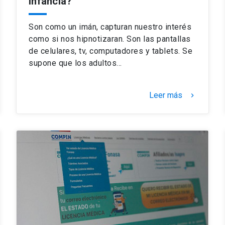
infancia?
Son como un imán, capturan nuestro interés
como si nos hipnotizaran. Son las pantallas
de celulares, tv, computadores y tablets. Se
supone que los adultos…
Leer más
keyboard_arrow_right