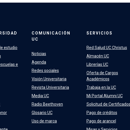
RSIDAD
COMUNICACIÓN
SERVICIOS
UC
e estudio
Red Salud UC Christus
Noticias
n
Almacén UC
Agenda
escuelas e
Librerías UC
Redes sociales
Oferta de Cargos
Visión Universitaria
Académicos
Revista Universitaria
Trabaja en la UC
Media UC
Mi Portal Alumni UC
C
Radio Beethoven
Solicitud de Certificado
onor
Glosario UC
Pago de créditos
Uso de marca
Pago de arancel
ente
Misas y Servicios