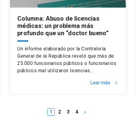
Columna: Abuso de licencias
médicas: un problema más
profundo que un “doctor bueno”
Un informe elaborado por la Contraloría
General de la República reveló que más de
25.000 funcionarios públicos o funcionarios
públicos mal utilizaron licencias…
Leer más
keyboard_arrow_right
1
2
3
4
keyboard_arrow_right