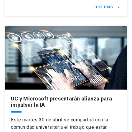
Leer más
keyboard_arrow_right
UC y Microsoft presentarán alianza para
impulsar la IA
Este martes 30 de abril se compartirá con la
comunidad universitaria el trabajo que están