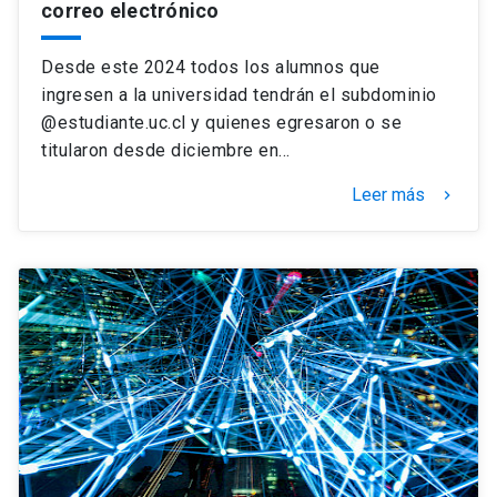
correo electrónico
Desde este 2024 todos los alumnos que
ingresen a la universidad tendrán el subdominio
@estudiante.uc.cl y quienes egresaron o se
titularon desde diciembre en…
Leer más
keyboard_arrow_right