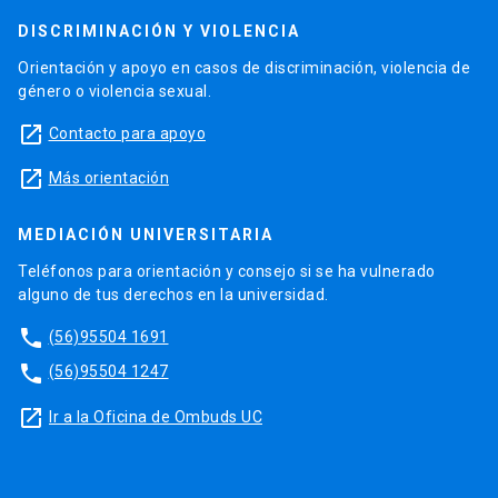
DISCRIMINACIÓN Y VIOLENCIA
Orientación y apoyo en casos de discriminación, violencia de
género o violencia sexual.
launch
Contacto para apoyo
launch
Más orientación
MEDIACIÓN UNIVERSITARIA
Teléfonos para orientación y consejo si se ha vulnerado
alguno de tus derechos en la universidad.
phone
(56)95504 1691
phone
(56)95504 1247
launch
Ir a la Oficina de Ombuds UC