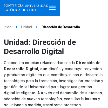
Inicio
keyboard_arrow_right
keyboard_arrow_right
Inicio
Unidad
Dirección de Desarrollo…
Programas de estudio
Unidad: Dirección de
Facultades, escuelas e
Desarrollo Digital
institutos
Conoce las noticias relacionadas con la
Dirección de
Investigación
Desarrollo Digital, que d
iseña y construye proyectos
y productos digitales que contribuyan con el desarrollo
Internacionalización
launch
tecnológico para la formación, investigación, creación y
gestión de la Universidad para lograr una gestión
Extensión
digital inteligente. A través del desarrollo de sistemas,
adopción de nuevas tecnologías, consultoría interna y
Vinculación
soluciones a medida, transforma procesos