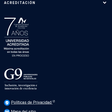
ACREDITACIÓN
Políticas de Privacidad
verified_user
Mapa del sitio
account_tree