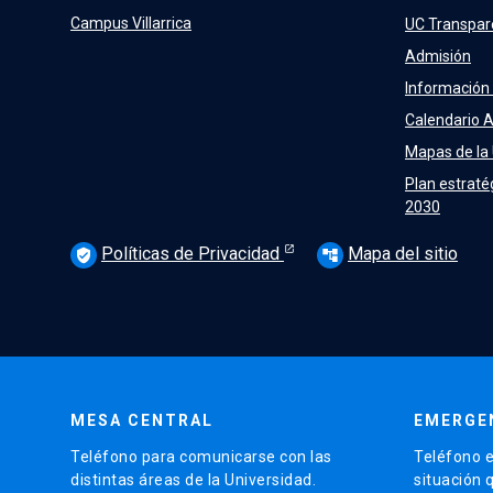
Campus Villarrica
UC Transpar
Admisión
Información
Calendario 
Mapas de la
Plan estraté
2030
Políticas de Privacidad
Mapa del sitio
verified_user
account_tree
MESA CENTRAL
EMERGE
Teléfono para comunicarse con las
Teléfono e
distintas áreas de la Universidad.
situación 