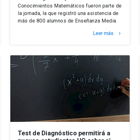
Conocimientos Matemáticos fueron parte de
la jornada, la que registró una asistencia de
más de 800 alumnos de Enseñanza Media.
Leer más
keyboard_arrow_right
Test de Diagnóstico permitirá a