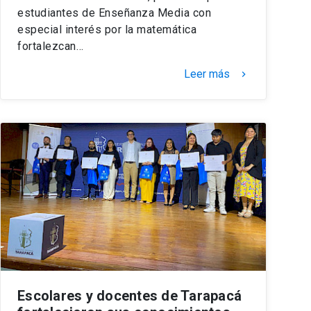
estudiantes de Enseñanza Media con
especial interés por la matemática
fortalezcan…
Leer más
keyboard_arrow_right
Escolares y docentes de Tarapacá