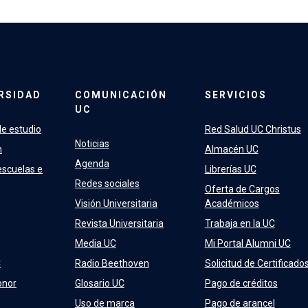
RSIDAD
COMUNICACIÓN
SERVICIOS
UC
e estudio
Red Salud UC Christus
Noticias
n
Almacén UC
Agenda
escuelas e
Librerías UC
Redes sociales
Oferta de Cargos
Visión Universitaria
Académicos
Revista Universitaria
Trabaja en la UC
Media UC
Mi Portal Alumni UC
C
Radio Beethoven
Solicitud de Certificado
onor
Glosario UC
Pago de créditos
Uso de marca
Pago de arancel