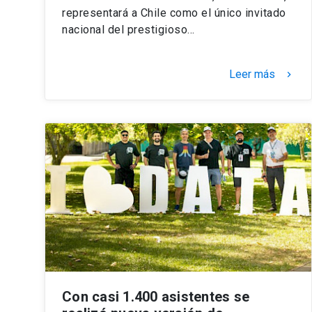
representará a Chile como el único invitado
nacional del prestigioso…
Leer más
keyboard_arrow_right
Con casi 1.400 asistentes se