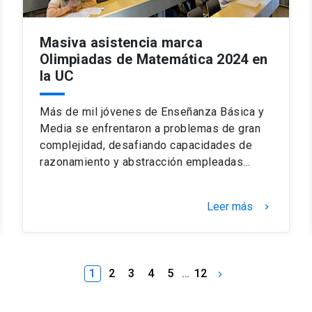
Masiva asistencia marca
Olimpiadas de Matemática 2024 en
la UC
Más de mil jóvenes de Enseñanza Básica y
Media se enfrentaron a problemas de gran
complejidad, desafiando capacidades de
razonamiento y abstracción empleadas…
Leer más
keyboard_arrow_right
1
2
3
4
5
…
12
keyboard_arrow_right