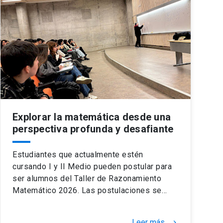
Explorar la matemática desde una
perspectiva profunda y desafiante
Estudiantes que actualmente estén
cursando I y II Medio pueden postular para
ser alumnos del Taller de Razonamiento
Matemático 2026. Las postulaciones se…
Leer más
keyboard_arrow_right