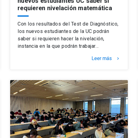
nuevos estudiantes UC saber si
requieren nivelación matemática
Con los resultados del Test de Diagnóstico,
los nuevos estudiantes de la UC podrán
saber si requieren hacer la nivelación,
instancia en la que podrán trabajar…
Leer más
keyboard_arrow_right