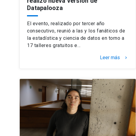
realizó nueva versión de
Datapalooza
El evento, realizado por tercer año
consecutivo, reunió a las y los fanáticos de
la estadística y ciencia de datos en torno a
17 talleres gratuitos e…
Leer más
keyboard_arrow_right