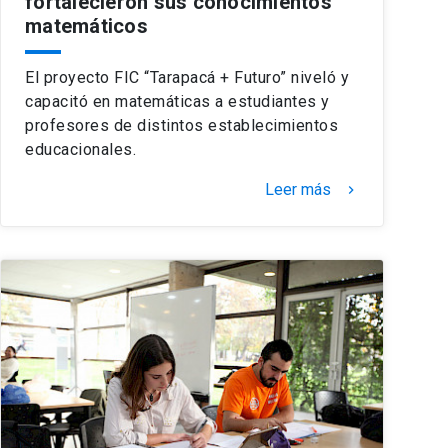
fortalecieron sus conocimientos
matemáticos
El proyecto FIC “Tarapacá + Futuro” niveló y
capacitó en matemáticas a estudiantes y
profesores de distintos establecimientos
educacionales.
Leer más
keyboard_arrow_right