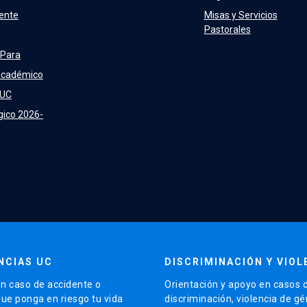
ente
Misas y Servicios
Pastorales
 Para
Académico
 UC
gico 2026-
NCIAS UC
DISCRIMINACIÓN Y VIOL
n caso de accidente o
Orientación y apoyo en casos 
que ponga en riesgo tu vida
discriminación, violencia de g