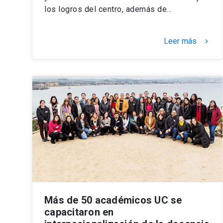
los logros del centro, además de…
Leer más
keyboard_arrow_right
Más de 50 académicos UC se
capacitaron en