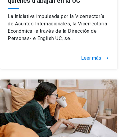
quienes trabajan en la UC
La iniciativa impulsada por la Vicerrectoría
de Asuntos Internacionales, la Vicerrectoría
Económica -a través de la Dirección de
Personas- e English UC, se…
Leer más
keyboard_arrow_right