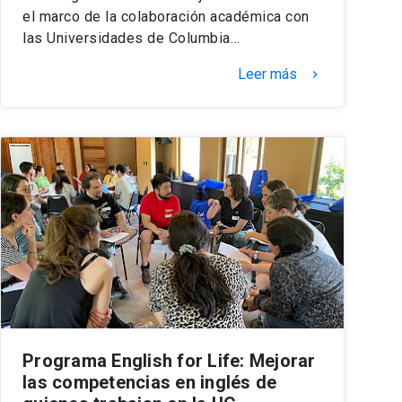
el marco de la colaboración académica con
las Universidades de Columbia…
Leer más
keyboard_arrow_right
Programa English for Life: Mejorar
las competencias en inglés de