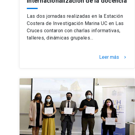
internacionalización de la docencia
Las dos jornadas realizadas en la Estación
Costera de Investigación Marina UC en Las
Cruces contaron con charlas informativas,
talleres, dinámicas grupales…
Leer más
keyboard_arrow_right