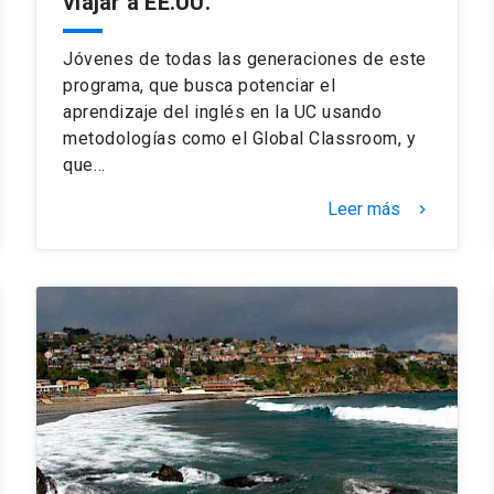
viajar a EE.UU.
Jóvenes de todas las generaciones de este
programa, que busca potenciar el
aprendizaje del inglés en la UC usando
metodologías como el Global Classroom, y
que…
Leer más
keyboard_arrow_right