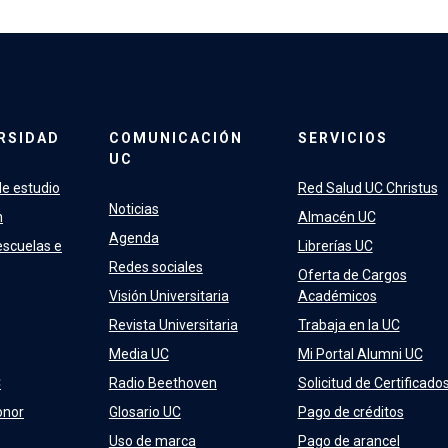
RSIDAD
COMUNICACIÓN
SERVICIOS
UC
e estudio
Red Salud UC Christus
Noticias
n
Almacén UC
Agenda
escuelas e
Librerías UC
Redes sociales
Oferta de Cargos
Visión Universitaria
Académicos
Revista Universitaria
Trabaja en la UC
Media UC
Mi Portal Alumni UC
C
Radio Beethoven
Solicitud de Certificado
onor
Glosario UC
Pago de créditos
Uso de marca
Pago de arancel