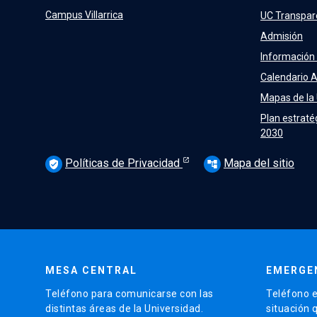
Campus Villarrica
UC Transpar
Admisión
Información
Calendario 
Mapas de la
Plan estraté
2030
Políticas de Privacidad
Mapa del sitio
verified_user
account_tree
MESA CENTRAL
EMERGE
Teléfono para comunicarse con las
Teléfono e
distintas áreas de la Universidad.
situación 