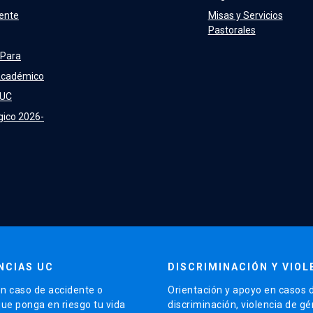
ente
Misas y Servicios
Pastorales
 Para
Académico
 UC
gico 2026-
NCIAS UC
DISCRIMINACIÓN Y VIOL
n caso de accidente o
Orientación y apoyo en casos 
que ponga en riesgo tu vida
discriminación, violencia de g