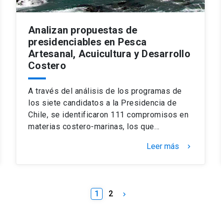
Analizan propuestas de
presidenciables en Pesca
Artesanal, Acuicultura y Desarrollo
Costero
A través del análisis de los programas de
los siete candidatos a la Presidencia de
Chile, se identificaron 111 compromisos en
materias costero-marinas, los que…
Leer más
keyboard_arrow_right
1
2
keyboard_arrow_right