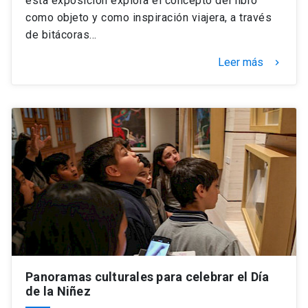
esta exposición explora el concepto del libro
como objeto y como inspiración viajera, a través
de bitácoras…
Leer más
keyboard_arrow_right
Panoramas culturales para celebrar el Día
de la Niñez