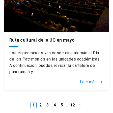
Ruta cultural de la UC en mayo
Los espectáculos van desde cine alemán al Día
de los Patrimonios en las unidades académicas.
A continuación, puedes revisar la cartelera de
panoramas y…
Leer más
keyboard_arrow_right
1
2
3
4
5
…
12
keyboard_arrow_right