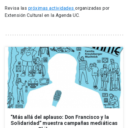
Universidad
Revisa las
próximas actividades
organizadas por
Extensión Cultural en la Agenda UC.
keyboard_arrow_down
Información para
Futuros estudiantes
Go to english site
launch
Estudiantes
ACCESOS DIRECTOS
Admisión
launch
Académicos
Mi Cuenta UC
launch
Personal
Correo UC
launch
launch
Alumni
Mi Portal UC
launch
Padres y familia
Medios
Biblioteca
launch
launch
Vecinos
“Más allá del aplauso: Don Francisco y la
Donaciones
Solidaridad” muestra campañas mediáticas
launch