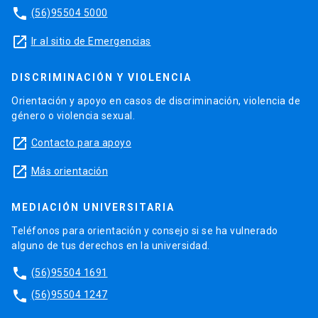
phone
(56)95504 5000
launch
Ir al sitio de Emergencias
DISCRIMINACIÓN Y VIOLENCIA
Orientación y apoyo en casos de discriminación, violencia de
género o violencia sexual.
launch
Contacto para apoyo
launch
Más orientación
MEDIACIÓN UNIVERSITARIA
Teléfonos para orientación y consejo si se ha vulnerado
alguno de tus derechos en la universidad.
phone
(56)95504 1691
phone
(56)95504 1247