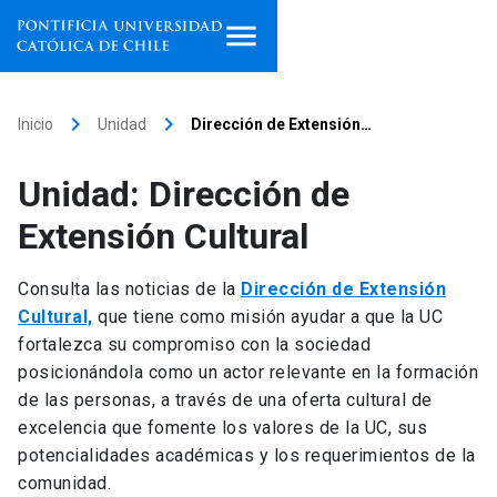
Inicio
keyboard_arrow_right
keyboard_arrow_right
Inicio
Unidad
Dirección de Extensión…
Programas de estudio
Unidad: Dirección de
Facultades, escuelas e
Extensión Cultural
institutos
Consulta las noticias de la
Dirección de Extensión
Investigación
Cultural,
que tiene como misión ayudar a que la UC
fortalezca su compromiso con la sociedad
Internacionalización
launch
posicionándola como un actor relevante en la formación
de las personas, a través de una oferta cultural de
Extensión
excelencia que fomente los valores de la UC, sus
potencialidades académicas y los requerimientos de la
Vinculación
comunidad.