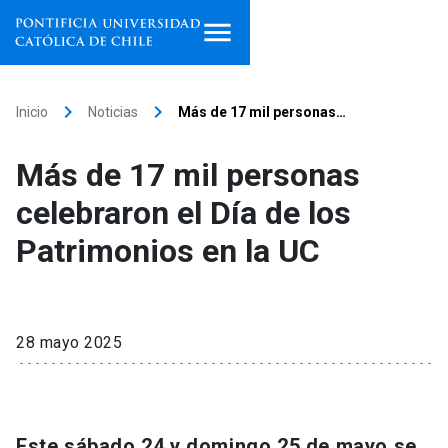
Inicio
keyboard_arrow_right
keyboard_arrow_right
Inicio
Noticias
Más de 17 mil personas…
Programas de estudio
Más de 17 mil personas
Facultades, escuelas e
celebraron el Día de los
institutos
Patrimonios en la UC
Investigación
Internacionalización
launch
28 mayo 2025
Extensión
Vinculación
Este sábado 24 y domingo 25 de mayo se