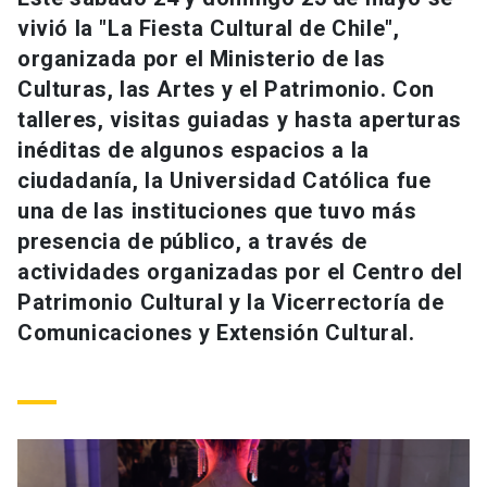
Universidad
vivió la "La Fiesta Cultural de Chile",
organizada por el Ministerio de las
keyboard_arrow_down
Información para
Culturas, las Artes y el Patrimonio. Con
talleres, visitas guiadas y hasta aperturas
Futuros estudiantes
Go to english site
launch
inéditas de algunos espacios a la
Estudiantes
ciudadanía, la Universidad Católica fue
ACCESOS DIRECTOS
una de las instituciones que tuvo más
Admisión
launch
Académicos
presencia de público, a través de
actividades organizadas por el Centro del
Mi Cuenta UC
launch
Personal
Patrimonio Cultural y la Vicerrectoría de
Correo UC
launch
Comunicaciones y Extensión Cultural.
launch
Alumni
Mi Portal UC
launch
Padres y familia
Medios
Biblioteca
launch
launch
Vecinos
Donaciones
launch