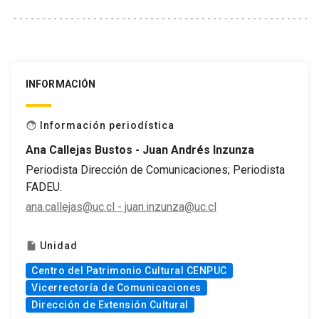
INFORMACIÓN
Información periodística
face
Ana Callejas Bustos - Juan Andrés Inzunza
Periodista Dirección de Comunicaciones; Periodista
FADEU.
ana.callejas@uc.cl - juan.inzunza@uc.cl
Unidad
insert_drive_file
Centro del Patrimonio Cultural CENPUC
Vicerrectoría de Comunicaciones
Dirección de Extensión Cultural