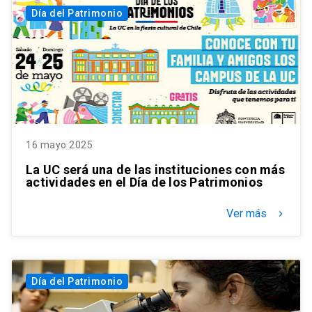
Día del Patrimonio
16 mayo 2025
La UC será una de las instituciones con más
actividades en el Día de los Patrimonios
Ver más
keyboard_arrow_right
Día del Patrimonio