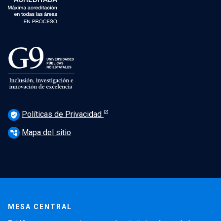
Políticas de Privacidad
verified_user
Mapa del sitio
account_tree
MESA CENTRAL