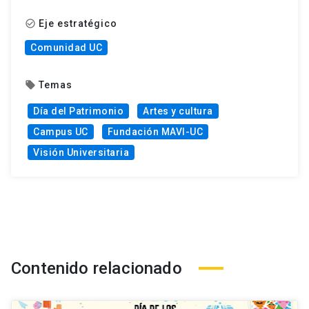
Eje estratégico
check_circle_outline
Comunidad UC
Temas
local_offer
Día del Patrimonio
Artes y cultura
Campus UC
Fundación MAVI-UC
Visión Universitaria
Contenido relacionado