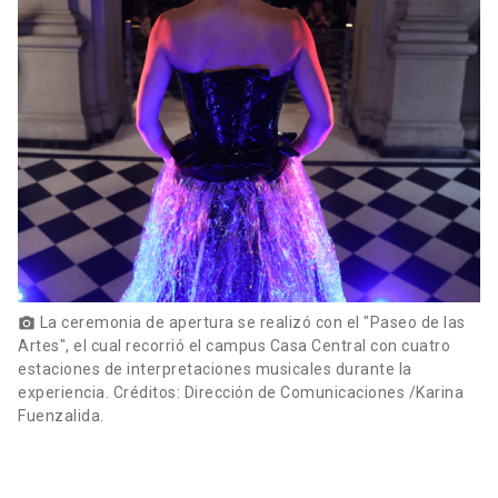
La ceremonia de apertura se realizó con el "Paseo de las
photo_camera
Artes", el cual recorrió el campus Casa Central con cuatro
estaciones de interpretaciones musicales durante la
experiencia. Créditos: Dirección de Comunicaciones /Karina
Fuenzalida.