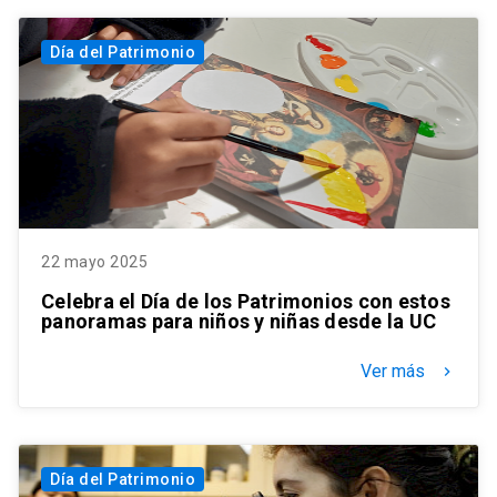
Día del Patrimonio
22 mayo 2025
Celebra el Día de los Patrimonios con estos
panoramas para niños y niñas desde la UC
Ver más
keyboard_arrow_right
Día del Patrimonio