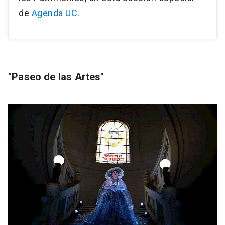
de
Agenda UC
.
"
Paseo de las Artes"