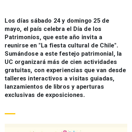
Universidad
keyboard_arrow_down
Información para
Los días sábado 24 y domingo 25 de
mayo, el país celebra el Día de los
Futuros estudiantes
Go to english site
launch
Patrimonios, que este año invita a
reunirse en "La fiesta cultural de Chile".
Estudiantes
ACCESOS DIRECTOS
Sumándose a este festejo patrimonial, la
Admisión
launch
UC organizará más de cien actividades
Académicos
gratuitas, con experiencias que van desde
Mi Cuenta UC
launch
Personal
talleres interactivos a visitas guiadas,
lanzamientos de libros y aperturas
Correo UC
launch
launch
Alumni
exclusivas de exposiciones.
Mi Portal UC
launch
Padres y familia
Medios
Biblioteca
launch
launch
Vecinos
Donaciones
launch