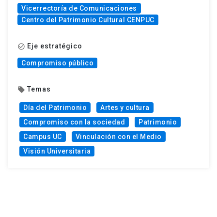
Vicerrectoría de Comunicaciones
Centro del Patrimonio Cultural CENPUC
Eje estratégico
check_circle_outline
Compromiso público
Temas
local_offer
Día del Patrimonio
Artes y cultura
Compromiso con la sociedad
Patrimonio
Campus UC
Vinculación con el Medio
Visión Universitaria