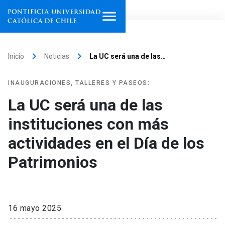
Inicio
keyboard_arrow_right
keyboard_arrow_right
Inicio
Noticias
La UC será una de las…
Programas de estudio
INAUGURACIONES, TALLERES Y PASEOS:
Facultades, escuelas e
La UC será una de las
institutos
instituciones con más
Investigación
actividades en el Día de los
Internacionalización
Patrimonios
launch
Extensión
Vinculación
16 mayo 2025