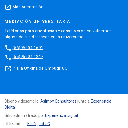
launch
Más orientación
MEDIACIÓN UNIVERSITARIA
Teléfonos para orientación y consejo si se ha vulnerado
alguno de tus derechos en la universidad.
phone
(56)95504 1691
phone
(56)95504 1247
launch
Ir a la Oficina de Ombuds UC
Diseño y desarrollo:
Asimov Consultores
junto a
Experiencia
Digital
.
Sitio administrado por
Experiencia Digital
.
Utilizando el
Kit Digital UC