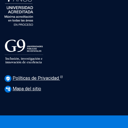
Políticas de Privacidad
verified_user
Mapa del sitio
account_tree