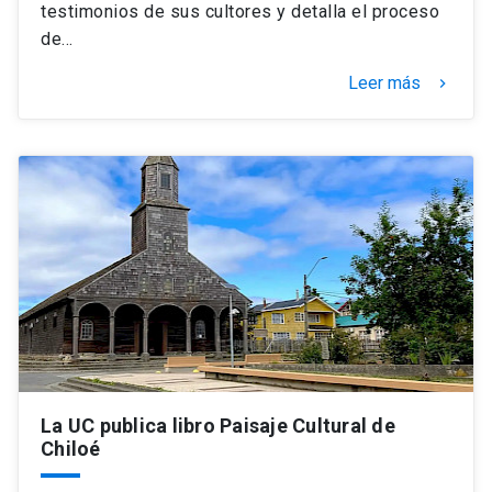
testimonios de sus cultores y detalla el proceso
de…
Leer más
keyboard_arrow_right
La UC publica libro Paisaje Cultural de
Chiloé