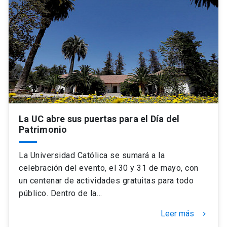
Universidad
keyboard_arrow_down
Información para
Futuros estudiantes
Go to english site
launch
Estudiantes
ACCESOS DIRECTOS
Admisión
launch
Académicos
La UC abre sus puertas para el Día del
Mi Cuenta UC
launch
Patrimonio
Personal
Correo UC
launch
La Universidad Católica se sumará a la
launch
Alumni
celebración del evento, el 30 y 31 de mayo, con
Mi Portal UC
launch
un centenar de actividades gratuitas para todo
Padres y familia
público. Dentro de la…
Medios
Biblioteca
launch
launch
Vecinos
Leer más
keyboard_arrow_right
Donaciones
launch