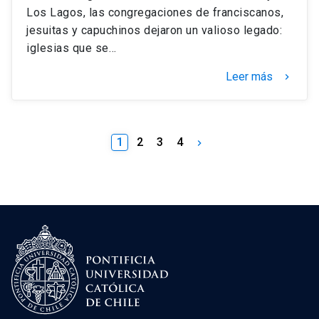
Los Lagos, las congregaciones de franciscanos,
jesuitas y capuchinos dejaron un valioso legado:
iglesias que se…
Leer más
keyboard_arrow_right
1
2
3
4
keyboard_arrow_right