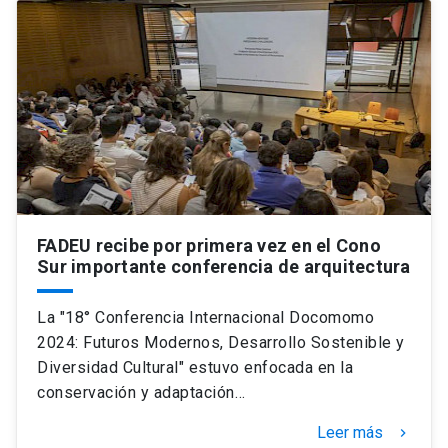
FADEU recibe por primera vez en el Cono
Sur importante conferencia de arquitectura
La "18° Conferencia Internacional Docomomo
2024: Futuros Modernos, Desarrollo Sostenible y
Diversidad Cultural" estuvo enfocada en la
conservación y adaptación…
Leer más
keyboard_arrow_right