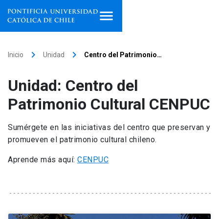
Inicio
keyboard_arrow_right
keyboard_arrow_right
Inicio
Unidad
Centro del Patrimonio…
Programas de estudio
Unidad: Centro del
Facultades, escuelas e
Patrimonio Cultural CENPUC
institutos
Sumérgete en las iniciativas del centro que preservan y
Investigación
promueven el patrimonio cultural chileno.
Internacionalización
launch
Aprende más aquí:
CENPUC
Extensión
Vinculación