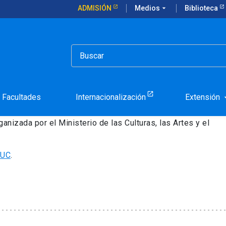
ADMISIÓN
Medios
arrow_drop_down
Biblioteca
monio
Facultades
Internacionalización
Extensión
arrow_d
 Día del Patrimonio, una celebración impulsada por el
e Comunicaciones
de la Pontificia Universidad Católica
anizada por el Ministerio de las Culturas, las Artes y el
 UC
.