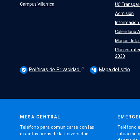
Campus Villarrica
UC Transpar
Admisión
Información
Calendario 
Mapas de la
Plan estraté
2030
Políticas de Privacidad
Mapa del sitio
verified_user
account_tree
MESA CENTRAL
EMERGE
Teléfono para comunicarse con las
Teléfono e
distintas áreas de la Universidad.
situación 