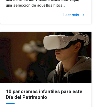
una selección de aquellos hitos…
Leer más
keyboard_arrow_right
10 panoramas infantiles para este
Día del Patrimonio