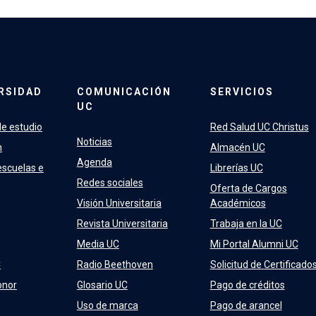
RSIDAD
COMUNICACIÓN
SERVICIOS
UC
e estudio
Red Salud UC Christus
Noticias
n
Almacén UC
Agenda
escuelas e
Librerías UC
Redes sociales
Oferta de Cargos
Visión Universitaria
Académicos
Revista Universitaria
Trabaja en la UC
Media UC
Mi Portal Alumni UC
C
Radio Beethoven
Solicitud de Certificado
onor
Glosario UC
Pago de créditos
Uso de marca
Pago de arancel