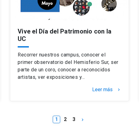
Vive el Día del Patrimonio con la
UC
Recorrer nuestros campus, conocer el
primer observatorio del Hemisferio Sur, ser
parte de un coro, conocer a reconocidos
artistas, ver exposiciones y…
Leer más
keyboard_arrow_right
1
2
3
keyboard_arrow_right