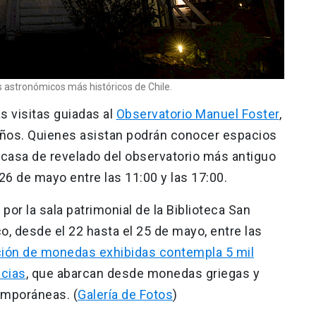
s astronómicos más históricos de Chile.
s visitas guiadas al
Observatorio Manuel Foster
,
años. Quienes asistan podrán conocer espacios
 casa de revelado del observatorio más antiguo
 26 de mayo entre las 11:00 y las 17:00.
por la sala patrimonial de la Biblioteca San
, desde el 22 hasta el 25 de mayo, entre las
ción de monedas exhibidas contempla 5 mil
ncias
, que abarcan desde monedas griegas y
emporáneas. (
Galería de Fotos
)