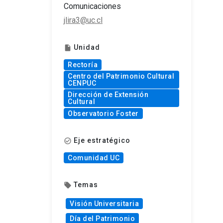
Comunicaciones
jlira3@uc.cl
Unidad
insert_drive_file
Rectoría
Centro del Patrimonio Cultural
CENPUC
Dirección de Extensión
Cultural
Observatorio Foster
Eje estratégico
check_circle_outline
Comunidad UC
Temas
local_offer
Visión Universitaria
Día del Patrimonio