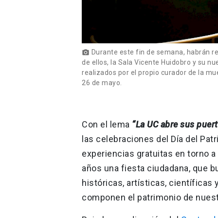
Durante este fin de semana, habrán rec
photo_camera
de ellos, la Sala Vicente Huidobro y su nu
realizados por el propio curador de la m
26 de mayo.
Con el lema
“La UC abre sus puer
las celebraciones del Día del Pa
experiencias gratuitas en torno a
años una fiesta ciudadana, que bu
históricas, artísticas, científica
componen el patrimonio de nuest