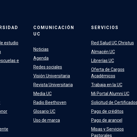
RSIDAD
COMUNICACIÓN
SERVICIOS
UC
e estudio
Red Salud UC Christus
Noticias
n
Almacén UC
Agenda
escuelas e
Librerías UC
Redes sociales
Oferta de Cargos
Visión Universitaria
Académicos
Revista Universitaria
Trabaja en la UC
Media UC
Mi Portal Alumni UC
C
Radio Beethoven
Solicitud de Certificado
onor
Glosario UC
Pago de créditos
Uso de marca
Pago de arancel
ente
Misas y Servicios
Pastorales