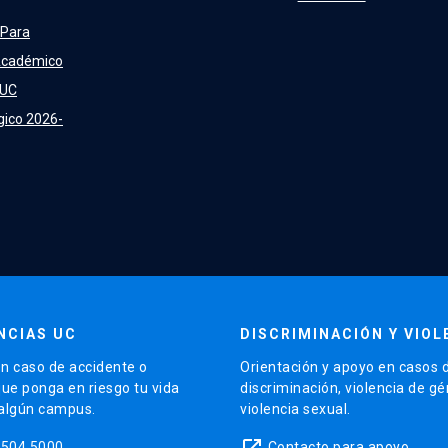
 Para
Académico
 UC
gico 2026-
NCIAS UC
DISCRIMINACIÓN Y VIOL
n caso de accidente o
Orientación y apoyo en casos 
que ponga en riesgo tu vida
discriminación, violencia de g
 algún campus.
violencia sexual.
launch
5504 5000
Contacto para apoyo