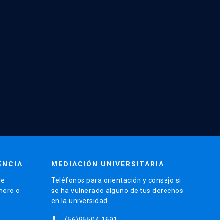
ENCIA
MEDIACIÓN UNIVERSITARIA
de
Teléfonos para orientación y consejo si
énero o
se ha vulnerado alguno de tus derechos
en la universidad.
phone
(56)95504 1691