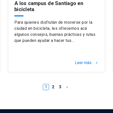
A los campus de Santiago en
bicicleta
Para quienes disfrutan de moverse por la
ciudad en bicicleta, les ofrecemos acá
algunos consejos, buenas prácticas y rutas
que pueden ayudar a hacer tus…
Leer más
keyboard_arrow_right
1
2
3
keyboard_arrow_right