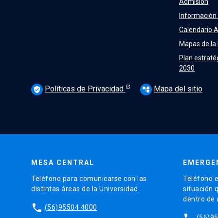
Admisión
Información
Calendario 
Mapas de la
Plan estraté
2030
Políticas de Privacidad
Mapa del sitio
verified_user
account_tree
MESA CENTRAL
EMERGE
Teléfono para comunicarse con las
Teléfono e
distintas áreas de la Universidad.
situación 
dentro de
phone
(56)95504 4000
phone
(56)9