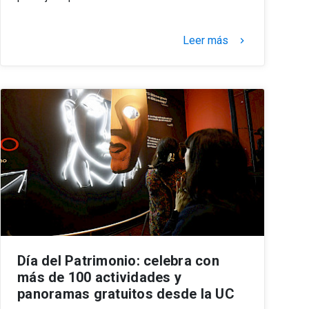
Leer más
keyboard_arrow_right
Día del Patrimonio: celebra con
más de 100 actividades y
panoramas gratuitos desde la UC