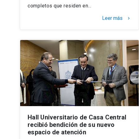
completos que residen en…
Leer más
keyboard_arrow_right
Hall Universitario de Casa Central
recibió bendición de su nuevo
espacio de atención