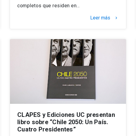
completos que residen en…
Leer más
keyboard_arrow_right
CLAPES y Ediciones UC presentan
libro sobre “Chile 2050: Un País.
Cuatro Presidentes”