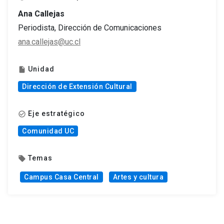
Ana Callejas
Periodista, Dirección de Comunicaciones
ana.callejas@uc.cl
Unidad
insert_drive_file
Dirección de Extensión Cultural
Eje estratégico
check_circle_outline
Comunidad UC
Temas
local_offer
Campus Casa Central
Artes y cultura