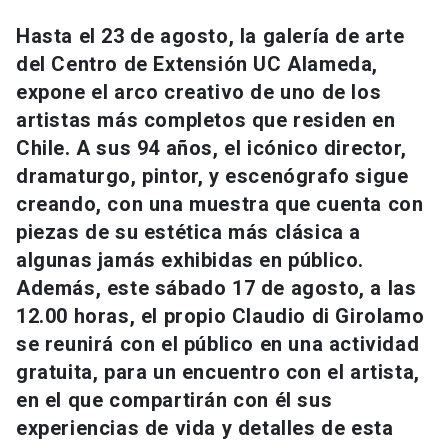
Universidad
Hasta el 23 de agosto, la galería de arte
del Centro de Extensión UC Alameda,
keyboard_arrow_down
Información para
expone el arco creativo de uno de los
Futuros estudiantes
Go to english site
launch
artistas más completos que residen en
Chile. A sus 94 años, el icónico director,
Estudiantes
ACCESOS DIRECTOS
dramaturgo, pintor, y escenógrafo sigue
creando, con una muestra que cuenta con
Admisión
launch
Académicos
piezas de su estética más clásica a
Mi Cuenta UC
launch
algunas jamás exhibidas en público.
Personal
Además, este sábado 17 de agosto, a las
Correo UC
launch
launch
Alumni
12.00 horas, el propio Claudio di Girolamo
Mi Portal UC
launch
se reunirá con el público en una actividad
Padres y familia
gratuita, para un encuentro con el artista,
Medios
Biblioteca
launch
en el que compartirán con él sus
launch
Vecinos
experiencias de vida y detalles de esta
Donaciones
launch