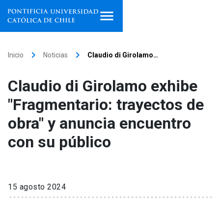
Inicio
keyboard_arrow_right
keyboard_arrow_right
Inicio
Noticias
Claudio di Girolamo…
Programas de estudio
Claudio di Girolamo exhibe
Facultades, escuelas e
"Fragmentario: trayectos de
institutos
obra" y anuncia encuentro
Investigación
con su público
Internacionalización
launch
Extensión
15 agosto 2024
Vinculación