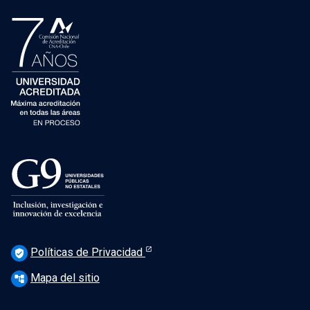
Políticas de Privacidad
verified_user
Mapa del sitio
account_tree