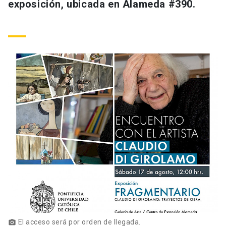
exposición, ubicada en Alameda #390.
El acceso será por orden de llegada.
photo_camera