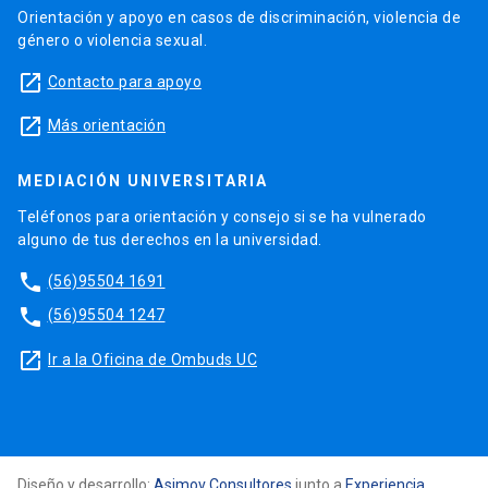
Orientación y apoyo en casos de discriminación, violencia de
género o violencia sexual.
launch
Contacto para apoyo
launch
Más orientación
MEDIACIÓN UNIVERSITARIA
Teléfonos para orientación y consejo si se ha vulnerado
alguno de tus derechos en la universidad.
phone
(56)95504 1691
phone
(56)95504 1247
launch
Ir a la Oficina de Ombuds UC
Diseño y desarrollo:
Asimov Consultores
junto a
Experiencia