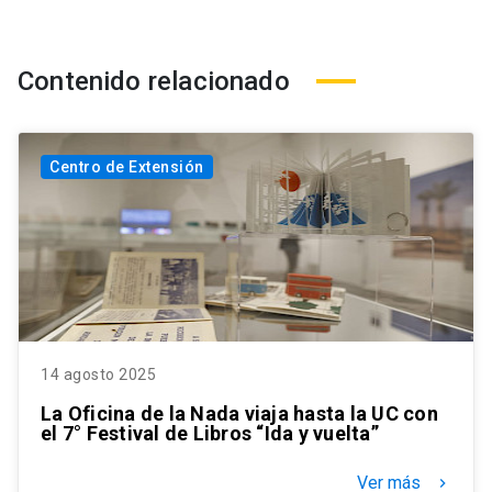
Contenido relacionado
Centro de Extensión
14 agosto 2025
La Oficina de la Nada viaja hasta la UC con
el 7° Festival de Libros “Ida y vuelta”
Ver más
keyboard_arrow_right