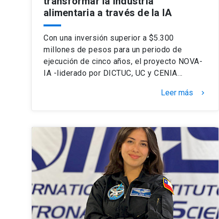
transformar la industria
alimentaria a través de la IA
Con una inversión superior a $5.300
millones de pesos para un periodo de
ejecución de cinco años, el proyecto NOVA-
IA -liderado por DICTUC, UC y CENIA…
Leer más
keyboard_arrow_right