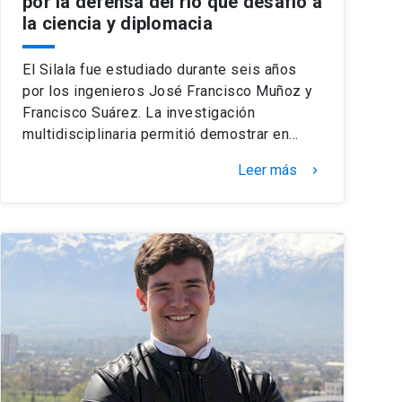
por la defensa del río que desafió a
la ciencia y diplomacia
El Silala fue estudiado durante seis años
por los ingenieros José Francisco Muñoz y
Francisco Suárez. La investigación
multidisciplinaria permitió demostrar en…
Leer más
keyboard_arrow_right