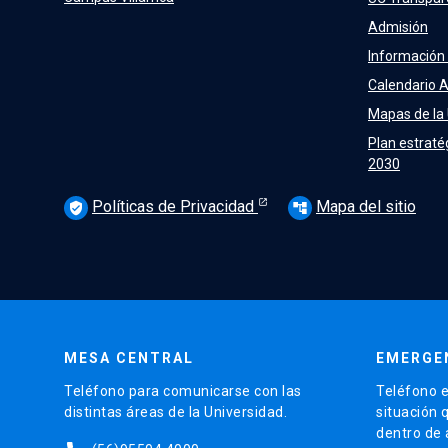
Admisión
Información
Calendario 
Mapas de la
Plan estraté
2030
Políticas de Privacidad
Mapa del sitio
verified_user
account_tree
MESA CENTRAL
EMERGE
Teléfono para comunicarse con las
Teléfono e
distintas áreas de la Universidad.
situación 
dentro de