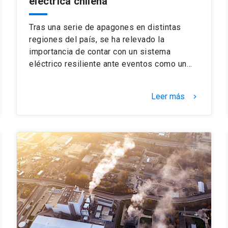
eléctrica chilena
Tras una serie de apagones en distintas
regiones del país, se ha relevado la
importancia de contar con un sistema
eléctrico resiliente ante eventos como un…
Leer más
keyboard_arrow_right