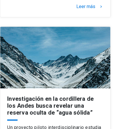
Leer más
keyboard_arrow_right
Investigación en la cordillera de
los Andes busca revelar una
reserva oculta de “agua sólida”
Un proyecto piloto interdisciplinario estudia