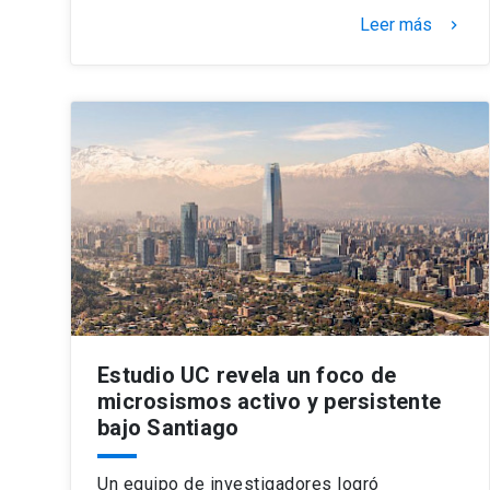
Leer más
keyboard_arrow_right
Estudio UC revela un foco de
microsismos activo y persistente
bajo Santiago
Un equipo de investigadores logró