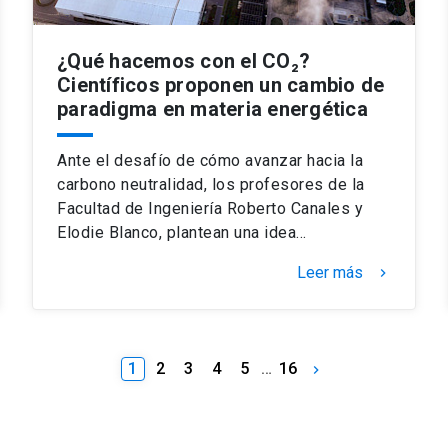
¿Qué hacemos con el CO₂?
Científicos proponen un cambio de
paradigma en materia energética
Ante el desafío de cómo avanzar hacia la
carbono neutralidad, los profesores de la
Facultad de Ingeniería Roberto Canales y
Elodie Blanco, plantean una idea…
Leer más
keyboard_arrow_right
1
2
3
4
5
…
16
keyboard_arrow_right