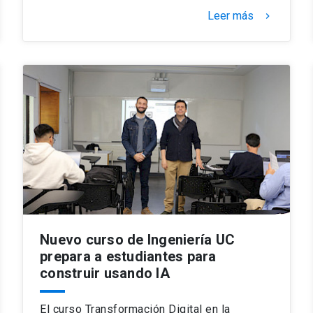
Leer más
keyboard_arrow_right
Nuevo curso de Ingeniería UC
prepara a estudiantes para
construir usando IA
El curso Transformación Digital en la