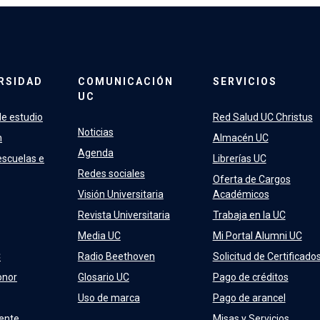
RSIDAD
COMUNICACIÓN
SERVICIOS
UC
e estudio
Red Salud UC Christus
Noticias
n
Almacén UC
Agenda
escuelas e
Librerías UC
Redes sociales
Oferta de Cargos
Visión Universitaria
Académicos
Revista Universitaria
Trabaja en la UC
Media UC
Mi Portal Alumni UC
C
Radio Beethoven
Solicitud de Certificado
onor
Glosario UC
Pago de créditos
Uso de marca
Pago de arancel
ente
Misas y Servicios