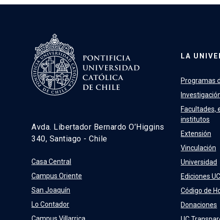
LA UNIVE
Programas d
Investigació
Facultades, 
institutos
Avda. Libertador Bernardo O’Higgins
Extensión
340, Santiago - Chile
Vinculación
Casa Central
Universidad
Campus Oriente
Ediciones U
San Joaquín
Código de H
Lo Contador
Donaciones
Campus Villarrica
UC Transpar