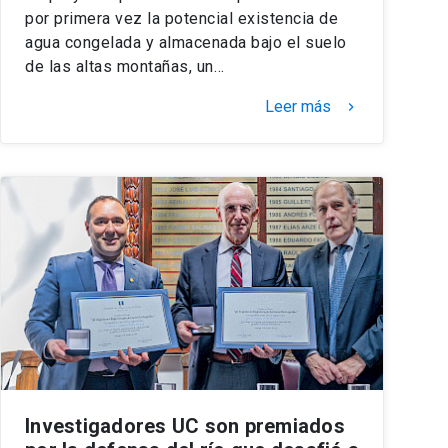
por primera vez la potencial existencia de
agua congelada y almacenada bajo el suelo
de las altas montañas, un…
Leer más
keyboard_arrow_right
Investigadores UC son premiados