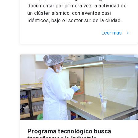
documentar por primera vez la actividad de
un clúster sísmico, con eventos casi
idénticos, bajo el sector sur de la ciudad.
Leer más
keyboard_arrow_right
Programa tecnológico busca