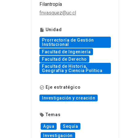
Filantropía
fnvasquez@uc.cl
Unidad
insert_drive_file
Prorrectoría de Gestión
Institucional
Facultad de Ingeniería
Facultad de Derecho
Facultad de Historia,
Geografía y Ciencia Política
Eje estratégico
check_circle_outline
Investigación y creación
Temas
local_offer
Agua
Sequía
Investigación