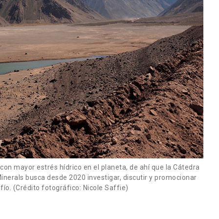
con mayor estrés hídrico en el planeta, de ahí que la Cátedra
inerals busca desde 2020 investigar, discutir y promocionar
ío. (Crédito fotográfico: Nicole Saffie)