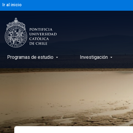
Ir al inicio
Programas de estudio
Investigación
arrow_drop_down
arrow_drop_down