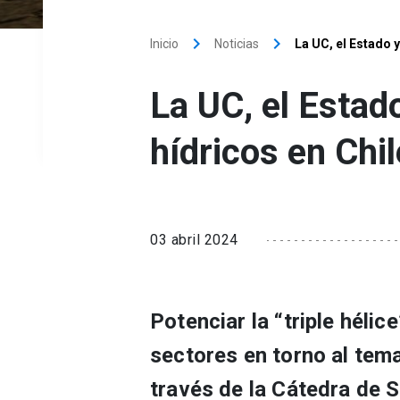
keyboard_arrow_right
keyboard_arrow_right
Inicio
Noticias
La UC, el Estado 
La UC, el Estad
hídricos en Chil
03 abril 2024
Potenciar la “triple hélic
sectores en torno al tema
través de la Cátedra de 