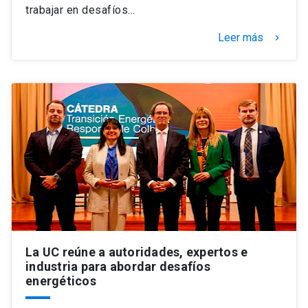
trabajar en desafíos…
Leer más
keyboard_arrow_right
La UC reúne a autoridades, expertos e
industria para abordar desafíos
energéticos