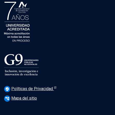
Políticas de Privacidad
verified_user
Mapa del sitio
account_tree