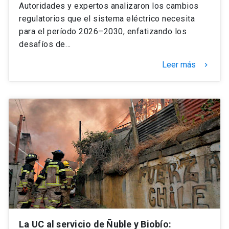
Autoridades y expertos analizaron los cambios
regulatorios que el sistema eléctrico necesita
para el período 2026–2030, enfatizando los
desafíos de…
Leer más
keyboard_arrow_right
La UC al servicio de Ñuble y Biobío: