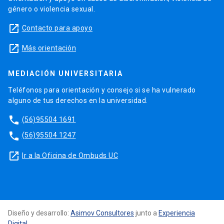
género o violencia sexual.
launch
Contacto para apoyo
launch
Más orientación
MEDIACIÓN UNIVERSITARIA
Teléfonos para orientación y consejo si se ha vulnerado
alguno de tus derechos en la universidad.
phone
(56)95504 1691
phone
(56)95504 1247
launch
Ir a la Oficina de Ombuds UC
Diseño y desarrollo:
Asimov Consultores
junto a
Experiencia
Digital
.