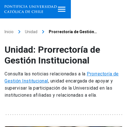
Inicio
keyboard_arrow_right
keyboard_arrow_right
Inicio
Unidad
Prorrectoría de Gestión…
Programas de estudio
Unidad: Prorrectoría de
Facultades, escuelas e
Gestión Institucional
institutos
Consulta las noticias relacionadas a la
Prorrectoría de
Investigación
Gestión Institucional
, unidad encargada de apoyar y
supervisar la participación de la Universidad en las
Internacionalización
launch
instituciones afiliadas y relacionadas a ella.
Extensión
Vinculación