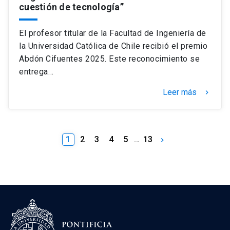
cuestión de tecnología”
El profesor titular de la Facultad de Ingeniería de
la Universidad Católica de Chile recibió el premio
Abdón Cifuentes 2025. Este reconocimiento se
entrega…
Leer más
keyboard_arrow_right
1
2
3
4
5
…
13
keyboard_arrow_right