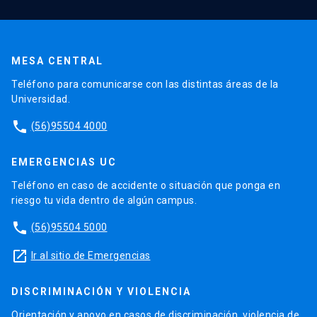
MESA CENTRAL
Teléfono para comunicarse con las distintas áreas de la
Universidad.
phone
(56)95504 4000
EMERGENCIAS UC
Teléfono en caso de accidente o situación que ponga en
riesgo tu vida dentro de algún campus.
phone
(56)95504 5000
launch
Ir al sitio de Emergencias
DISCRIMINACIÓN Y VIOLENCIA
Orientación y apoyo en casos de discriminación, violencia de