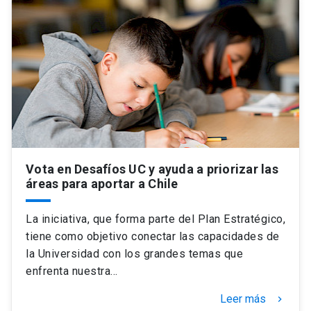
Universidad
keyboard_arrow_down
Información para
Futuros estudiantes
Go to english site
launch
Estudiantes
ACCESOS DIRECTOS
Admisión
launch
Académicos
Vota en Desafíos UC y ayuda a priorizar las
Mi Cuenta UC
launch
Personal
áreas para aportar a Chile
Correo UC
launch
launch
Alumni
La iniciativa, que forma parte del Plan Estratégico,
Mi Portal UC
launch
tiene como objetivo conectar las capacidades de
Padres y familia
la Universidad con los grandes temas que
Medios
Biblioteca
launch
enfrenta nuestra…
launch
Vecinos
Donaciones
launch
Leer más
keyboard_arrow_right