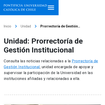
Inicio
keyboard_arrow_right
keyboard_arrow_right
Inicio
Unidad
Prorrectoría de Gestión…
Programas de estudio
Unidad: Prorrectoría de
Facultades, escuelas e
Gestión Institucional
institutos
Consulta las noticias relacionadas a la
Prorrectoría de
Investigación
Gestión Institucional
, unidad encargada de apoyar y
supervisar la participación de la Universidad en las
Internacionalización
launch
instituciones afiliadas y relacionadas a ella.
Extensión
Vinculación