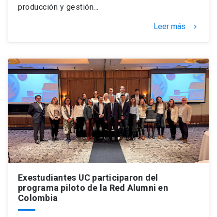
producción y gestión…
Leer más
keyboard_arrow_right
Exestudiantes UC participaron del
programa piloto de la Red Alumni en
Colombia