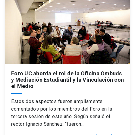
Universidad
keyboard_arrow_down
Información para
Futuros estudiantes
Go to english site
launch
Estudiantes
ACCESOS DIRECTOS
Admisión
launch
Académicos
Foro UC aborda el rol de la Oficina Ombuds
Mi Cuenta UC
launch
Personal
y Mediación Estudiantil y la Vinculación con
el Medio
Correo UC
launch
launch
Alumni
Estos dos aspectos fueron ampliamente
Mi Portal UC
launch
Padres y familia
comentados por los miembros del Foro en la
Medios
Biblioteca
launch
tercera sesión de este año. Según señaló el
launch
Vecinos
rector Ignacio Sánchez, “fueron…
Donaciones
launch