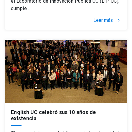
el Laboratorio de Innovación Pública UC (LIP UC),
cumple…
Leer más
keyboard_arrow_right
English UC celebró sus 10 años de
existencia