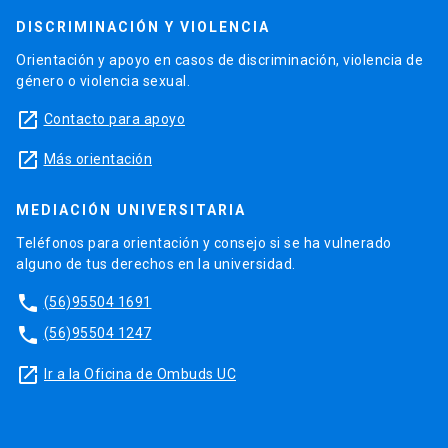
DISCRIMINACIÓN Y VIOLENCIA
Orientación y apoyo en casos de discriminación, violencia de
género o violencia sexual.
launch
Contacto para apoyo
launch
Más orientación
MEDIACIÓN UNIVERSITARIA
Teléfonos para orientación y consejo si se ha vulnerado
alguno de tus derechos en la universidad.
phone
(56)95504 1691
phone
(56)95504 1247
launch
Ir a la Oficina de Ombuds UC