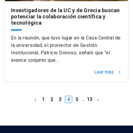
Investigadores de la UC y de Grecia buscan
potenciar la colaboración científica y
tecnológica
En la reunión, que tuvo lugar en la Casa Central de
la universidad, el prorrector de Gestión
Institucional, Patricio Donoso, señaló que “el
avance conjunto que…
Leer más
keyboard_arrow_right
1
2
3
4
5
…
13
keyboard_arrow_left
keyboard_arrow_right