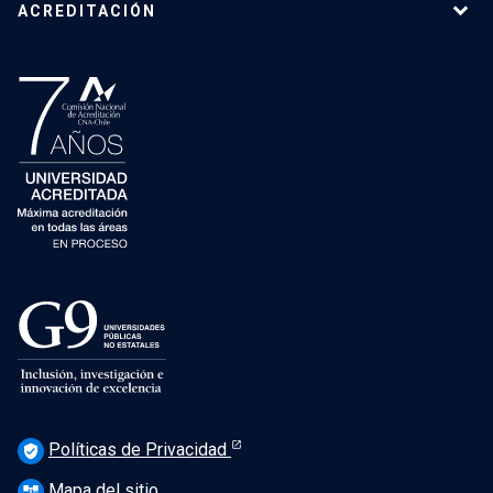
ACREDITACIÓN
Políticas de Privacidad
verified_user
Mapa del sitio
account_tree