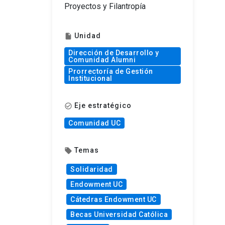
Proyectos y Filantropía
Unidad
insert_drive_file
Dirección de Desarrollo y
Comunidad Alumni
Prorrectoría de Gestión
Institucional
Eje estratégico
check_circle_outline
Comunidad UC
Temas
local_offer
Solidaridad
Endowment UC
Cátedras Endowment UC
Becas Universidad Católica