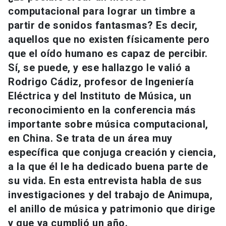
Universidad
computacional para lograr un timbre a
partir de sonidos fantasmas? Es decir,
keyboard_arrow_down
Información para
aquellos que no existen físicamente pero
que el oído humano es capaz de percibir.
Futuros estudiantes
Go to english site
launch
Sí, se puede, y ese hallazgo le valió a
Rodrigo Cádiz, profesor de Ingeniería
Estudiantes
ACCESOS DIRECTOS
Eléctrica y del Instituto de Música, un
Admisión
launch
Académicos
reconocimiento en la conferencia más
importante sobre música computacional,
Mi Cuenta UC
launch
Personal
en China. Se trata de un área muy
Correo UC
launch
específica que conjuga creación y ciencia,
launch
Alumni
a la que él le ha dedicado buena parte de
Mi Portal UC
launch
su vida. En esta entrevista habla de sus
Padres y familia
investigaciones y del trabajo de Animupa,
Medios
Biblioteca
launch
launch
Vecinos
el anillo de música y patrimonio que dirige
Donaciones
launch
y que ya cumplió un año.