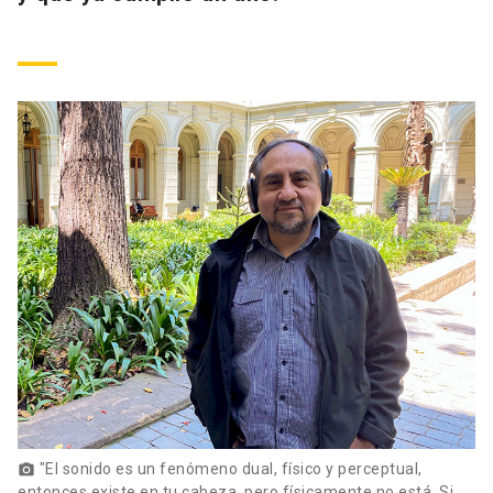
"El sonido es un fenómeno dual, físico y perceptual,
photo_camera
entonces existe en tu cabeza, pero físicamente no está. Si