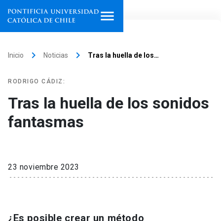
Inicio
keyboard_arrow_right
keyboard_arrow_right
Inicio
Noticias
Tras la huella de los…
Programas de estudio
RODRIGO CÁDIZ:
Facultades, escuelas e
Tras la huella de los sonidos
institutos
fantasmas
Investigación
Internacionalización
launch
23 noviembre 2023
Extensión
Vinculación
¿Es posible crear un método