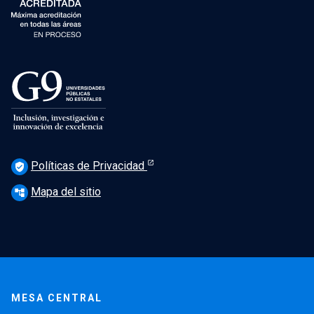
Políticas de Privacidad
verified_user
Mapa del sitio
account_tree
MESA CENTRAL