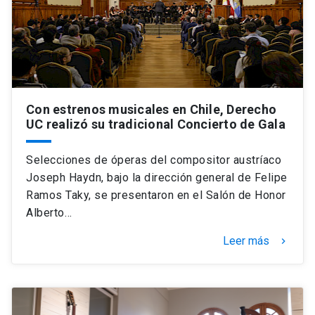
Universidad
keyboard_arrow_down
Información para
Futuros estudiantes
Go to english site
launch
Con estrenos musicales en Chile, Derecho
Estudiantes
ACCESOS DIRECTOS
UC realizó su tradicional Concierto de Gala
Admisión
launch
Académicos
Selecciones de óperas del compositor austríaco
Mi Cuenta UC
launch
Joseph Haydn, bajo la dirección general de Felipe
Personal
Ramos Taky, se presentaron en el Salón de Honor
Correo UC
launch
Alberto…
launch
Alumni
Mi Portal UC
launch
Leer más
keyboard_arrow_right
Padres y familia
Medios
Biblioteca
launch
launch
Vecinos
Donaciones
launch