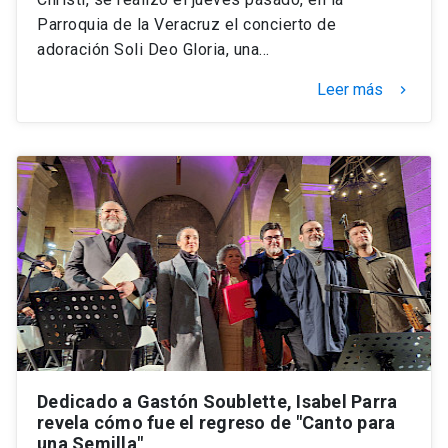
Parroquia de la Veracruz el concierto de
adoración Soli Deo Gloria, una…
Leer más
keyboard_arrow_right
Dedicado a Gastón Soublette, Isabel Parra
revela cómo fue el regreso de "Canto para
una Semilla"