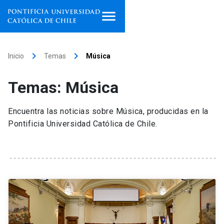
Inicio
keyboard_arrow_right
keyboard_arrow_right
Inicio
Temas
Música
Programas de estudio
Temas: Música
Facultades, escuelas e
institutos
Encuentra las noticias sobre Música, producidas en la
Pontificia Universidad Católica de Chile.
Investigación
Internacionalización
launch
Extensión
Vinculación