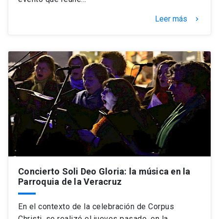
Leer más
keyboard_arrow_right
Concierto Soli Deo Gloria: la música en la
Parroquia de la Veracruz
En el contexto de la celebración de Corpus
Christi, se realizó el jueves pasado, en la