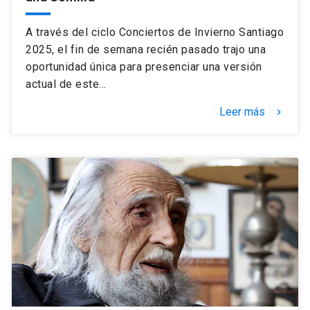
A través del ciclo Conciertos de Invierno Santiago
2025, el fin de semana recién pasado trajo una
oportunidad única para presenciar una versión
actual de este…
Leer más
keyboard_arrow_right