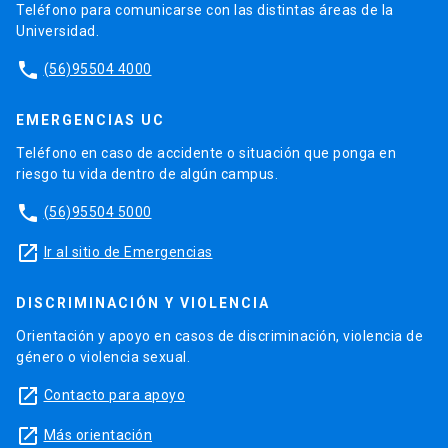
Teléfono para comunicarse con las distintas áreas de la
Universidad.
phone
(56)95504 4000
EMERGENCIAS UC
Teléfono en caso de accidente o situación que ponga en
riesgo tu vida dentro de algún campus.
phone
(56)95504 5000
launch
Ir al sitio de Emergencias
DISCRIMINACIÓN Y VIOLENCIA
Orientación y apoyo en casos de discriminación, violencia de
género o violencia sexual.
launch
Contacto para apoyo
launch
Más orientación