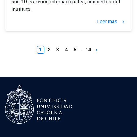
sus 10 estrenos internacionales, conciertos del
Instituto…
Leer más
keyboard_arrow_right
1
2
3
4
5
…
14
keyboard_arrow_right