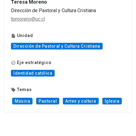
Teresa Moreno
Dirección de Pastoral y Cultura Cristiana
tpmoreno@uc.cl
Unidad
insert_drive_file
Dirección de Pastoral y Cultura Cristiana
Eje estratégico
check_circle_outline
Identidad católica
Temas
local_offer
Música
Pastoral
Artes y cultura
Iglesia