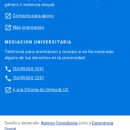
género o violencia sexual.
launch
Contacto para apoyo
launch
Más orientación
MEDIACIÓN UNIVERSITARIA
Teléfonos para orientación y consejo si se ha vulnerado
alguno de tus derechos en la universidad.
phone
(56)95504 1691
phone
(56)95504 1247
launch
Ir a la Oficina de Ombuds UC
Diseño y desarrollo:
Asimov Consultores
junto a
Experiencia
Digital
.