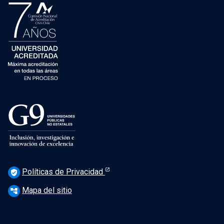
Políticas de Privacidad
verified_user
Mapa del sitio
account_tree