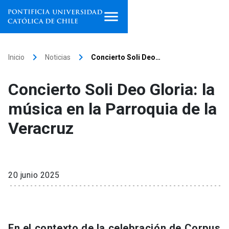
Inicio
keyboard_arrow_right
keyboard_arrow_right
Inicio
Noticias
Concierto Soli Deo…
Programas de estudio
Concierto Soli Deo Gloria: la
Facultades, escuelas e
música en la Parroquia de la
institutos
Veracruz
Investigación
Internacionalización
launch
20 junio 2025
Extensión
Vinculación
En el contexto de la celebración de Corpus