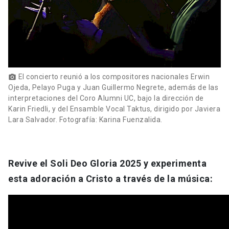
El concierto reunió a los compositores nacionales Erwin
photo_camera
Ojeda, Pelayo Puga y Juan Guillermo Negrete, además de las
interpretaciones del Coro Alumni UC, bajo la dirección de
Karin Friedli, y del Ensamble Vocal Taktus, dirigido por Javiera
Lara Salvador. Fotografía: Karina Fuenzalida.
Revive el Soli Deo Gloria 2025 y experimenta
esta adoración a Cristo a través de la música: