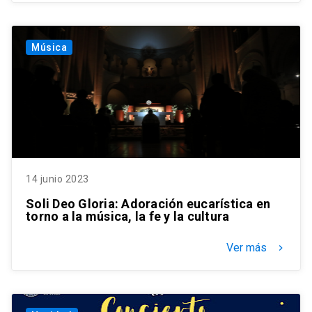
Música
14 junio 2023
Soli Deo Gloria: Adoración eucarística en
torno a la música, la fe y la cultura
Ver más
keyboard_arrow_right