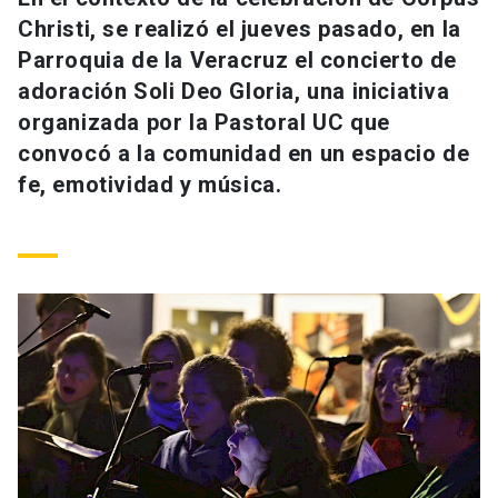
Universidad
Christi, se realizó el jueves pasado, en la
Parroquia de la Veracruz el concierto de
keyboard_arrow_down
Información para
adoración Soli Deo Gloria, una iniciativa
organizada por la Pastoral UC que
Futuros estudiantes
Go to english site
launch
convocó a la comunidad en un espacio de
Estudiantes
fe, emotividad y música.
ACCESOS DIRECTOS
Admisión
launch
Académicos
Mi Cuenta UC
launch
Personal
Correo UC
launch
launch
Alumni
Mi Portal UC
launch
Padres y familia
Medios
Biblioteca
launch
launch
Vecinos
Donaciones
launch