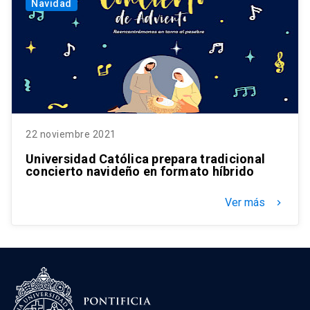
Navidad
22 noviembre 2021
Universidad Católica prepara tradicional
concierto navideño en formato híbrido
Ver más
keyboard_arrow_right