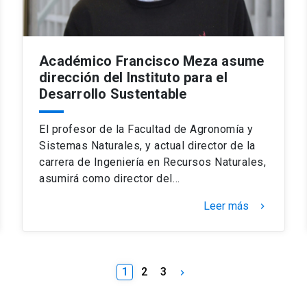
Académico Francisco Meza asume
dirección del Instituto para el
Desarrollo Sustentable
El profesor de la Facultad de Agronomía y
Sistemas Naturales, y actual director de la
carrera de Ingeniería en Recursos Naturales,
asumirá como director del…
Leer más
keyboard_arrow_right
1
2
3
keyboard_arrow_right