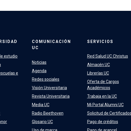
RSIDAD
COMUNICACIÓN
SERVICIOS
UC
e estudio
Red Salud UC Christus
Noticias
n
Almacén UC
Agenda
escuelas e
Librerías UC
Redes sociales
Oferta de Cargos
Visión Universitaria
Académicos
Revista Universitaria
Trabaja en la UC
Media UC
Mi Portal Alumni UC
C
Radio Beethoven
Solicitud de Certificado
onor
Glosario UC
Pago de créditos
Uso de marca
Pago de arancel