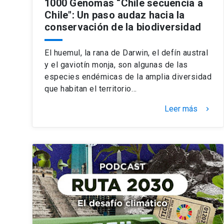
1000 Genomas “Chile secuencia a
Chile": Un paso audaz hacia la
conservación de la biodiversidad
El huemul, la rana de Darwin, el defín austral
y el gaviotín monja, son algunas de las
especies endémicas de la amplia diversidad
que habitan el territorio…
Leer más
keyboard_arrow_right