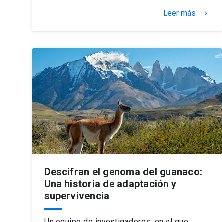
Leer más
keyboard_arrow_right
Descifran el genoma del guanaco:
Una historia de adaptación y
supervivencia
Un equipo de investigadores, en el que