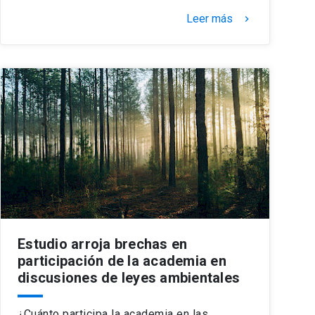
Leer más
keyboard_arrow_right
Estudio arroja brechas en
participación de la academia en
discusiones de leyes ambientales
¿Cuánto participa la academia en las