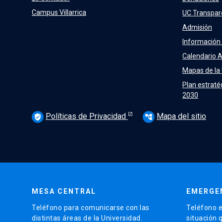
Campus Villarrica
UC Transpar
Admisión
Información
Calendario 
Mapas de la
Plan estraté
2030
Políticas de Privacidad
Mapa del sitio
verified_user
account_tree
MESA CENTRAL
EMERGE
Teléfono para comunicarse con las
Teléfono e
distintas áreas de la Universidad.
situación 