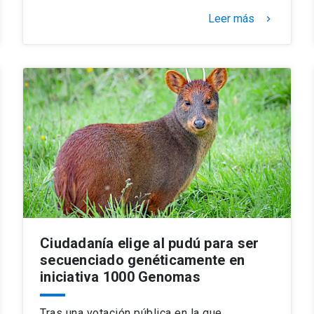
Leer más
keyboard_arrow_right
Ciudadanía elige al pudú para ser
secuenciado genéticamente en
iniciativa 1000 Genomas
Tras una votación pública en la que