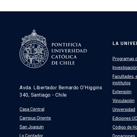
LA UNIVE
Programas d
Investigació
Facultades, 
institutos
Avda. Libertador Bernardo O’Higgins
Extensión
340, Santiago - Chile
Vinculación
Casa Central
Universidad
Campus Oriente
Ediciones U
San Joaquín
Código de H
Lo Contador
Donaciones