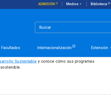
ADMISIÓN
Medios
arrow_drop_down
Biblioteca
ntable
 el Desarrollo
Facultades
Internacionalización
Extensión
arrow_d
esarrollo Sustentable
y conoce cómo sus programas
 sostenible.