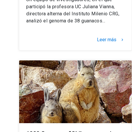
participó la profesora UC Juliana Vianna,
directora alterna del Instituto Milenio CRG,
analizó el genoma de 38 guanacos…
Leer más
keyboard_arrow_right