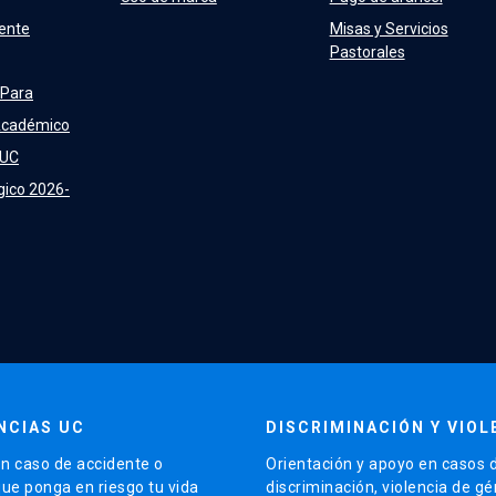
ente
Misas y Servicios
Pastorales
 Para
Académico
 UC
gico 2026-
NCIAS UC
DISCRIMINACIÓN Y VIOL
n caso de accidente o
Orientación y apoyo en casos 
que ponga en riesgo tu vida
discriminación, violencia de g