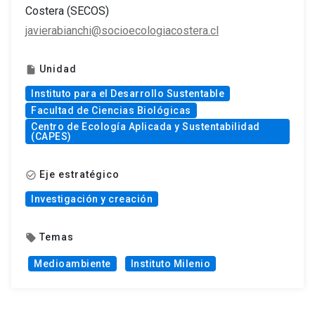
Costera (SECOS)
javierabianchi@socioecologiacostera.cl
Unidad
insert_drive_file
Instituto para el Desarrollo Sustentable
Facultad de Ciencias Biológicas
Centro de Ecología Aplicada y Sustentabilidad
(CAPES)
Eje estratégico
check_circle_outline
Investigación y creación
Temas
local_offer
Medioambiente
Instituto Milenio