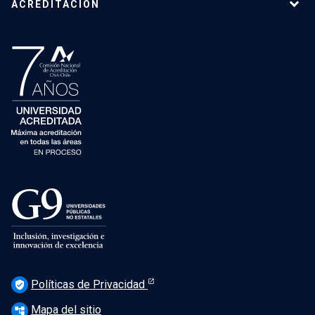
ACREDITACIÓN
Políticas de Privacidad
verified_user
Mapa del sitio
account_tree