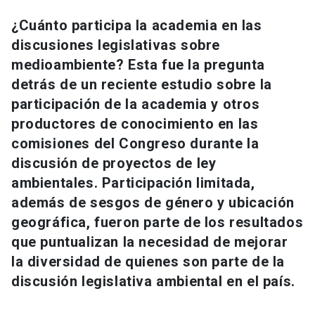
Universidad
¿Cuánto participa la academia en las
discusiones legislativas sobre
keyboard_arrow_down
Información para
medioambiente? Esta fue la pregunta
Futuros estudiantes
Go to english site
launch
detrás de un reciente estudio sobre la
participación de la academia y otros
Estudiantes
ACCESOS DIRECTOS
productores de conocimiento en las
comisiones del Congreso durante la
Admisión
launch
Académicos
discusión de proyectos de ley
Mi Cuenta UC
launch
ambientales. Participación limitada,
Personal
además de sesgos de género y ubicación
Correo UC
launch
launch
Alumni
geográfica, fueron parte de los resultados
Mi Portal UC
launch
que puntualizan la necesidad de mejorar
Padres y familia
la diversidad de quienes son parte de la
Medios
Biblioteca
launch
discusión legislativa ambiental en el país.
launch
Vecinos
Donaciones
launch