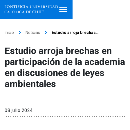
Inicio
keyboard_arrow_right
keyboard_arrow_right
Inicio
Noticias
Estudio arroja brechas…
Programas de estudio
Estudio arroja brechas en
Facultades, escuelas e
participación de la academia
institutos
en discusiones de leyes
Investigación
ambientales
Internacionalización
launch
Extensión
08 julio 2024
Vinculación