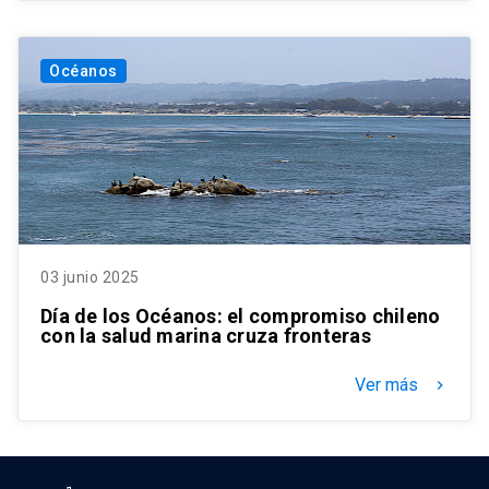
Océanos
03 junio 2025
Día de los Océanos: el compromiso chileno
con la salud marina cruza fronteras
Ver más
keyboard_arrow_right