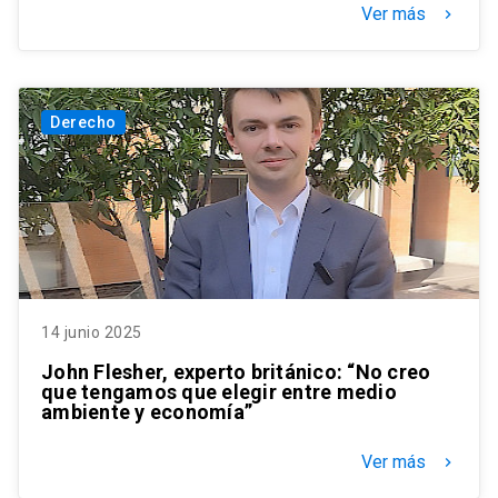
Ver más
keyboard_arrow_right
Derecho
14 junio 2025
John Flesher, experto británico: “No creo
que tengamos que elegir entre medio
ambiente y economía”
Ver más
keyboard_arrow_right