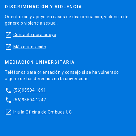
DISCRIMINACIÓN Y VIOLENCIA
Orientación y apoyo en casos de discriminación, violencia de
género o violencia sexual.
launch
Contacto para apoyo
launch
Más orientación
MEDIACIÓN UNIVERSITARIA
Teléfonos para orientación y consejo si se ha vulnerado
alguno de tus derechos en la universidad.
phone
(56)95504 1691
phone
(56)95504 1247
launch
Ir a la Oficina de Ombuds UC