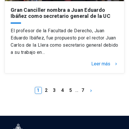
Gran Canciller nombra a Juan Eduardo
Ibáñez como secretario general de la UC
El profesor de la Facultad de Derecho, Juan
Eduardo Ibáñez, fue propuesto por el rector Juan
Carlos de la Llera como secretario general debido
a su trabajo en…
Leer más
keyboard_arrow_right
1
2
3
4
5
…
7
keyboard_arrow_right