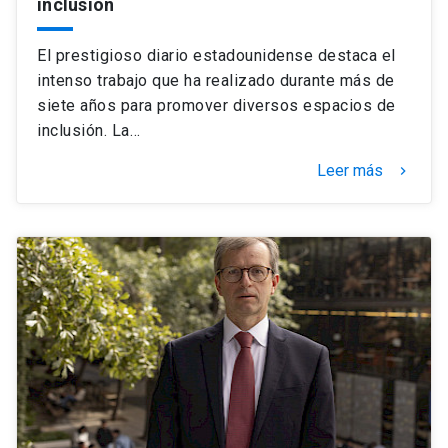
inclusión
El prestigioso diario estadounidense destaca el
intenso trabajo que ha realizado durante más de
siete años para promover diversos espacios de
inclusión. La…
Leer más
keyboard_arrow_right