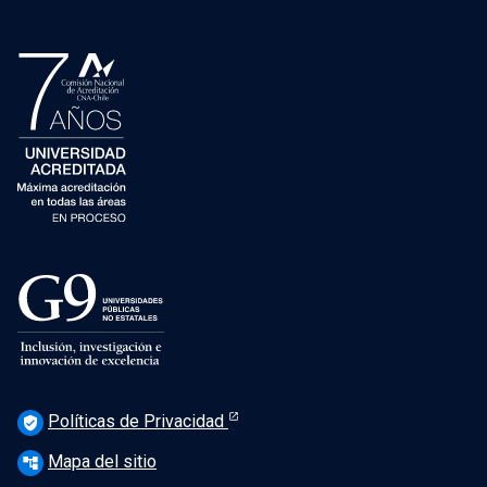
Políticas de Privacidad
verified_user
Mapa del sitio
account_tree