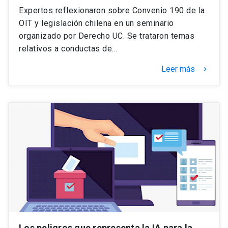
Expertos reflexionaron sobre Convenio 190 de la
OIT y legislación chilena en un seminario
organizado por Derecho UC. Se trataron temas
relativos a conductas de…
Leer más
keyboard_arrow_right
Los peligros que representa la IA para la