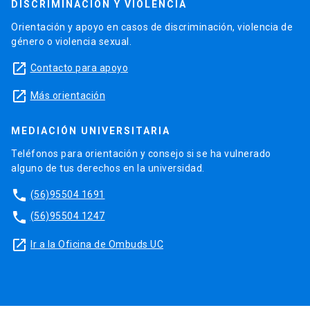
DISCRIMINACIÓN Y VIOLENCIA
Orientación y apoyo en casos de discriminación, violencia de
género o violencia sexual.
launch
Contacto para apoyo
launch
Más orientación
MEDIACIÓN UNIVERSITARIA
Teléfonos para orientación y consejo si se ha vulnerado
alguno de tus derechos en la universidad.
phone
(56)95504 1691
phone
(56)95504 1247
launch
Ir a la Oficina de Ombuds UC