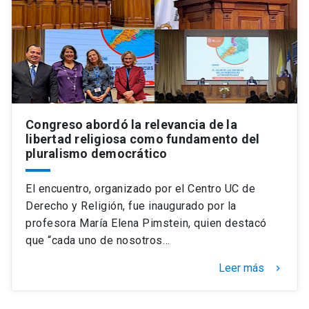
Universidad
keyboard_arrow_down
Información para
Futuros estudiantes
Go to english site
launch
Estudiantes
ACCESOS DIRECTOS
Congreso abordó la relevancia de la
libertad religiosa como fundamento del
Admisión
launch
Académicos
pluralismo democrático
Mi Cuenta UC
launch
Personal
El encuentro, organizado por el Centro UC de
Correo UC
launch
Derecho y Religión, fue inaugurado por la
launch
Alumni
profesora María Elena Pimstein, quien destacó
Mi Portal UC
launch
que “cada uno de nosotros…
Padres y familia
Medios
Biblioteca
launch
Leer más
keyboard_arrow_right
launch
Vecinos
Donaciones
launch