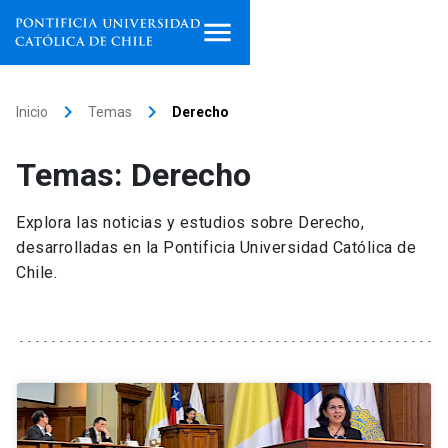
Inicio
keyboard_arrow_right
keyboard_arrow_right
Inicio
Temas
Derecho
Programas de estudio
Temas: Derecho
Facultades, escuelas e
institutos
Explora las noticias y estudios sobre Derecho,
desarrolladas en la Pontificia Universidad Católica de
Investigación
Chile.
Internacionalización
launch
Extensión
Vinculación