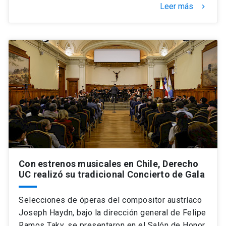
Leer más
keyboard_arrow_right
Con estrenos musicales en Chile, Derecho
UC realizó su tradicional Concierto de Gala
Selecciones de óperas del compositor austríaco
Joseph Haydn, bajo la dirección general de Felipe
Ramos Taky, se presentaron en el Salón de Honor