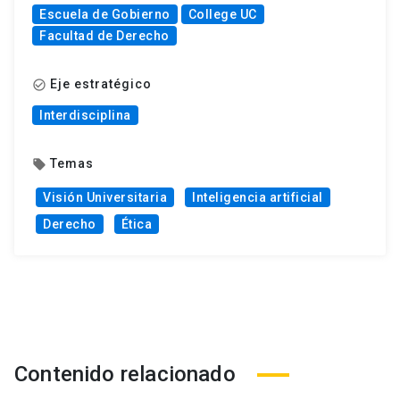
Escuela de Gobierno
College UC
Facultad de Derecho
Eje estratégico
check_circle_outline
Interdisciplina
Temas
local_offer
Visión Universitaria
Inteligencia artificial
Derecho
Ética
Contenido relacionado