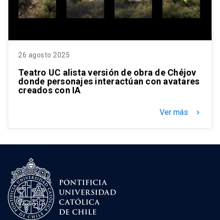
26 agosto 2025
Teatro UC alista versión de obra de Chéjov
donde personajes interactúan con avatares
creados con IA
Ver más
keyboard_arrow_right