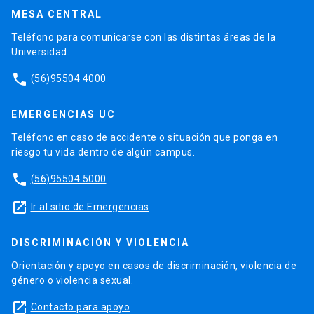
MESA CENTRAL
Teléfono para comunicarse con las distintas áreas de la
Universidad.
phone
(56)95504 4000
EMERGENCIAS UC
Teléfono en caso de accidente o situación que ponga en
riesgo tu vida dentro de algún campus.
phone
(56)95504 5000
launch
Ir al sitio de Emergencias
DISCRIMINACIÓN Y VIOLENCIA
Orientación y apoyo en casos de discriminación, violencia de
género o violencia sexual.
launch
Contacto para apoyo