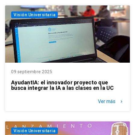
Visión Universitaria
09 septiembre 2025
AyudantIA: el innovador proyecto que
busca integrar la IA a las clases en la UC
Ver más
keyboard_arrow_right
Visión Universitaria