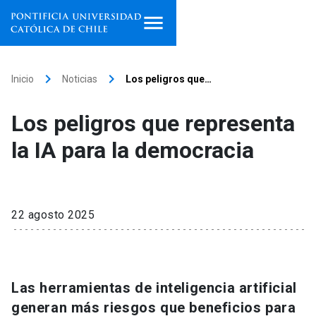
Inicio
keyboard_arrow_right
keyboard_arrow_right
Inicio
Noticias
Los peligros que…
Programas de estudio
Los peligros que representa
Facultades, escuelas e
la IA para la democracia
institutos
Investigación
22 agosto 2025
Internacionalización
launch
Extensión
Las herramientas de inteligencia artificial
Vinculación
generan más riesgos que beneficios para