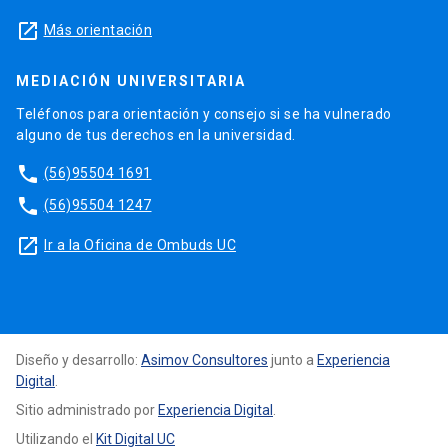
launch
Más orientación
MEDIACIÓN UNIVERSITARIA
Teléfonos para orientación y consejo si se ha vulnerado
alguno de tus derechos en la universidad.
phone
(56)95504 1691
phone
(56)95504 1247
launch
Ir a la Oficina de Ombuds UC
Diseño y desarrollo:
Asimov Consultores
junto a
Experiencia
Digital
.
Sitio administrado por
Experiencia Digital
.
Utilizando el
Kit Digital UC