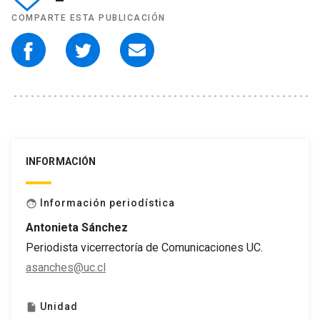
COMPARTE ESTA PUBLICACIÓN
INFORMACIÓN
Información periodística
face
Antonieta Sánchez
Periodista vicerrectoría de Comunicaciones UC.
asanches@uc.cl
Unidad
insert_drive_file