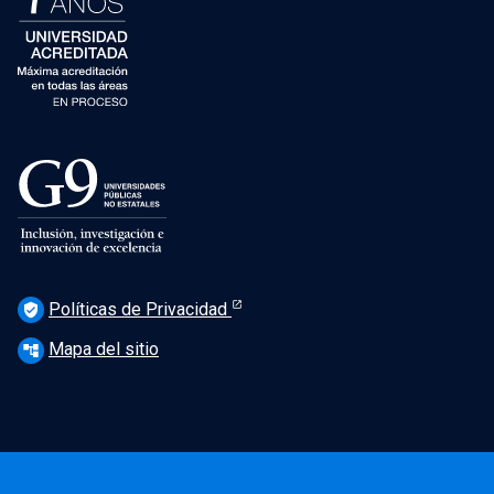
Políticas de Privacidad
verified_user
Mapa del sitio
account_tree