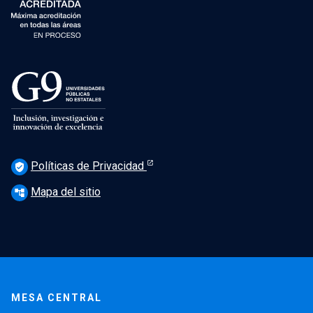
Políticas de Privacidad
verified_user
Mapa del sitio
account_tree
MESA CENTRAL