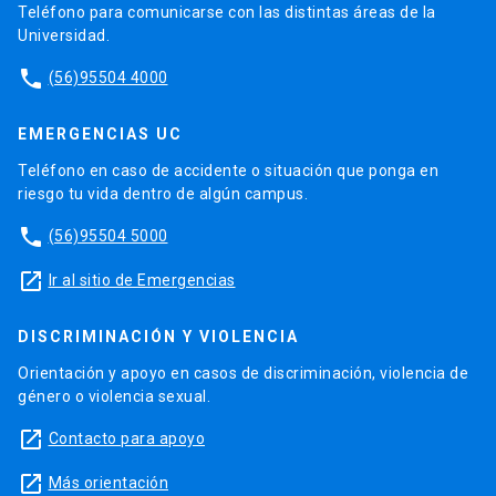
Teléfono para comunicarse con las distintas áreas de la
Universidad.
phone
(56)95504 4000
EMERGENCIAS UC
Teléfono en caso de accidente o situación que ponga en
riesgo tu vida dentro de algún campus.
phone
(56)95504 5000
launch
Ir al sitio de Emergencias
DISCRIMINACIÓN Y VIOLENCIA
Orientación y apoyo en casos de discriminación, violencia de
género o violencia sexual.
launch
Contacto para apoyo
launch
Más orientación