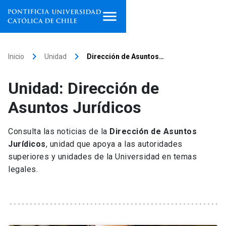
Inicio
keyboard_arrow_right
keyboard_arrow_right
Inicio
Unidad
Dirección de Asuntos…
Programas de estudio
Unidad: Dirección de
Facultades, escuelas e
Asuntos Jurídicos
institutos
Consulta las noticias de la
Dirección de Asuntos
Investigación
Jurídicos
, unidad que apoya a las autoridades
superiores y unidades de la Universidad en temas
Internacionalización
launch
legales.
Extensión
Vinculación