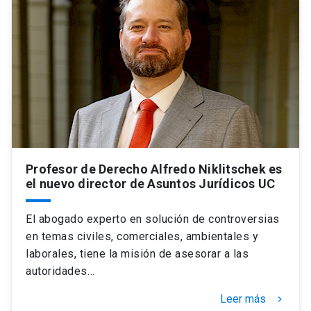
Universidad
keyboard_arrow_down
Información para
Futuros estudiantes
Go to english site
launch
Estudiantes
ACCESOS DIRECTOS
Admisión
launch
Académicos
Profesor de Derecho Alfredo Niklitschek es
Mi Cuenta UC
launch
Personal
el nuevo director de Asuntos Jurídicos UC
Correo UC
launch
launch
Alumni
El abogado experto en solución de controversias
Mi Portal UC
launch
en temas civiles, comerciales, ambientales y
Padres y familia
laborales, tiene la misión de asesorar a las
Medios
Biblioteca
launch
autoridades…
launch
Vecinos
Donaciones
launch
Leer más
keyboard_arrow_right