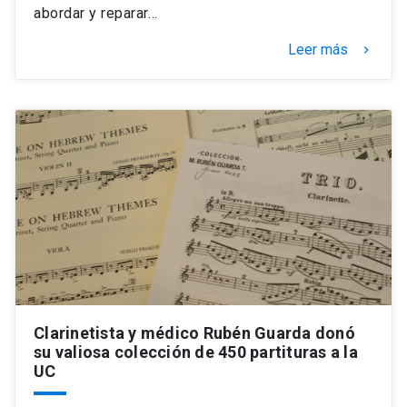
abordar y reparar…
Leer más
keyboard_arrow_right
Clarinetista y médico Rubén Guarda donó
su valiosa colección de 450 partituras a la
UC