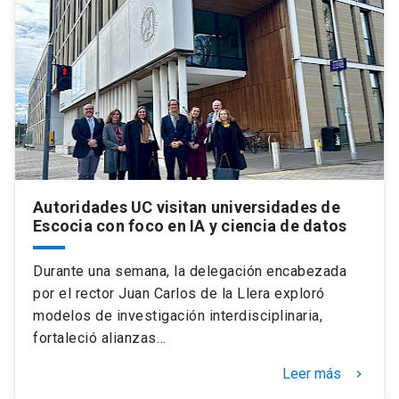
Autoridades UC visitan universidades de
Escocia con foco en IA y ciencia de datos
Durante una semana, la delegación encabezada
por el rector Juan Carlos de la Llera exploró
modelos de investigación interdisciplinaria,
fortaleció alianzas…
Leer más
keyboard_arrow_right