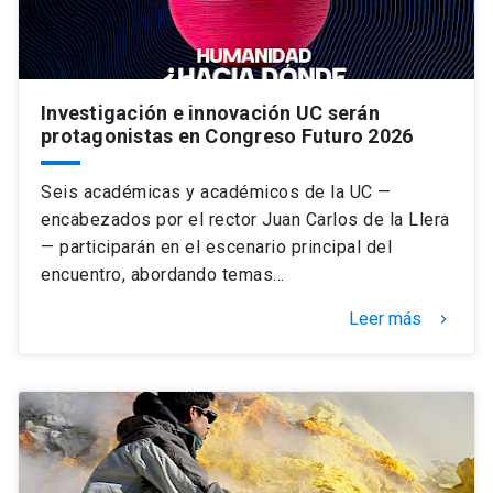
Investigación e innovación UC serán
protagonistas en Congreso Futuro 2026
Seis académicas y académicos de la UC —
encabezados por el rector Juan Carlos de la Llera
— participarán en el escenario principal del
encuentro, abordando temas…
Leer más
keyboard_arrow_right