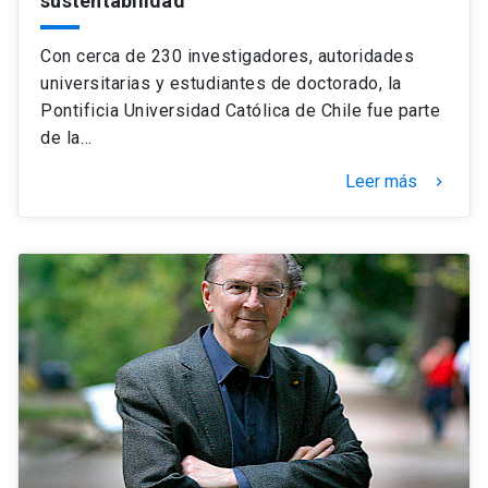
sustentabilidad
Con cerca de 230 investigadores, autoridades
universitarias y estudiantes de doctorado, la
Pontificia Universidad Católica de Chile fue parte
de la…
Leer más
keyboard_arrow_right