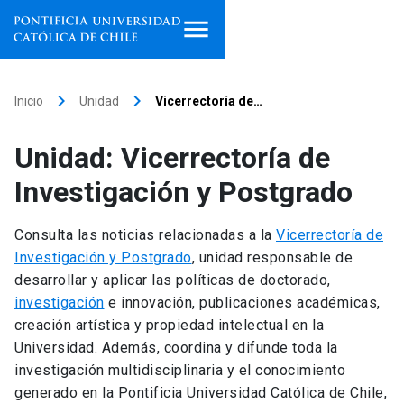
Inicio
keyboard_arrow_right
keyboard_arrow_right
Inicio
Unidad
Vicerrectoría de…
Programas de estudio
Unidad: Vicerrectoría de
Facultades, escuelas e
Investigación y Postgrado
institutos
Consulta las noticias relacionadas a la
Vicerrectoría de
Investigación
Investigación y Postgrado
, unidad responsable de
desarrollar y aplicar las políticas de doctorado,
Internacionalización
launch
investigación
e innovación, publicaciones académicas,
creación artística y propiedad intelectual en la
Extensión
Universidad. Además, coordina y difunde toda la
investigación multidisciplinaria y el conocimiento
Vinculación
generado en la Pontificia Universidad Católica de Chile,