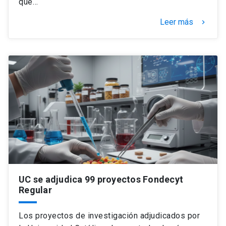
que…
Leer más
keyboard_arrow_right
UC se adjudica 99 proyectos Fondecyt
Regular
Los proyectos de investigación adjudicados por