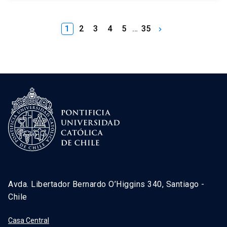
1
2
3
4
5
…
35
keyboard_arrow_right
Avda. Libertador Bernardo O’Higgins 340, Santiago -
Chile
Casa Central