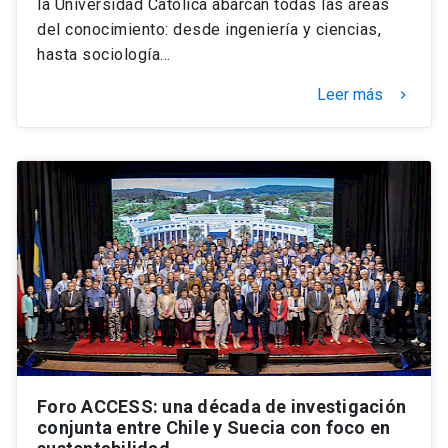
la Universidad Católica abarcan todas las áreas
del conocimiento: desde ingeniería y ciencias,
hasta sociología…
Leer más
keyboard_arrow_right
Foro ACCESS: una década de investigación
conjunta entre Chile y Suecia con foco en