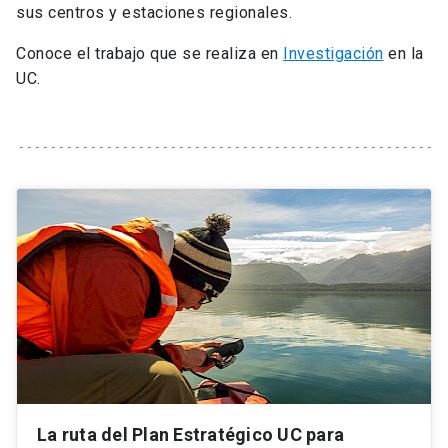
sus centros y estaciones regionales.
Universidad
Conoce el trabajo que se realiza en
Investigación
en la
keyboard_arrow_down
Información para
UC.
Futuros estudiantes
Go to english site
launch
Estudiantes
ACCESOS DIRECTOS
Admisión
launch
Académicos
Mi Cuenta UC
launch
Personal
Correo UC
launch
launch
Alumni
Mi Portal UC
launch
Padres y familia
Medios
Biblioteca
launch
launch
Vecinos
Donaciones
launch
La ruta del Plan Estratégico UC para