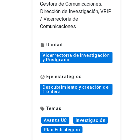
Gestora de Comunicaciones,
Dirección de Investigación, VRIP
/ Vicerrectoría de
Comunicaciones
Unidad
insert_drive_file
Vicerrectoría de Investigación
y Postgrado
Eje estratégico
check_circle_outline
Descubrimiento y creación de
frontera
Temas
local_offer
Avanza UC
Investigación
Plan Estratégico