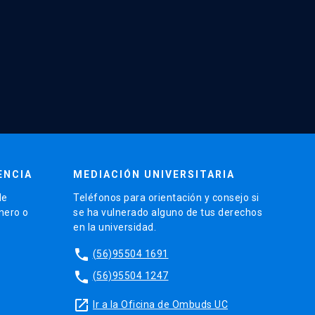
ENCIA
MEDIACIÓN UNIVERSITARIA
de
Teléfonos para orientación y consejo si
énero o
se ha vulnerado alguno de tus derechos
en la universidad.
phone
(56)95504 1691
phone
(56)95504 1247
launch
Ir a la Oficina de Ombuds UC