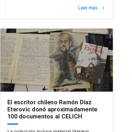
Leer más
keyboard_arrow_right
El escritor chileno Ramón Díaz
Eterovic donó aproximadamente
100 documentos al CELICH
La colección incluye material literario,