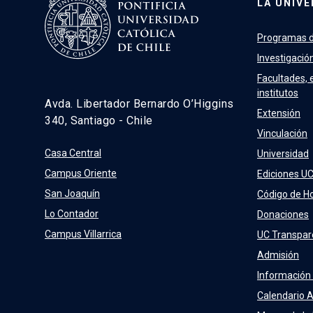
LA UNIVE
Programas d
Investigació
Facultades, 
institutos
Avda. Libertador Bernardo O’Higgins
Extensión
340, Santiago - Chile
Vinculación
Casa Central
Universidad
Campus Oriente
Ediciones U
San Joaquín
Código de H
Lo Contador
Donaciones
Campus Villarrica
UC Transpar
Admisión
Información
Calendario 