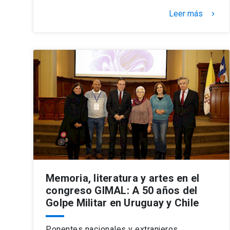
Leer más
keyboard_arrow_right
Memoria, literatura y artes en el
congreso GIMAL: A 50 años del
Golpe Militar en Uruguay y Chile
Ponentes nacionales y extranjeros