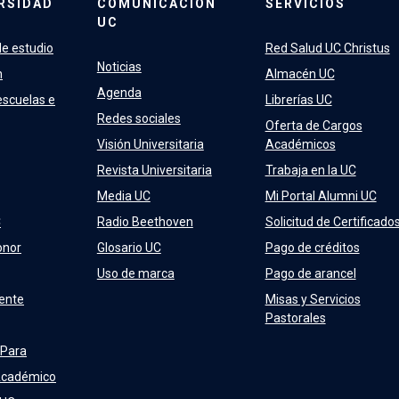
RSIDAD
COMUNICACIÓN
SERVICIOS
UC
e estudio
Red Salud UC Christus
Noticias
n
Almacén UC
Agenda
escuelas e
Librerías UC
Redes sociales
Oferta de Cargos
Visión Universitaria
Académicos
Revista Universitaria
Trabaja en la UC
Media UC
Mi Portal Alumni UC
C
Radio Beethoven
Solicitud de Certificado
onor
Glosario UC
Pago de créditos
Uso de marca
Pago de arancel
ente
Misas y Servicios
Pastorales
 Para
Académico