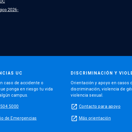
 UC
gico 2026-
NCIAS UC
DISCRIMINACIÓN Y VIOL
n caso de accidente o
Orientación y apoyo en casos 
que ponga en riesgo tu vida
discriminación, violencia de g
 algún campus.
violencia sexual.
launch
5504 5000
Contacto para apoyo
launch
sitio de Emergencias
Más orientación