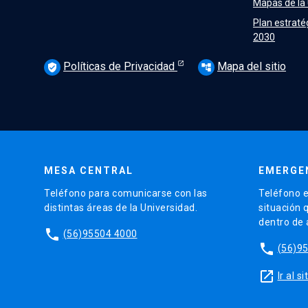
Mapas de la
Plan estraté
2030
Políticas de Privacidad
Mapa del sitio
verified_user
account_tree
MESA CENTRAL
EMERGE
Teléfono para comunicarse con las
Teléfono e
distintas áreas de la Universidad.
situación 
dentro de
phone
(56)95504 4000
phone
(56)9
launch
Ir al 