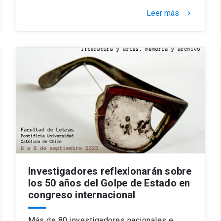
Leer más
keyboard_arrow_right
Investigadores reflexionarán sobre
los 50 años del Golpe de Estado en
congreso internacional
Más de 80 investigadores nacionales e