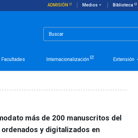
ADMISIÓN
Medios
arrow_drop_down
Biblioteca
ane a través de sus manuscritos
ncisco Coloane a través 
Facultades
Internacionalización
Extensión
arrow_d
modato más de 200 manuscritos del
n ordenados y digitalizados en