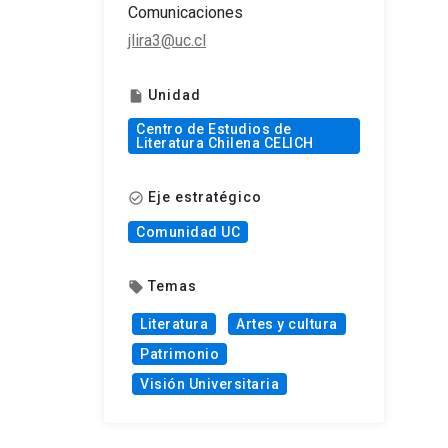
Comunicaciones
jlira3@uc.cl
Unidad
insert_drive_file
Centro de Estudios de
Literatura Chilena CELICH
Eje estratégico
check_circle_outline
Comunidad UC
Temas
local_offer
Literatura
Artes y cultura
Patrimonio
Visión Universitaria