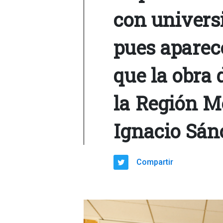
con universi
pues aparec
que la obra 
la Región Me
Ignacio Sán
Compartir