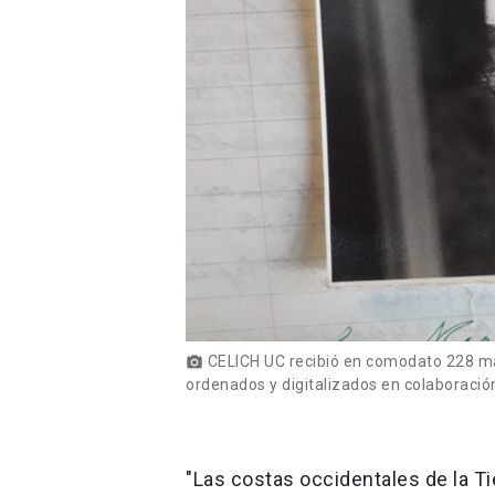
CELICH UC recibió en comodato 228 man
photo_camera
ordenados y digitalizados en colaboración
"Las costas occidentales de la T