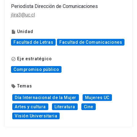
Periodista Dirección de Comunicaciones
jlira3@uc.cl
Unidad
insert_drive_file
Facultad de Letras
Facultad de Comunicaciones
Eje estratégico
check_circle_outline
Compromiso público
Temas
local_offer
Día Internacional de la Mujer
Mujeres UC
Artes y cultura
Literatura
Cine
Visión Universitaria