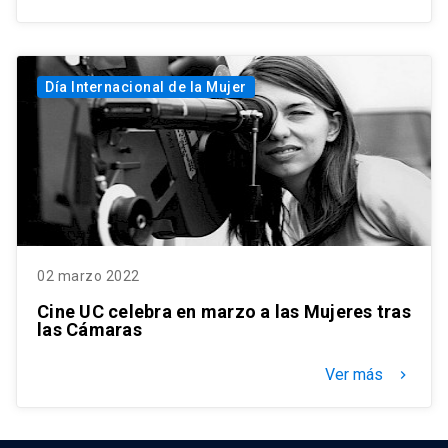
Día Internacional de la Mujer
02 marzo 2022
Cine UC celebra en marzo a las Mujeres tras
las Cámaras
Ver más
keyboard_arrow_right