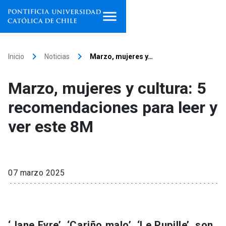
Inicio
keyboard_arrow_right
keyboard_arrow_right
Inicio
Noticias
Marzo, mujeres y…
Programas de estudio
Marzo, mujeres y cultura: 5
Facultades, escuelas e
recomendaciones para leer y
institutos
ver este 8M
Investigación
Internacionalización
launch
07 marzo 2025
Extensión
Vinculación
‘Jane Eyre’, ‘Cariño malo’, ‘Le Pupille’, son