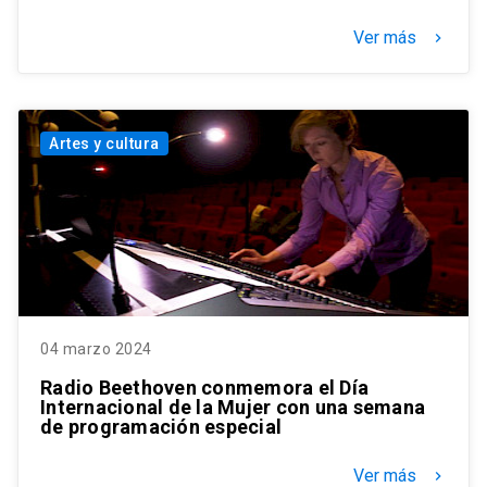
Ver más
keyboard_arrow_right
Artes y cultura
04 marzo 2024
Radio Beethoven conmemora el Día
Internacional de la Mujer con una semana
de programación especial
Ver más
keyboard_arrow_right