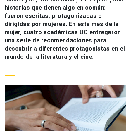
Universidad
historias que tienen algo en común:
fueron escritas, protagonizadas o
keyboard_arrow_down
Información para
dirigidas por mujeres. En este mes de la
mujer, cuatro académicas UC entregaron
Futuros estudiantes
Go to english site
launch
una serie de recomendaciones para
Estudiantes
descubrir a diferentes protagonistas en el
ACCESOS DIRECTOS
mundo de la literatura y el cine.
Admisión
launch
Académicos
Mi Cuenta UC
launch
Personal
Correo UC
launch
launch
Alumni
Mi Portal UC
launch
Padres y familia
Medios
Biblioteca
launch
launch
Vecinos
Donaciones
launch