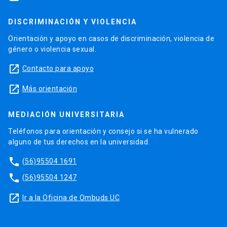
DISCRIMINACIÓN Y VIOLENCIA
Orientación y apoyo en casos de discriminación, violencia de
género o violencia sexual.
launch
Contacto para apoyo
launch
Más orientación
MEDIACIÓN UNIVERSITARIA
Teléfonos para orientación y consejo si se ha vulnerado
alguno de tus derechos en la universidad.
phone
(56)95504 1691
phone
(56)95504 1247
launch
Ir a la Oficina de Ombuds UC