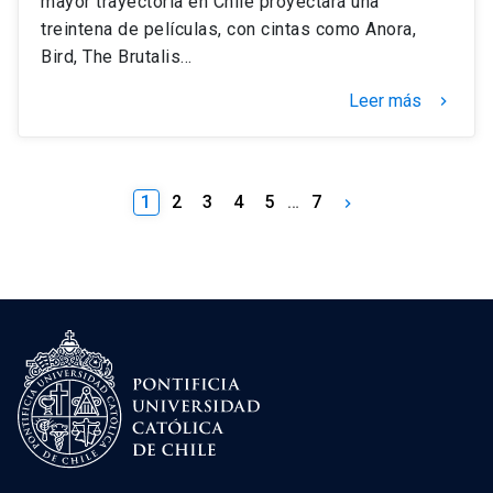
mayor trayectoria en Chile proyectará una
treintena de películas, con cintas como Anora,
Bird, The Brutalis…
Leer más
keyboard_arrow_right
1
2
3
4
5
…
7
keyboard_arrow_right