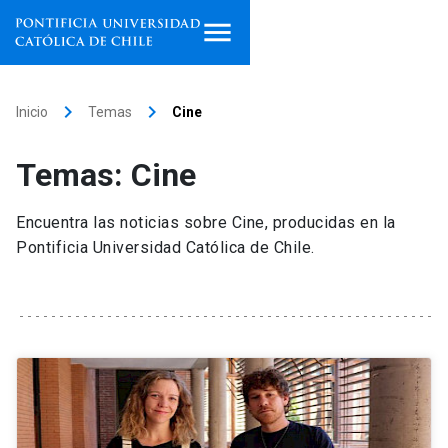
Inicio
keyboard_arrow_right
keyboard_arrow_right
Inicio
Temas
Cine
Programas de estudio
Temas: Cine
Facultades, escuelas e
institutos
Encuentra las noticias sobre Cine, producidas en la
Pontificia Universidad Católica de Chile.
Investigación
Internacionalización
launch
Extensión
Vinculación