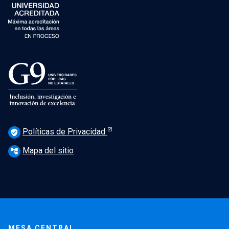
Políticas de Privacidad
verified_user
Mapa del sitio
account_tree
MESA CENTRAL