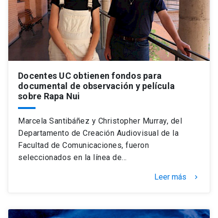
Universidad
keyboard_arrow_down
Información para
Futuros estudiantes
Go to english site
launch
Docentes UC obtienen fondos para
Estudiantes
ACCESOS DIRECTOS
documental de observación y película
sobre Rapa Nui
Admisión
launch
Académicos
Marcela Santibáñez y Christopher Murray, del
Mi Cuenta UC
launch
Personal
Departamento de Creación Audiovisual de la
Correo UC
launch
Facultad de Comunicaciones, fueron
launch
Alumni
seleccionados en la línea de…
Mi Portal UC
launch
Padres y familia
Leer más
keyboard_arrow_right
Medios
Biblioteca
launch
launch
Vecinos
Donaciones
launch