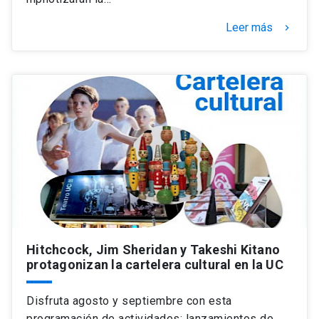
Leer más
keyboard_arrow_right
Hitchcock, Jim Sheridan y Takeshi Kitano
protagonizan la cartelera cultural en la UC
Disfruta agosto y septiembre con esta
programación de actividades: lanzamientos de