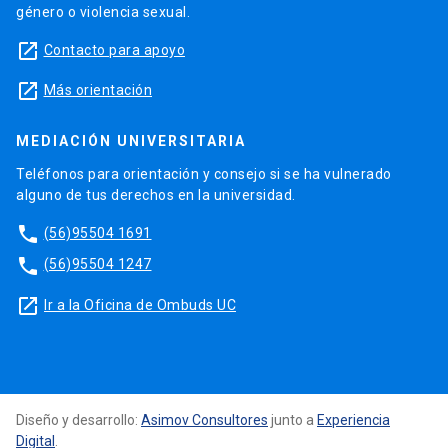
género o violencia sexual.
launch
Contacto para apoyo
launch
Más orientación
MEDIACIÓN UNIVERSITARIA
Teléfonos para orientación y consejo si se ha vulnerado
alguno de tus derechos en la universidad.
phone
(56)95504 1691
phone
(56)95504 1247
launch
Ir a la Oficina de Ombuds UC
Diseño y desarrollo:
Asimov Consultores
junto a
Experiencia
Digital
.