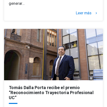
generar…
Leer más
keyboard_arrow_right
Tomás Dalla Porta recibe el premio
“Reconocimiento Trayectoria Profesional
UC”