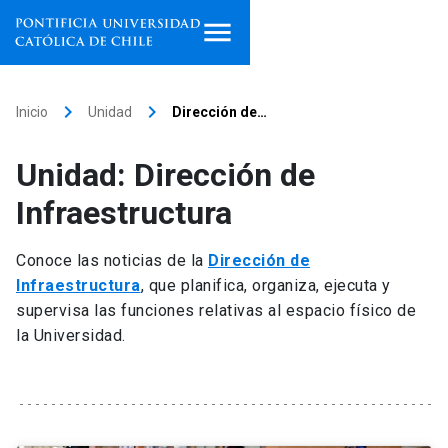
Inicio
keyboard_arrow_right
keyboard_arrow_right
Inicio
Unidad
Dirección de…
Programas de estudio
Unidad: Dirección de
Facultades, escuelas e
Infraestructura
institutos
Conoce las noticias de la
Dirección de
Investigación
Infraestructura
, que planifica, organiza, ejecuta y
supervisa las funciones relativas al espacio físico de
Internacionalización
launch
la Universidad.
Extensión
Vinculación