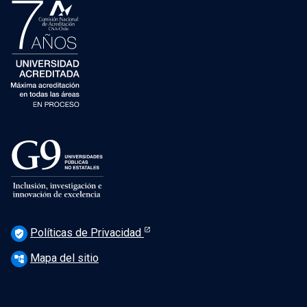
Políticas de Privacidad
verified_user
Mapa del sitio
account_tree