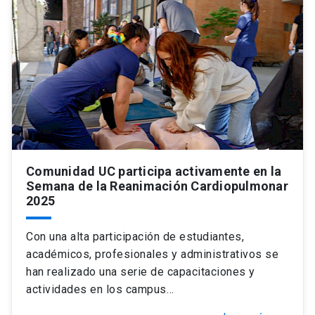
Universidad
keyboard_arrow_down
Información para
Futuros estudiantes
Go to english site
launch
Estudiantes
ACCESOS DIRECTOS
Admisión
launch
Académicos
Comunidad UC participa activamente en la
Mi Cuenta UC
launch
Personal
Semana de la Reanimación Cardiopulmonar
2025
Correo UC
launch
launch
Alumni
Con una alta participación de estudiantes,
Mi Portal UC
launch
Padres y familia
académicos, profesionales y administrativos se
Medios
Biblioteca
launch
han realizado una serie de capacitaciones y
launch
Vecinos
actividades en los campus…
Donaciones
launch