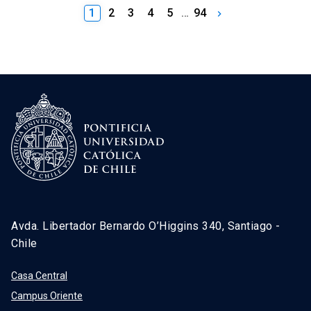
1
2
3
4
5
…
94
keyboard_arrow_right
Avda. Libertador Bernardo O’Higgins 340, Santiago -
Chile
Casa Central
Campus Oriente