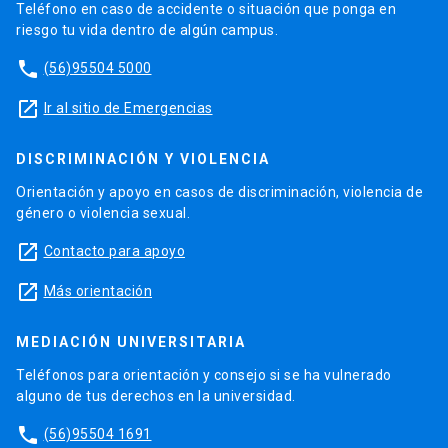
Teléfono en caso de accidente o situación que ponga en
riesgo tu vida dentro de algún campus.
phone
(56)95504 5000
launch
Ir al sitio de Emergencias
DISCRIMINACIÓN Y VIOLENCIA
Orientación y apoyo en casos de discriminación, violencia de
género o violencia sexual.
launch
Contacto para apoyo
launch
Más orientación
MEDIACIÓN UNIVERSITARIA
Teléfonos para orientación y consejo si se ha vulnerado
alguno de tus derechos en la universidad.
phone
(56)95504 1691