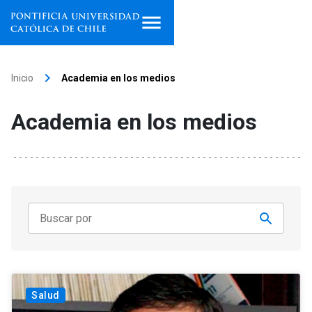
Inicio
keyboard_arrow_right
Inicio
Academia en los medios
Programas de estudio
Academia en los medios
Facultades, escuelas e
institutos
Investigación
Internacionalización
launch
Extensión
Vinculación
Salud